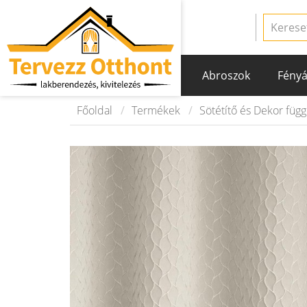
Abroszok
Fényá
Főoldal
Termékek
Sötétítő és Dekor füg