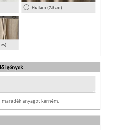
Hullám (7,5cm)
-es)
lő igények
ző maradék anyagot kérném.