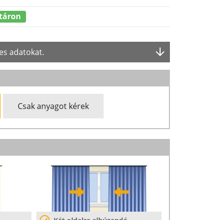
táron
es adatokat.
Csak anyagot kérek