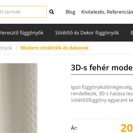
Blog
Kivitelezés, Referenciái
teresztő függönyök
Sötétítő és Dekor függönyök
gönyök
Modern sötétítők és dekorok
3D-s fehér mode
Igazi függönykülönlegesség,
rendelkezik, 3D-s hatása te
sötétítőfüggöny egyaránt ké
20
Ár: