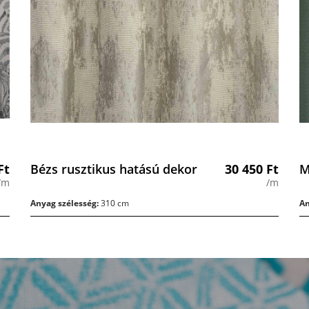
Ft
Bézs rusztikus hatású dekor
30 450
Ft
M
/m
/m
Anyag szélesség:
310 cm
An