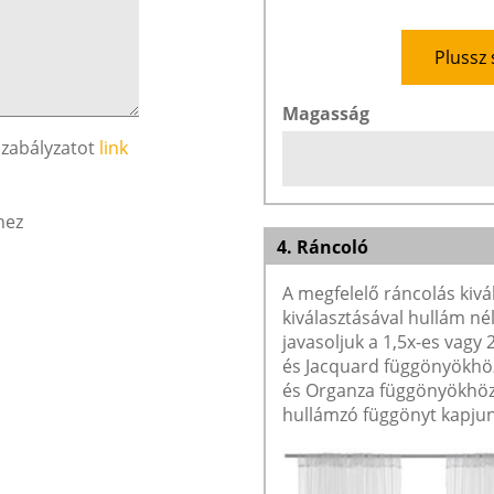
Plussz 
Magasság
szabályzatot
link
hez
4. Ráncoló
A megfelelő ráncolás kivá
kiválasztásával hullám né
javasoljuk a 1,5x-es vagy
és Jacquard függönyökhöz 
és Organza függönyökhöz 
hullámzó függönyt kapjun