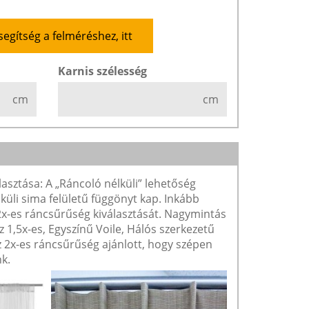
segítség a felméréshez, itt
Karnis szélesség
cm
cm
lasztása: A „Ráncoló nélküli” lehetőség
lküli sima felületű függönyt kap. Inkább
 2x-es ráncsűrűség kiválasztását. Nagymintás
1,5x-es, Egyszínű Voile, Hálós szerkezetű
2x-es ráncsűrűség ajánlott, hogy szépen
k.