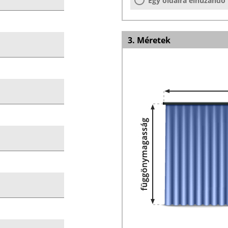
Egy oldalra elhúzandó
3. Méretek