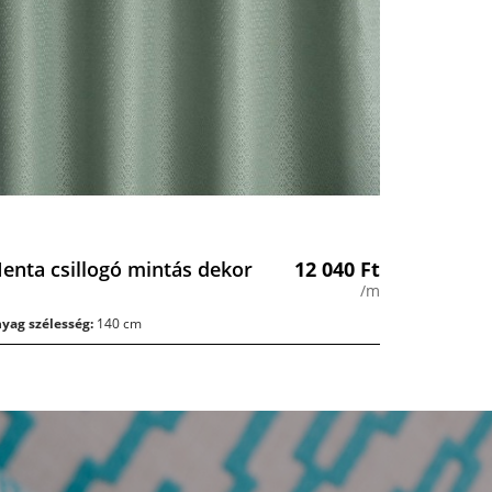
enta csillogó mintás dekor
12 040
Ft
/m
yag szélesség:
140 cm