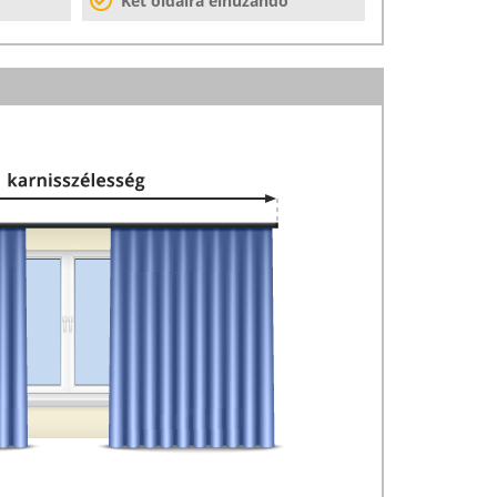
Két oldalra elhúzandó