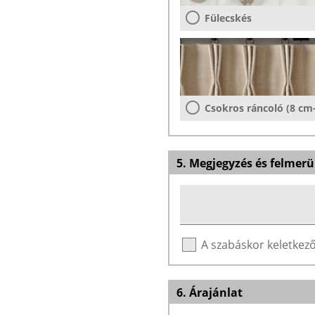
Fülecskés
Csokros ráncoló (8 cm
5. Megjegyzés és felmerü
A szabáskor keletke
6. Árajánlat