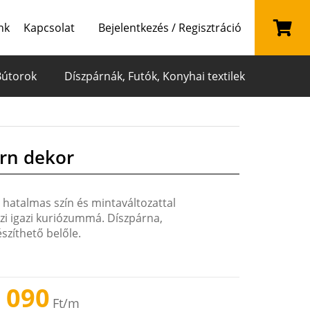
nk
Kapcsolat
Bejelentkezés / Regisztráció
Bútorok
Díszpárnák, Futók, Konyhai textilek
rn dekor
 hatalmas szín és mintaváltozattal
szi igazi kuriózummá. Díszpárna,
szíthető belőle.
 090
Ft
/m