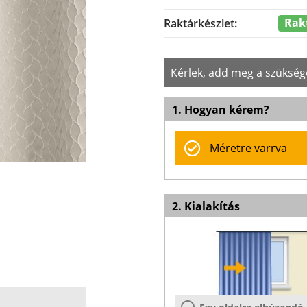
Rak
Raktárkészlet:
Kérlek, add meg a szükség
1. Hogyan kérem?
Méretre varrva
2. Kialakítás