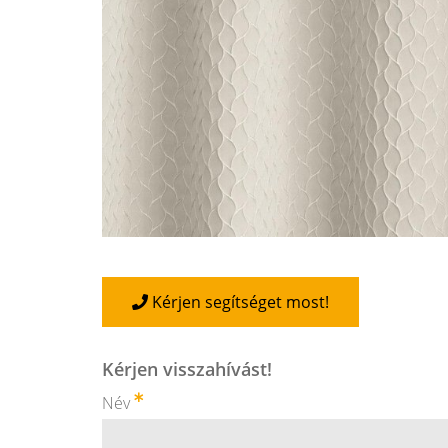
Kérjen segítséget most!
Kérjen visszahívást!
Név