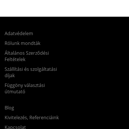
Adatvédelem
Rólunk mondták
Általános Szerződési
Feltételek
Szállítási és szolgáltatási
díjak
Függöny választási
útmutató
Blog
Kivitelezés, Referenciáink
Kapcsolat