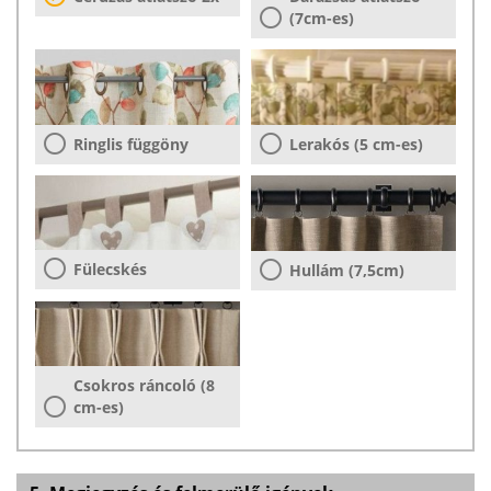
(7cm-es)
Ringlis függöny
Lerakós (5 cm-es)
Fülecskés
Hullám (7,5cm)
Csokros ráncoló (8
cm-es)