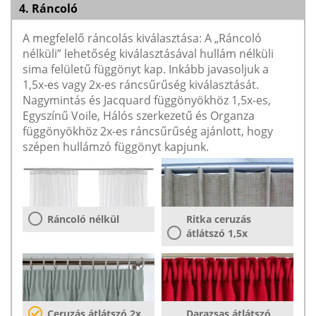
4. Ráncoló
A megfelelő ráncolás kiválasztása: A „Ráncoló
nélküli” lehetőség kiválasztásával hullám nélküli
sima felületű függönyt kap. Inkább javasoljuk a
1,5x-es vagy 2x-es ráncsűrűség kiválasztását.
Nagymintás és Jacquard függönyökhöz 1,5x-es,
Egyszínű Voile, Hálós szerkezetű és Organza
függönyökhöz 2x-es ráncsűrűség ajánlott, hogy
szépen hullámzó függönyt kapjunk.
Ráncoló nélkül
Ritka ceruzás
átlátszó 1,5x
Ceruzás átlátszó 2x
Darazsas átlátszó