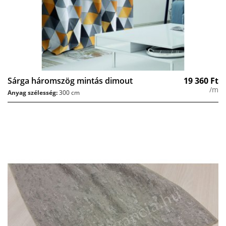
Sárga háromszög mintás dimout
19 360
Ft
/m
Anyag szélesség:
300 cm