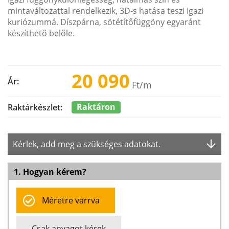
mintaváltozattal rendelkezik, 3D-s hatása teszi igazi
kuriózummá. Díszpárna, sötétítőfüggöny egyaránt
készíthető belőle.
20 090
Ár:
Ft
/m
Raktáron
Raktárkészlet:
Kérlek, add meg a szükséges adatokat.
1. Hogyan kérem?
Méretre varrva
Csak anyagot kérek