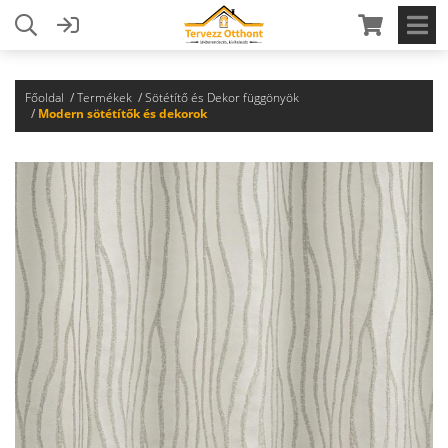
Főoldal
Termékek
Sötétítő és Dekor függönyök
Modern sötétítők és dekorok