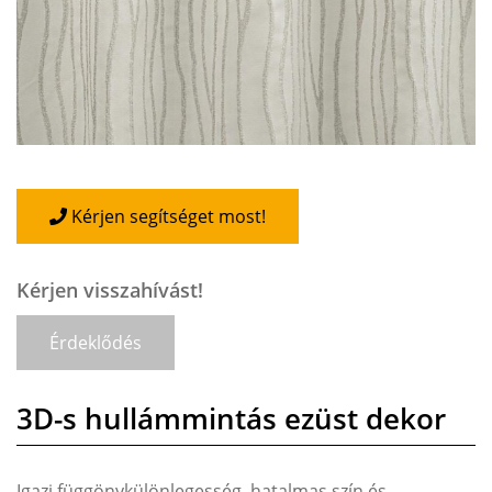
Kérjen segítséget most!
Kérjen visszahívást!
Érdeklődés
3D-s hullámmintás ezüst dekor
Igazi függönykülönlegesség, hatalmas szín és