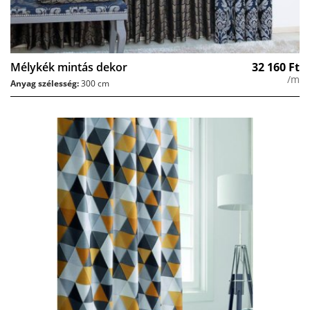
Mélykék mintás dekor
32 160
Ft
/m
Anyag szélesség:
300 cm