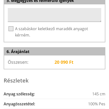
5. Megjegyzés és felmerülő igények
A szabáskor keletkező maradék anyagot
kérném.
6. Árajánlat
Összesen:
20 090
Ft
Részletek
Anyag szélesség:
145 cm
Anyagösszetétel:
100% Pes