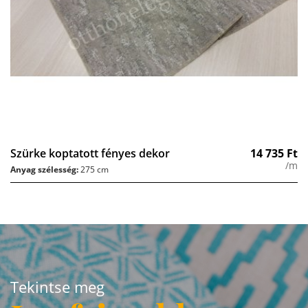
Szürke koptatott fényes dekor
14 735
Ft
/m
Anyag szélesség:
275 cm
Tekintse meg