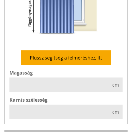
Plussz segítség a felméréshez, itt
Magasság
cm
Karnis szélesség
cm