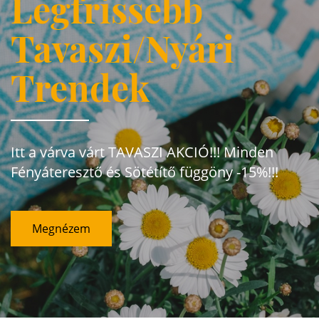
Legfrissebb
Tavaszi/Nyári
Trendek
Itt a várva várt TAVASZI AKCIÓ!!! Minden
Fényáteresztő és Sötétítő függöny -15%!!!
Megnézem