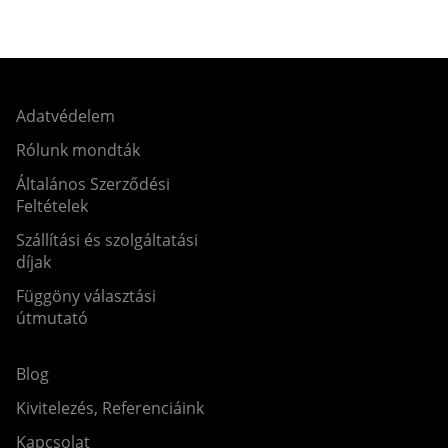
Adatvédelem
Rólunk mondták
Általános Szerződési
Feltételek
Szállítási és szolgáltatási
díjak
Függöny választási
útmutató
Blog
Kivitelezés, Referenciáink
Kapcsolat