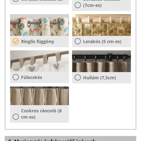
(7cm-es)
Ringlis függöny
Lerakós (5 cm-es)
Fülecskés
Hullám (7,5cm)
Csokros ráncoló (8
cm-es)