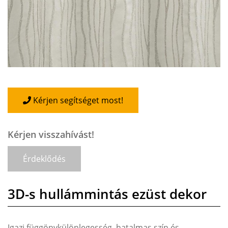
Kérjen segítséget most!
Kérjen visszahívást!
Érdeklődés
3D-s hullámmintás ezüst dekor
Igazi függönykülönlegesség, hatalmas szín és