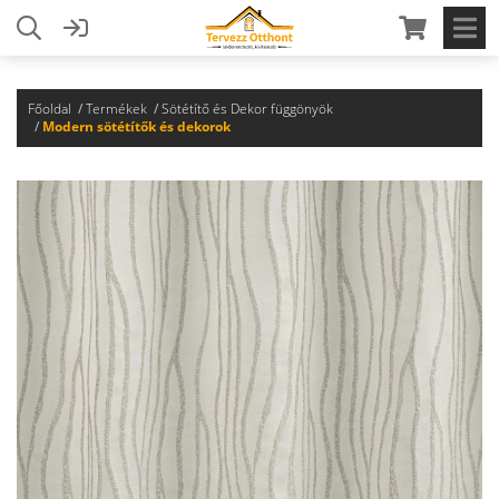
Főoldal
Termékek
Sötétítő és Dekor függönyök
Modern sötétítők és dekorok