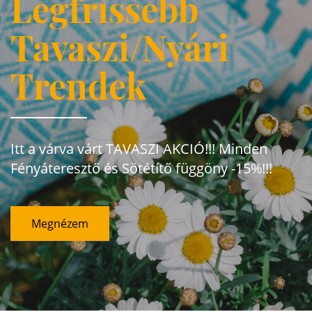
Legfrissebb
Tavaszi/Nyári
Trendek
Itt a várva várt TAVASZI AKCIÓ!!! Minden
Fényáteresztő és Sötétítő függöny -15%!!!
Megnézem