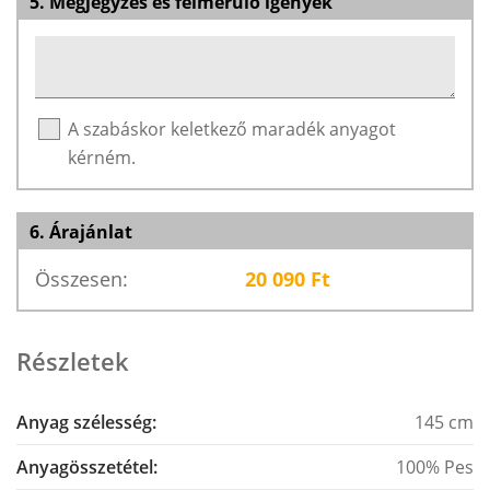
5. Megjegyzés és felmerülő igények
A szabáskor keletkező maradék anyagot
kérném.
6. Árajánlat
Összesen:
20 090
Ft
Részletek
Anyag szélesség:
145 cm
Anyagösszetétel:
100% Pes