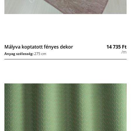
Mályva koptatott fényes dekor
14 735
Ft
/m
Anyag szélesség:
275 cm