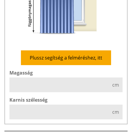
Plussz segítség a felméréshez, itt
Magasság
cm
Karnis szélesség
cm