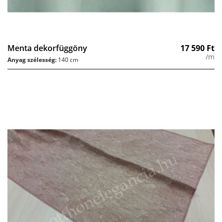
Menta dekorfüggöny
17 590
Ft
/m
Anyag szélesség:
140 cm