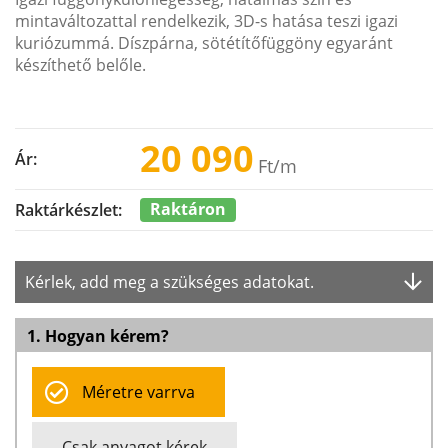
mintaváltozattal rendelkezik, 3D-s hatása teszi igazi
kuriózummá. Díszpárna, sötétítőfüggöny egyaránt
készíthető belőle.
20 090
Ár:
Ft
/m
Raktáron
Raktárkészlet:
Kérlek, add meg a szükséges adatokat.
1. Hogyan kérem?
Méretre varrva
Csak anyagot kérek