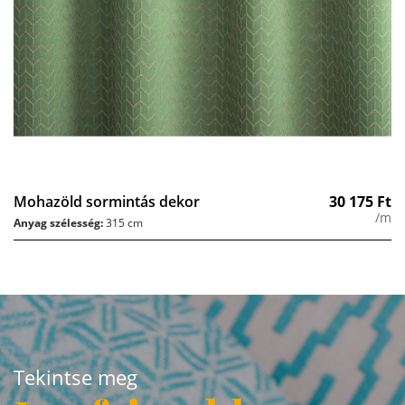
Mohazöld sormintás dekor
30 175
Ft
/m
Anyag szélesség:
315 cm
Tekintse meg