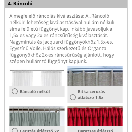
4. Ráncoló
A megfelelő ráncolás kiválasztása: A „Ráncoló
nélküli” lehetőség kiválasztásával hullám nélküli
sima felületű függönyt kap. Inkább javasoljuk a
1,5x-es vagy 2x-es ráncsűrűség kiválasztását.
Nagymintás és Jacquard függönyökhöz 1,5x-es,
Egyszínű Voile, Hálós szerkezetű és Organza
függönyökhöz 2x-es ráncsűrűség ajánlott, hogy
szépen hullámzó függönyt kapjunk.
Ráncoló nélkül
Ritka ceruzás
átlátszó 1,5x
Ceruzás átlátszó 2x
Darazsas átlátszó