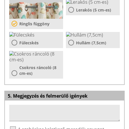
Lerakós (5 cm-es)
Ringlis függöny
Fülecskés
Hullám (7,5cm)
Csokros ráncoló (8
cm-es)
5. Megjegyzés és felmerülő igények