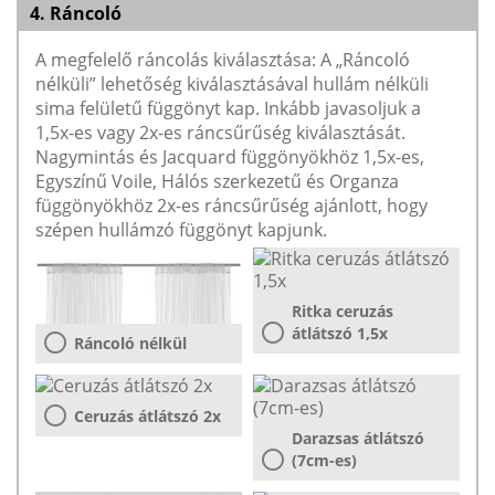
4. Ráncoló
A megfelelő ráncolás kiválasztása: A „Ráncoló
nélküli” lehetőség kiválasztásával hullám nélküli
sima felületű függönyt kap. Inkább javasoljuk a
1,5x-es vagy 2x-es ráncsűrűség kiválasztását.
Nagymintás és Jacquard függönyökhöz 1,5x-es,
Egyszínű Voile, Hálós szerkezetű és Organza
függönyökhöz 2x-es ráncsűrűség ajánlott, hogy
szépen hullámzó függönyt kapjunk.
Ritka ceruzás
átlátszó 1,5x
Ráncoló nélkül
Ceruzás átlátszó 2x
Darazsas átlátszó
(7cm-es)