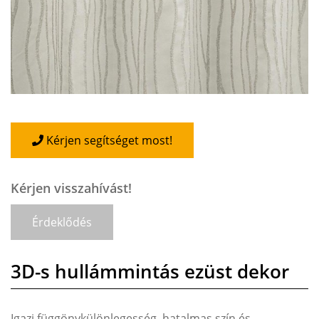
Kérjen segítséget most!
Kérjen visszahívást!
Érdeklődés
3D-s hullámmintás ezüst dekor
Igazi függönykülönlegesség, hatalmas szín és