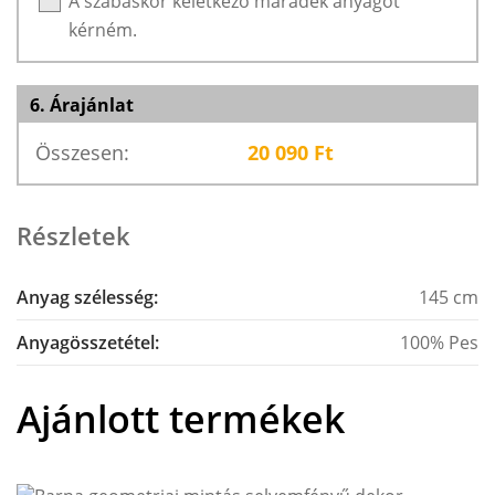
A szabáskor keletkező maradék anyagot
kérném.
6. Árajánlat
Összesen:
20 090
Ft
Részletek
Anyag szélesség:
145 cm
Anyagösszetétel:
100% Pes
Ajánlott termékek