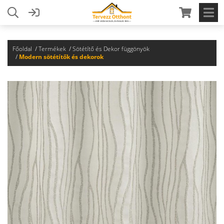
Főoldal
Termékek
Sötétítő és Dekor függönyök
Modern sötétítők és dekorok