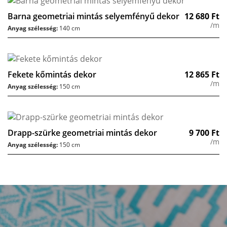
Barna geometriai mintás selyemfényű dekor
12 680
Ft
/m
Anyag szélesség:
140 cm
Fekete kőmintás dekor
12 865
Ft
/m
Anyag szélesség:
150 cm
Drapp-szürke geometriai mintás dekor
9 700
Ft
/m
Anyag szélesség:
150 cm