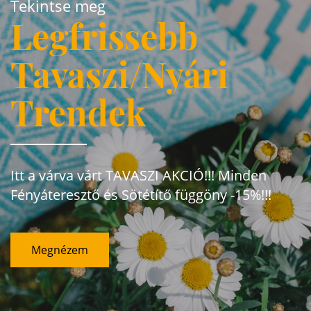
Tekintse meg
Legfrissebb
Tavaszi/Nyári
Trendek
Itt a várva várt TAVASZI AKCIÓ!!! Minden
Fényáteresztő és Sötétítő függöny -15%!!!
Megnézem