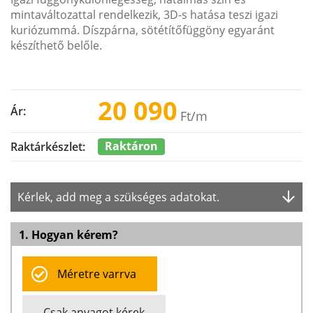
mintaváltozattal rendelkezik, 3D-s hatása teszi igazi
kuriózummá. Díszpárna, sötétítőfüggöny egyaránt
készíthető belőle.
20 090
Ár:
Ft
/m
Raktáron
Raktárkészlet:
Kérlek, add meg a szükséges adatokat.
1. Hogyan kérem?
Méretre varrva
Csak anyagot kérek