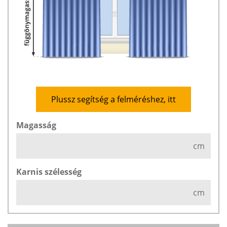
Plussz segítség a felméréshez, itt
Magasság
cm
Karnis szélesség
cm