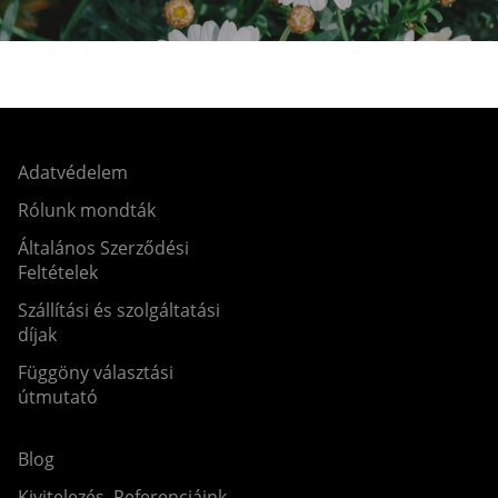
Adatvédelem
Rólunk mondták
Általános Szerződési
Feltételek
Szállítási és szolgáltatási
díjak
Függöny választási
útmutató
Blog
Kivitelezés, Referenciáink