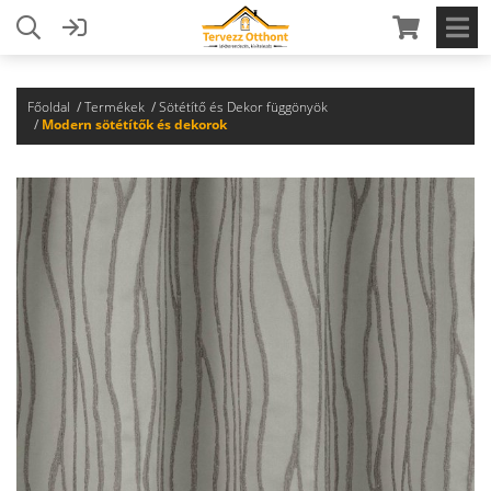
Főoldal
Termékek
Sötétítő és Dekor függönyök
Modern sötétítők és dekorok