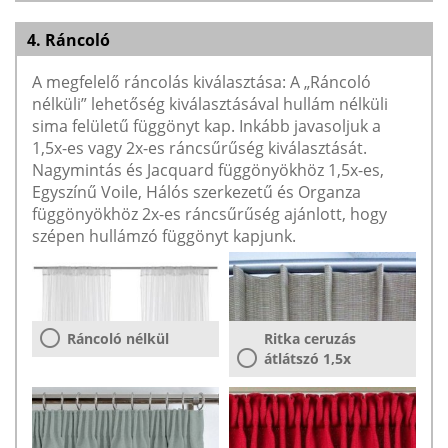
4. Ráncoló
A megfelelő ráncolás kiválasztása: A „Ráncoló
nélküli” lehetőség kiválasztásával hullám nélküli
sima felületű függönyt kap. Inkább javasoljuk a
1,5x-es vagy 2x-es ráncsűrűség kiválasztását.
Nagymintás és Jacquard függönyökhöz 1,5x-es,
Egyszínű Voile, Hálós szerkezetű és Organza
függönyökhöz 2x-es ráncsűrűség ajánlott, hogy
szépen hullámzó függönyt kapjunk.
Ráncoló nélkül
Ritka ceruzás
átlátszó 1,5x