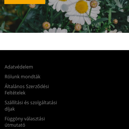
Adatvédelem
Rólunk mondták
Általános Szerződési
Feltételek
Szállítási és szolgáltatási
díjak
Függöny választási
útmutató