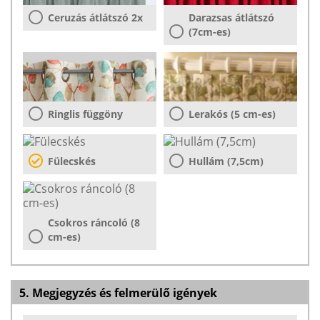
Ceruzás átlátszó 2x
Darazsas átlátszó
(7cm-es)
Ringlis függöny
Lerakós (5 cm-es)
Fülecskés
Hullám (7,5cm)
Csokros ráncoló (8
cm-es)
5. Megjegyzés és felmerülő igények