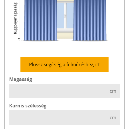
Plussz segítség a felméréshez, itt
Magasság
cm
Karnis szélesség
cm