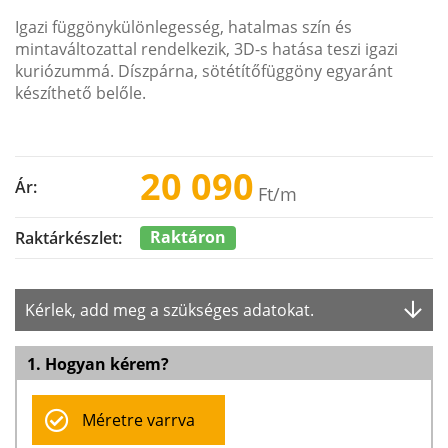
Igazi függönykülönlegesség, hatalmas szín és
mintaváltozattal rendelkezik, 3D-s hatása teszi igazi
kuriózummá. Díszpárna, sötétítőfüggöny egyaránt
készíthető belőle.
20 090
Ár:
Ft
/m
Raktáron
Raktárkészlet:
Kérlek, add meg a szükséges adatokat.
1. Hogyan kérem?
Méretre varrva