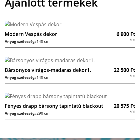
Ajánlott termékek
Modern Vespás dekor
6 900
Ft
/m
Anyag szélesség:
140 cm
Bársonyos virágos-madaras dekor1.
22 500
Ft
/m
Anyag szélesség:
140 cm
Fényes drapp bársony tapintatú blackout
20 575
Ft
/m
Anyag szélesség:
290 cm