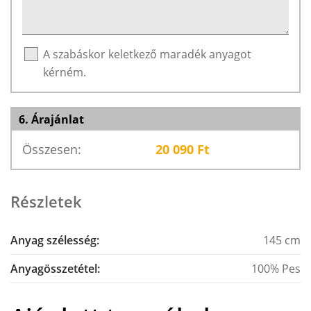
A szabáskor keletkező maradék anyagot
kérném.
6. Árajánlat
Összesen:
20 090
Ft
Részletek
Anyag szélesség:
145 cm
Anyagösszetétel:
100% Pes