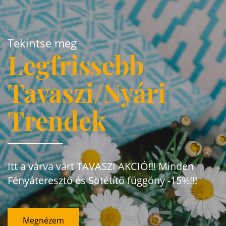
Tekintse meg
Legfrissebb
Tavaszi/Nyári
Trendek
Itt a várva várt TAVASZI AKCIÓ!!! Minden
Fényáteresztő és Sötétítő függöny -15%!!!
Megnézem