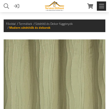
Főoldal
Termékek
Sötétítő és Dekor függönyök
Modern sötétítők és dekorok