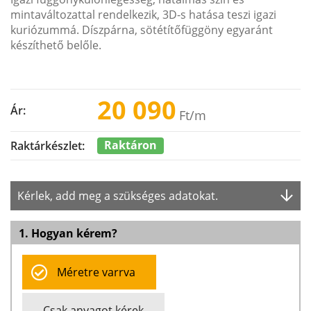
mintaváltozattal rendelkezik, 3D-s hatása teszi igazi
kuriózummá. Díszpárna, sötétítőfüggöny egyaránt
készíthető belőle.
20 090
Ár:
Ft
/m
Raktáron
Raktárkészlet:
Kérlek, add meg a szükséges adatokat.
1. Hogyan kérem?
Méretre varrva
Csak anyagot kérek