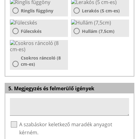
Ringlis függöny
Lerakós (5 cm-es)
Fülecskés
Hullám (7,5cm)
Csokros ráncoló (8
cm-es)
5. Megjegyzés és felmerülő igények
A szabáskor keletkező maradék anyagot
kérném.