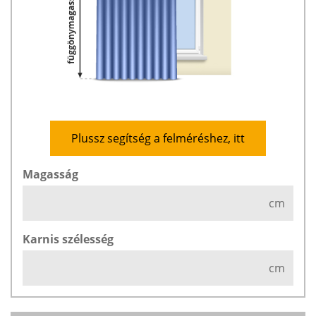
Plussz segítség a felméréshez, itt
Magasság
cm
Karnis szélesség
cm