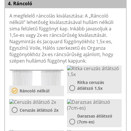
4. Ráncoló
A megfelelő ráncolás kiválasztása: A „Ráncoló
nélküli” lehetőség kiválasztásával hullám nélküli
sima felületű függönyt kap. Inkább javasoljuk a
1,5x-es vagy 2x-es ráncsűrűség kiválasztását.
Nagymintás és Jacquard függönyökhöz 1,5x-es,
Egyszínű Voile, Hálós szerkezetű és Organza
függönyökhöz 2x-es ráncsűrűség ajánlott, hogy
szépen hullámzó függönyt kapjunk.
Ritka ceruzás
átlátszó 1,5x
Ráncoló nélkül
Ceruzás átlátszó 2x
Darazsas átlátszó
(7cm-es)