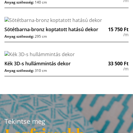
/m
Anyag szélesség:
140 cm
Sötétbarna-bronz koptatott hatású dekor
15 750
Ft
/m
Anyag szélesség:
295 cm
Kék 3D-s hullámmintás dekor
33 500
Ft
/m
Anyag szélesség:
310 cm
Tekintse meg