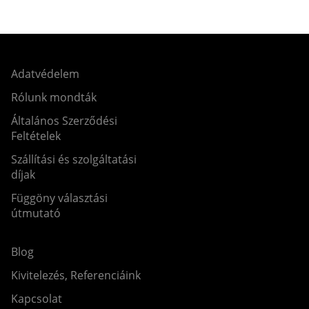
Adatvédelem
Rólunk mondták
Általános Szerződési
Feltételek
Szállítási és szolgáltatási
díjak
Függöny választási
útmutató
Blog
Kivitelezés, Referenciáink
Kapcsolat