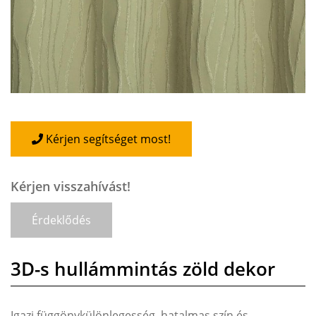
Kérjen segítséget most!
Kérjen visszahívást!
Érdeklődés
3D-s hullámmintás zöld dekor
Igazi függönykülönlegesség, hatalmas szín és