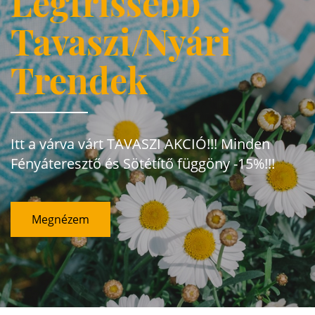
Legfrissebb
Tavaszi/Nyári
Trendek
Itt a várva várt TAVASZI AKCIÓ!!! Minden
Fényáteresztő és Sötétítő függöny -15%!!!
Megnézem