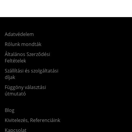
Adatvédelem
Rólunk mondták
Általános Szerződési
Feltételek
Szállítási és szolgáltatási
díjak
Függöny választási
útmutató
Blog
Kivitelezés, Referenciáink
Kapcsolat