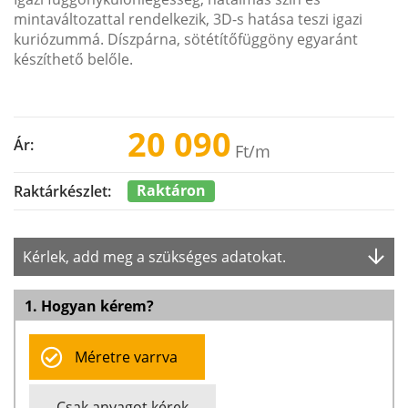
mintaváltozattal rendelkezik, 3D-s hatása teszi igazi
kuriózummá. Díszpárna, sötétítőfüggöny egyaránt
készíthető belőle.
20 090
Ár:
Ft
/m
Raktáron
Raktárkészlet:
Kérlek, add meg a szükséges adatokat.
1. Hogyan kérem?
Méretre varrva
Csak anyagot kérek