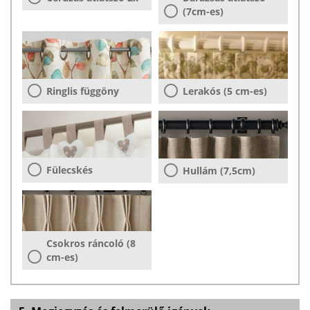
(7cm-es)
Ringlis függöny
Lerakós (5 cm-es)
Fülecskés
Hullám (7,5cm)
Csokros ráncoló (8
cm-es)