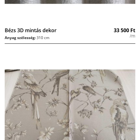
Bézs 3D mintás dekor
33 500
Ft
/m
Anyag szélesség:
310 cm