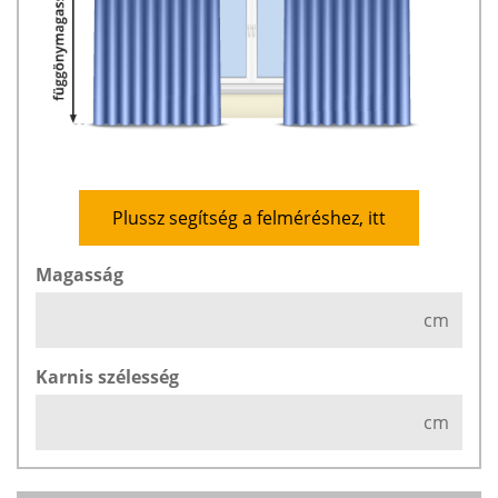
Plussz segítség a felméréshez, itt
Magasság
cm
Karnis szélesség
cm