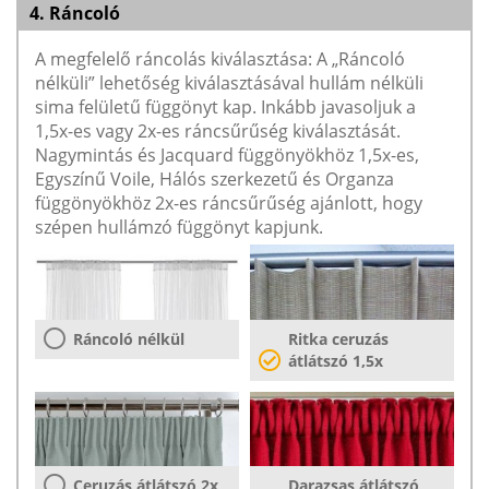
4. Ráncoló
A megfelelő ráncolás kiválasztása: A „Ráncoló
nélküli” lehetőség kiválasztásával hullám nélküli
sima felületű függönyt kap. Inkább javasoljuk a
1,5x-es vagy 2x-es ráncsűrűség kiválasztását.
Nagymintás és Jacquard függönyökhöz 1,5x-es,
Egyszínű Voile, Hálós szerkezetű és Organza
függönyökhöz 2x-es ráncsűrűség ajánlott, hogy
szépen hullámzó függönyt kapjunk.
Ráncoló nélkül
Ritka ceruzás
átlátszó 1,5x
Ceruzás átlátszó 2x
Darazsas átlátszó