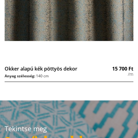
Okker alapú kék pöttyös dekor
15 700
Ft
/m
Anyag szélesség:
140 cm
Tekintse meg