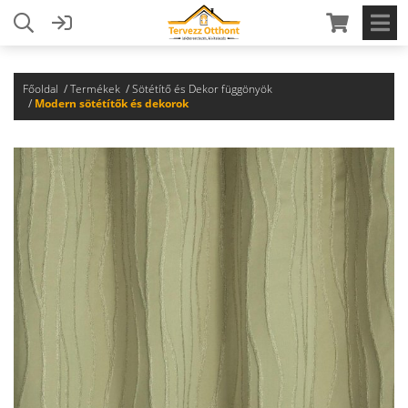
Főoldal
Termékek
Sötétítő és Dekor függönyök
Modern sötétítők és dekorok