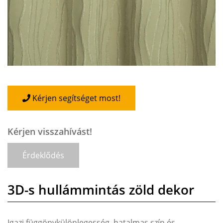
Kérjen segítséget most!
Kérjen visszahívást!
Érdeklődés
3D-s hullámmintás zöld dekor
Igazi függönykülönlegesség, hatalmas szín és