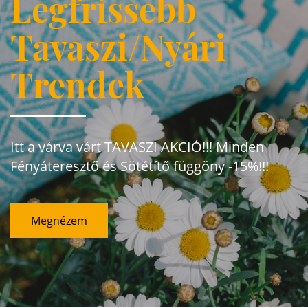
Legfrissebb
Tavaszi/Nyári
Trendek
Itt a várva várt TAVASZI AKCIÓ!!! Minden
Fényáteresztő és Sötétítő függöny -15%!!!
Megnézem