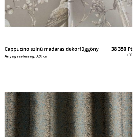
Cappucino színű madaras dekorfüggöny
38 350
Ft
/m
Anyag szélesség:
320 cm