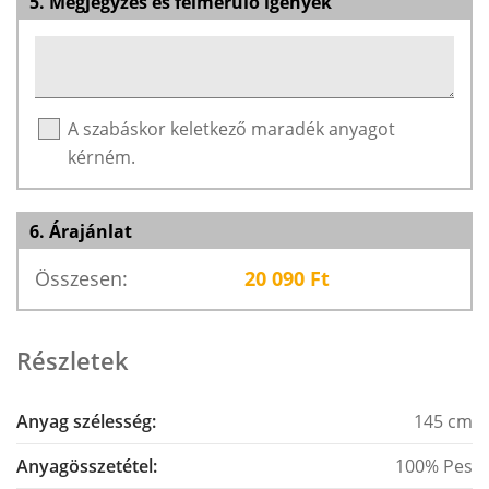
5. Megjegyzés és felmerülő igények
A szabáskor keletkező maradék anyagot
kérném.
6. Árajánlat
Összesen:
20 090
Ft
Részletek
Anyag szélesség:
145 cm
Anyagösszetétel:
100% Pes