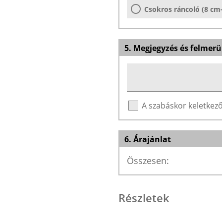
Csokros ráncoló (8 cm
5. Megjegyzés és felmerü
A szabáskor keletke
6. Árajánlat
Összesen:
Részletek