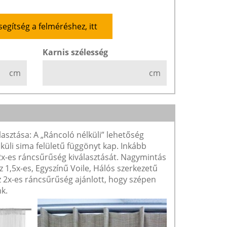
segítség a felméréshez, itt
Karnis szélesség
cm
cm
lasztása: A „Ráncoló nélküli” lehetőség
lküli sima felületű függönyt kap. Inkább
 2x-es ráncsűrűség kiválasztását. Nagymintás
1,5x-es, Egyszínű Voile, Hálós szerkezetű
2x-es ráncsűrűség ajánlott, hogy szépen
k.