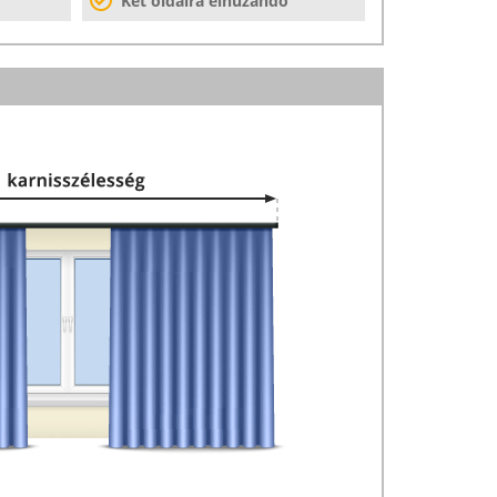
Két oldalra elhúzandó