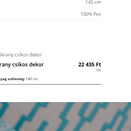
145 cm
100% Pes
rany csíkos dekor
22 435
Ft
/m
yag szélesség:
140 cm