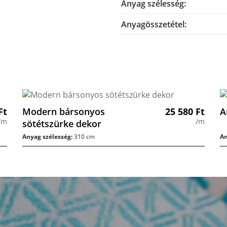
Anyag szélesség:
Anyagösszetétel:
Ft
Modern bársonyos
25 580
Ft
A
/m
/m
sötétszürke dekor
Anyag szélesség:
310 cm
An