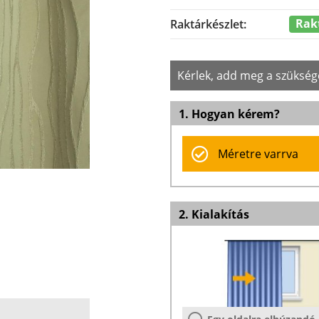
Rak
Raktárkészlet:
Kérlek, add meg a szükség
1. Hogyan kérem?
Méretre varrva
2. Kialakítás