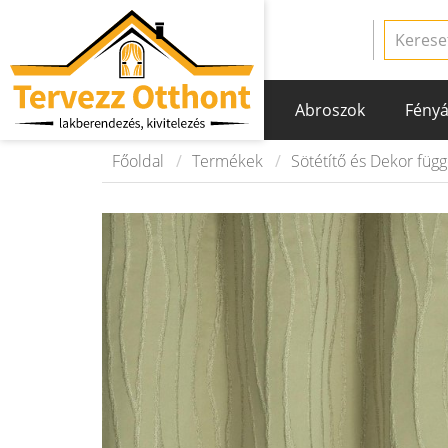
Abroszok
Fényá
Főoldal
Termékek
Sötétítő és Dekor füg