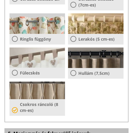
(7cm-es)
Ringlis függöny
Lerakós (5 cm-es)
Fülecskés
Hullám (7,5cm)
Csokros ráncoló (8
cm-es)