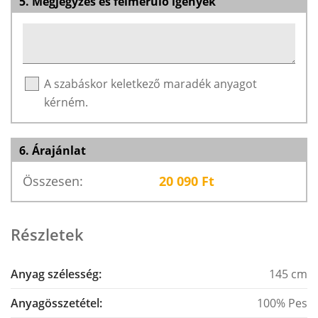
5. Megjegyzés és felmerülő igények
A szabáskor keletkező maradék anyagot
kérném.
6. Árajánlat
Összesen:
20 090
Ft
Részletek
Anyag szélesség:
145 cm
Anyagösszetétel:
100% Pes