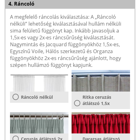
4. Ráncoló
A megfelelő ráncolás kiválasztása: A „Ráncoló
nélküli” lehetőség kiválasztásával hullám nélküli
sima felületű függönyt kap. Inkább javasoljuk a
1,5x-es vagy 2x-es ráncsűrűség kiválasztását.
Nagymintás és Jacquard függönyökhöz 1,5x-es,
Egyszínű Voile, Hálós szerkezetű és Organza
függönyökhöz 2x-es ráncsűrűség ajánlott, hogy
szépen hullámzó függönyt kapjunk.
Ráncoló nélkül
Ritka ceruzás
átlátszó 1,5x
Ceruzás átlátszó 2x
Darazsas átlátszó