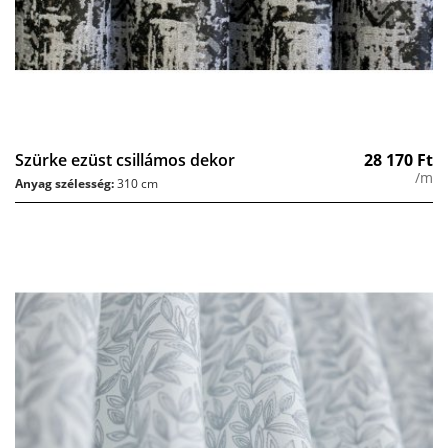
Szürke ezüst csillámos dekor
28 170
Ft
/m
Anyag szélesség:
310 cm