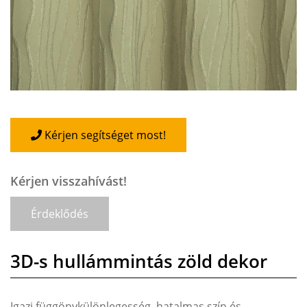
Kérjen segítséget most!
Kérjen visszahívást!
Érdeklődés
3D-s hullámmintás zöld dekor
Igazi függönykülönlegesség, hatalmas szín és