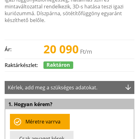
mintaváltozattal rendelkezik, 3D-s hatása teszi igazi
kuriózummá. Díszpárna, sötétítőfüggöny egyaránt
készíthető belőle.
20 090
Ár:
Ft
/m
Raktáron
Raktárkészlet:
Kérlek, add meg a szükséges adatokat.
1. Hogyan kérem?
Méretre varrva
Csak anyagot kérek