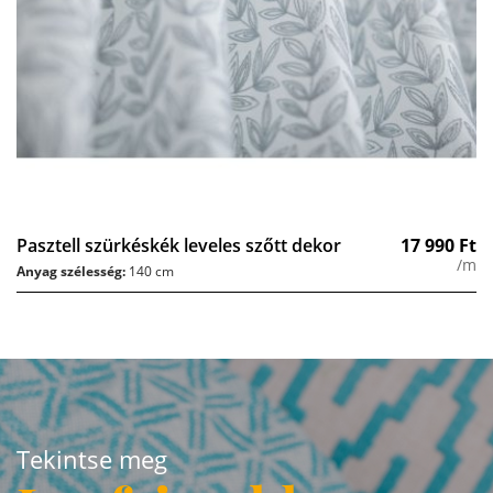
Pasztell szürkéskék leveles szőtt dekor
17 990
Ft
/m
Anyag szélesség:
140 cm
Tekintse meg