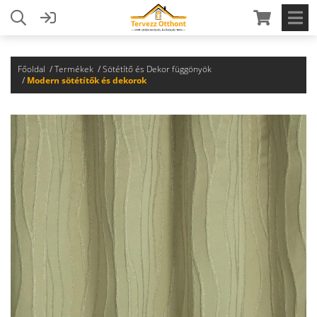
Főoldal
Termékek
Sötétítő és Dekor függönyök
Modern sötétítők és dekorok