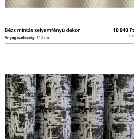
Bézs mintás selyemfényű dekor
10 940
Ft
/m
Anyag szélesség:
140 cm