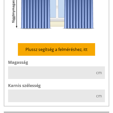
Plussz segítség a felméréshez, itt
Magasság
cm
Karnis szélesség
cm