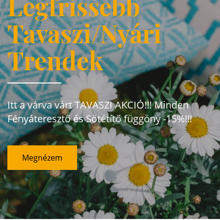
Legfrissebb
Tavaszi/Nyári
Trendek
Itt a várva várt TAVASZI AKCIÓ!!! Minden
Fényáteresztő és Sötétítő függöny -15%!!!
Megnézem