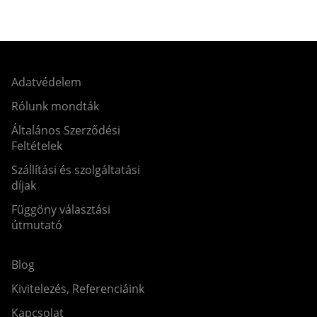
Adatvédelem
Rólunk mondták
Általános Szerződési
Feltételek
Szállítási és szolgáltatási
díjak
Függöny választási
útmutató
Blog
Kivitelezés, Referenciáink
Kapcsolat