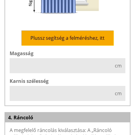
Plussz segítség a felméréshez, itt
Magasság
cm
Karnis szélesség
cm
4. Ráncoló
A megfelelő ráncolás kiválasztása: A „Ráncoló