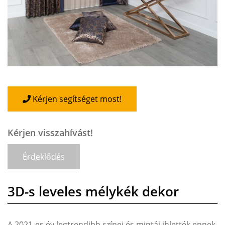
Kérjen segítséget most!
Kérjen visszahívást!
Érdeklődés
3D-s leveles mélykék dekor
A 2021-es év legtrendibb színei és mintái ihlették ennek