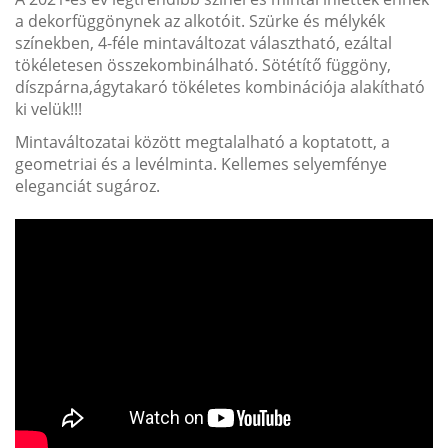
a dekorfüggönynek az alkotóit. Szürke és mélykék
színekben, 4-féle mintaváltozat választható, ezáltal
tökéletesen összekombinálható. Sötétítő függöny,
díszpárna,ágytakaró tökéletes kombinációja alakítható
ki velük!!!
Mintaváltozatai között megtalalható a koptatott, a
geometriai és a levélminta. Kellemes selyemfénye
eleganciát sugároz.