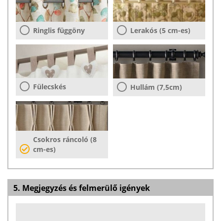
Ringlis függöny
Lerakós (5 cm-es)
Fülecskés
Hullám (7,5cm)
Csokros ráncoló (8
cm-es)
5. Megjegyzés és felmerülő igények