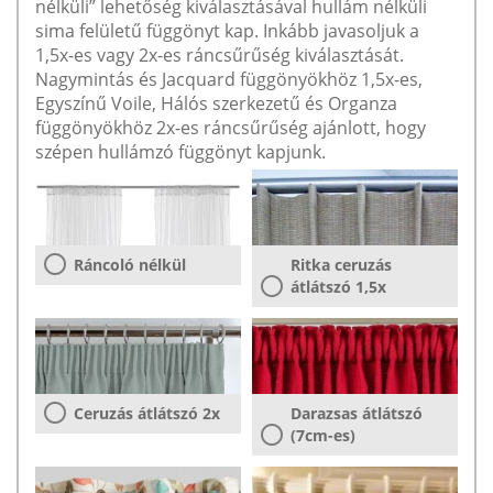
nélküli” lehetőség kiválasztásával hullám nélküli
sima felületű függönyt kap. Inkább javasoljuk a
1,5x-es vagy 2x-es ráncsűrűség kiválasztását.
Nagymintás és Jacquard függönyökhöz 1,5x-es,
Egyszínű Voile, Hálós szerkezetű és Organza
függönyökhöz 2x-es ráncsűrűség ajánlott, hogy
szépen hullámzó függönyt kapjunk.
Ráncoló nélkül
Ritka ceruzás
átlátszó 1,5x
Ceruzás átlátszó 2x
Darazsas átlátszó
(7cm-es)