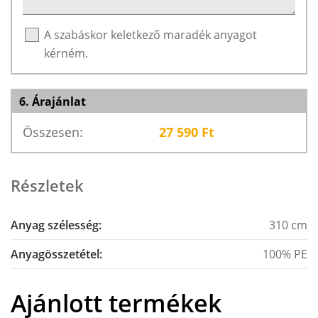
A szabáskor keletkező maradék anyagot
kérném.
6. Árajánlat
Összesen:
27 590
Ft
Részletek
Anyag szélesség:
310 cm
Anyagösszetétel:
100% PE
Ajánlott termékek