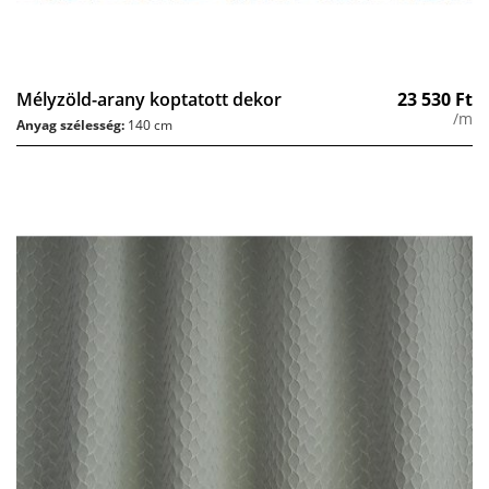
Mélyzöld-arany koptatott dekor
23 530
Ft
/m
Anyag szélesség:
140 cm