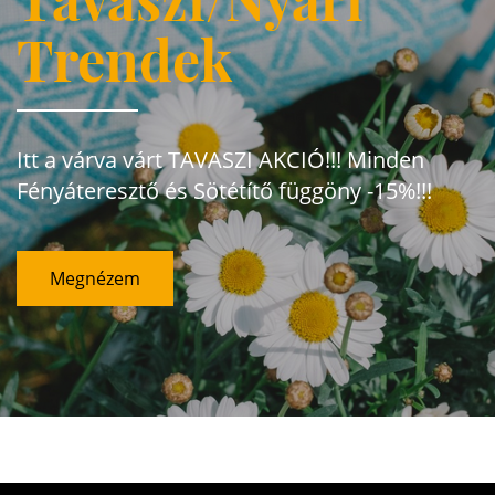
Trendek
Itt a várva várt TAVASZI AKCIÓ!!! Minden
Fényáteresztő és Sötétítő függöny -15%!!!
Megnézem