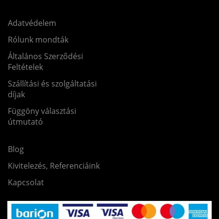
Adatvédelem
Rólunk mondták
Általános Szerződési
Feltételek
Szállítási és szolgáltatási
díjak
Függöny választási
útmutató
Blog
Kivitelezés, Referenciáink
Kapcsolat