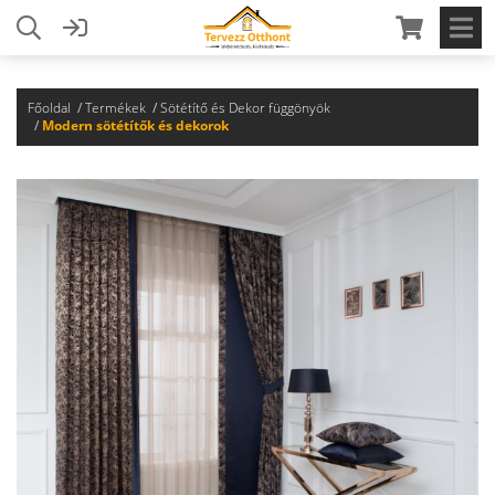
Főoldal
Termékek
Sötétítő és Dekor függönyök
Modern sötétítők és dekorok