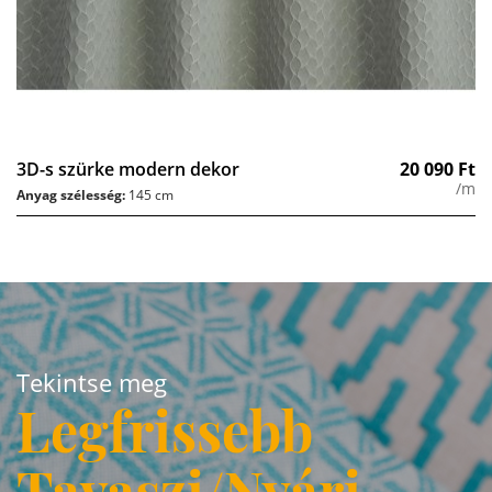
3D-s szürke modern dekor
20 090
Ft
/m
Anyag szélesség:
145 cm
Tekintse meg
Legfrissebb
Tavaszi/Nyári