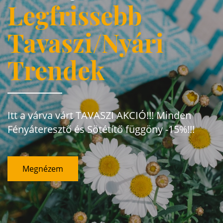
Legfrissebb
Tavaszi/Nyári
Trendek
Itt a várva várt TAVASZI AKCIÓ!!! Minden
Fényáteresztő és Sötétítő függöny -15%!!!
Megnézem