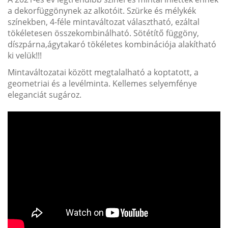
a dekorfüggönynek az alkotóit. Szürke és mélykék
színekben, 4-féle mintaváltozat választható, ezáltal
tökéletesen összekombinálható. Sötétítő függöny,
díszpárna,ágytakaró tökéletes kombinációja alakítható
ki velük!!!
Mintaváltozatai között megtalalható a koptatott, a
geometriai és a levélminta. Kellemes selyemfénye
eleganciát sugároz.