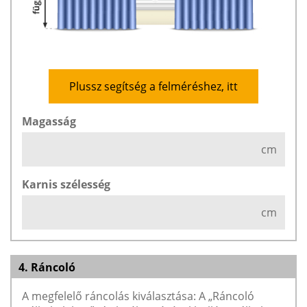
Plussz segítség a felméréshez, itt
Magasság
cm
Karnis szélesség
cm
4. Ráncoló
A megfelelő ráncolás kiválasztása: A „Ráncoló