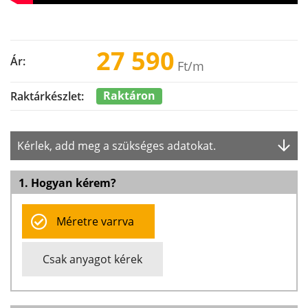
27 590
Ár:
Ft
/m
Raktáron
Raktárkészlet:
Kérlek, add meg a szükséges adatokat.
1. Hogyan kérem?
Méretre varrva
Csak anyagot kérek