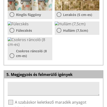
Ringlis függöny
Lerakós (5 cm-es)
Fülecskés
Hullám (7,5cm)
Csokros ráncoló (8
cm-es)
5. Megjegyzés és felmerülő igények
A szabáskor keletkező maradék anyagot