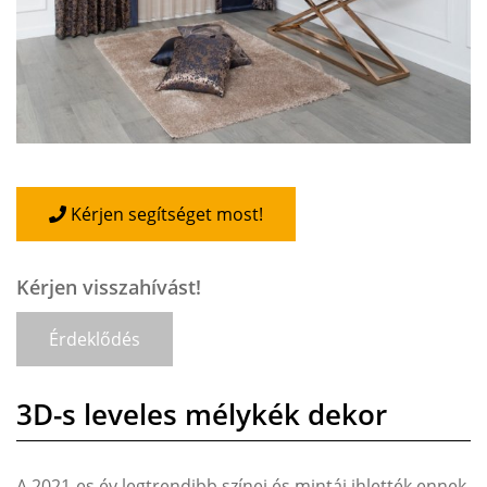
Kérjen segítséget most!
Kérjen visszahívást!
Érdeklődés
3D-s leveles mélykék dekor
A 2021-es év legtrendibb színei és mintái ihlették ennek