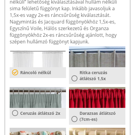
nélküli” lehetőség kiválasztásával hullám nélküli
sima felületű függönyt kap. Inkább javasoljuk a
1,5x-es vagy 2x-es ráncsűrűség kiválasztását.
Nagymintás és Jacquard függönyökhöz 1,5x-es,
Egyszínű Voile, Hálós szerkezetű és Organza
függönyökhöz 2x-es ráncsűrűség ajánlott, hogy
szépen hullámzó függönyt kapjunk.
Ráncoló nélkül
Ritka ceruzás
átlátszó 1,5x
Ceruzás átlátszó 2x
Darazsas átlátszó
(7cm-es)