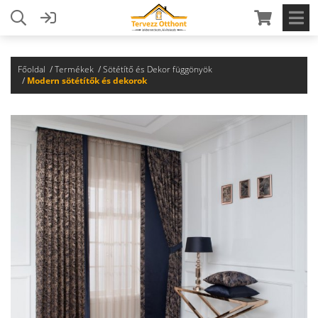
Főoldal
Termékek
Sötétítő és Dekor függönyök
Modern sötétítők és dekorok