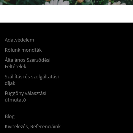
Adatvédelem
Rólunk mondták
Általános Szerződési
Feltételek
Szállítási és szolgáltatási
díjak
Függöny választási
útmutató
Blog
Kivitelezés, Referenciáink