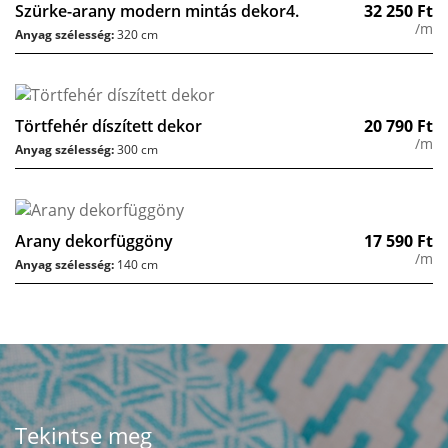
Szürke-arany modern mintás dekor4.
32 250
Ft
/m
Anyag szélesség:
320 cm
Törtfehér díszített dekor
20 790
Ft
/m
Anyag szélesség:
300 cm
Arany dekorfüggöny
17 590
Ft
/m
Anyag szélesség:
140 cm
Tekintse meg