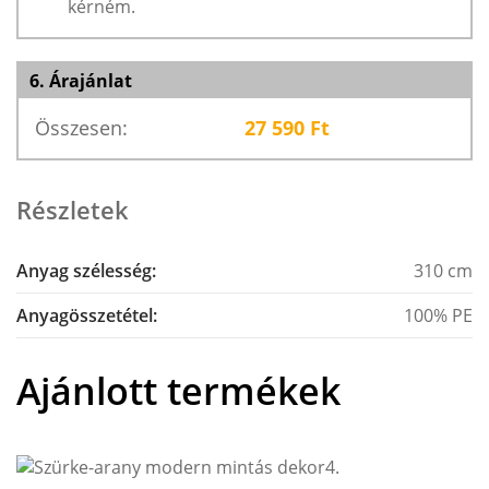
kérném.
6. Árajánlat
Összesen:
27 590
Ft
Részletek
Anyag szélesség:
310 cm
Anyagösszetétel:
100% PE
Ajánlott termékek