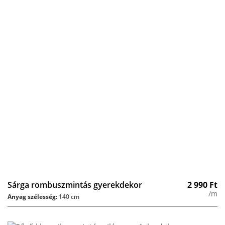
Sárga rombuszmintás gyerekdekor
2 990
Ft
/m
Anyag szélesség:
140 cm