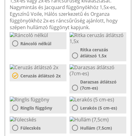
1,5x-es vagy 2x-es ráncsűrűség kiválasztását.
Nagymintás és Jacquard függönyökhöz 1,5x-es,
Egyszínű Voile, Hálós szerkezetű és Organza
függönyökhöz 2x-es ráncsűrűség ajánlott, hogy
szépen hullámzó függönyt kapjunk.
Ráncoló nélkül
Ritka ceruzás
átlátszó 1,5x
Ceruzás átlátszó 2x
Darazsas átlátszó
(7cm-es)
Ringlis függöny
Lerakós (5 cm-es)
Fülecskés
Hullám (7,5cm)