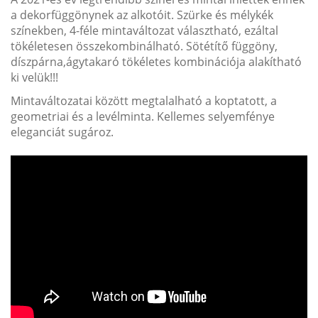
a dekorfüggönynek az alkotóit. Szürke és mélykék
színekben, 4-féle mintaváltozat választható, ezáltal
tökéletesen összekombinálható. Sötétítő függöny,
díszpárna,ágytakaró tökéletes kombinációja alakítható
ki velük!!!
Mintaváltozatai között megtalalható a koptatott, a
geometriai és a levélminta. Kellemes selyemfénye
eleganciát sugároz.