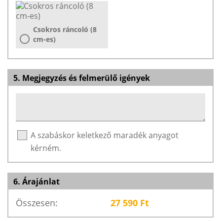
Csokros ráncoló (8
cm-es)
5. Megjegyzés és felmerülő igények
A szabáskor keletkező maradék anyagot
kérném.
6. Árajánlat
Összesen:
27 590
Ft