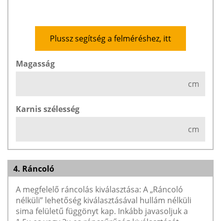
Plussz segítség a felméréshez, itt
Magasság
cm
Karnis szélesség
cm
4. Ráncoló
A megfelelő ráncolás kiválasztása: A „Ráncoló
nélküli” lehetőség kiválasztásával hullám nélküli
sima felületű függönyt kap. Inkább javasoljuk a