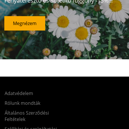
Fényáteresztő és Sötétítő függöny -15%!!!
Megnézem
Adatvédelem
Rólunk mondták
Általános Szerződési
Feltételek
Szállítási és szolgáltatási