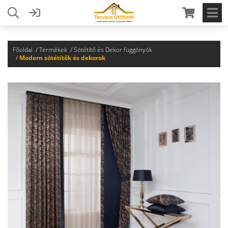
Főoldal
Termékek
Sötétítő és Dekor függönyök
Modern sötétítők és dekorok