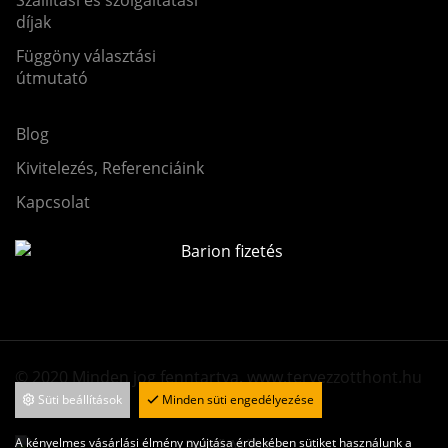
díjak
Függöny választási
útmutató
Blog
Kivitelezés, Referenciáink
Kapcsolat
© 2020 Minden jog fenntartva. www.tervezzotthont.hu
Süti beállítások
Minden süti engedélyezése
A kényelmes vásárlási élmény nyújtása érdekében sütiket használunk a