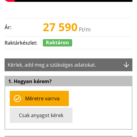
27 590
Ár:
Ft
/m
Raktáron
Raktárkészlet:
Kérlek, add meg a szükséges adatokat.
1. Hogyan kérem?
Méretre varrva
Csak anyagot kérek