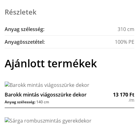
Részletek
Anyag szélesség:
310 cm
Anyagösszetétel:
100% PE
Ajánlott termékek
Barokk mintás viágosszürke dekor
13 170
Ft
/m
Anyag szélesség:
140 cm