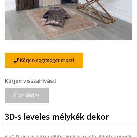
Kérjen segítséget most!
Kérjen visszahívást!
Érdeklődés
3D-s leveles mélykék dekor
A 2021-es év legtrendibb színei és mintái ihlették ennek