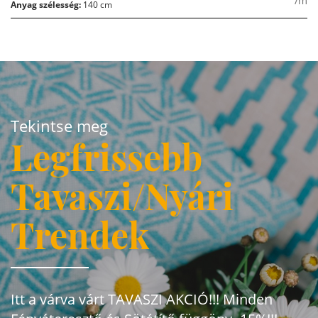
/m
Anyag szélesség:
140 cm
Tekintse meg
Legfrissebb
Tavaszi/Nyári
Trendek
Itt a várva várt TAVASZI AKCIÓ!!! Minden