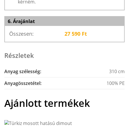
kérném.
6. Árajánlat
Összesen:
27 590
Ft
Részletek
Anyag szélesség:
310 cm
Anyagösszetétel:
100% PE
Ajánlott termékek