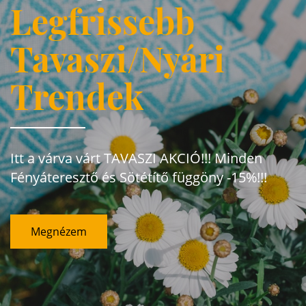
Legfrissebb
Tavaszi/Nyári
Trendek
Itt a várva várt TAVASZI AKCIÓ!!! Minden
Fényáteresztő és Sötétítő függöny -15%!!!
Megnézem