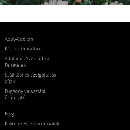
Adatvédelem
Rólunk mondták
Általános Szerződési
Feltételek
Szállítási és szolgáltatási
díjak
Függöny választási
útmutató
Blog
Kivitelezés, Referenciáink