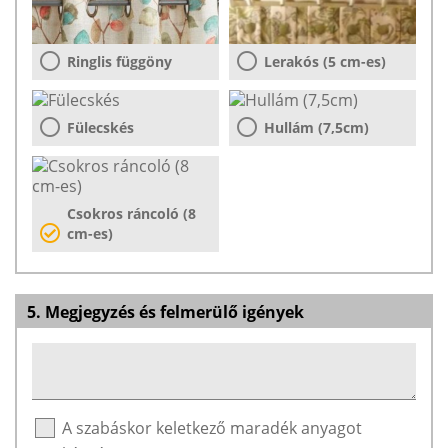
Ringlis függöny
Lerakós (5 cm-es)
Fülecskés
Hullám (7,5cm)
Csokros ráncoló (8
cm-es)
5. Megjegyzés és felmerülő igények
A szabáskor keletkező maradék anyagot