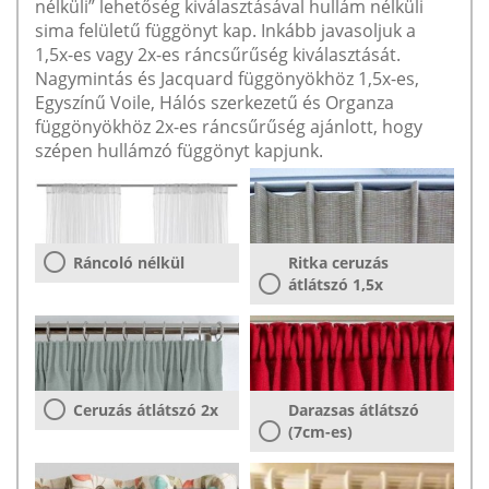
nélküli” lehetőség kiválasztásával hullám nélküli
sima felületű függönyt kap. Inkább javasoljuk a
1,5x-es vagy 2x-es ráncsűrűség kiválasztását.
Nagymintás és Jacquard függönyökhöz 1,5x-es,
Egyszínű Voile, Hálós szerkezetű és Organza
függönyökhöz 2x-es ráncsűrűség ajánlott, hogy
szépen hullámzó függönyt kapjunk.
Ráncoló nélkül
Ritka ceruzás
átlátszó 1,5x
Ceruzás átlátszó 2x
Darazsas átlátszó
(7cm-es)