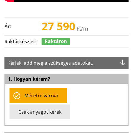
27 590
Ár:
Ft
/m
Raktáron
Raktárkészlet:
Kérlek, add meg a szükséges adatokat.
1. Hogyan kérem?
Méretre varrva
Csak anyagot kérek