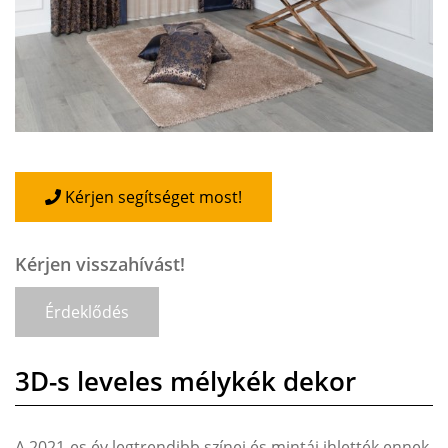
Kérjen segítséget most!
Kérjen visszahívást!
Érdeklődés
3D-s leveles mélykék dekor
A 2021-es év legtrendibb színei és mintái ihlették ennek