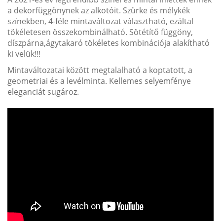
a dekorfüggönynek az alkotóit. Szürke és mélykék
színekben, 4-féle mintaváltozat választható, ezáltal
tökéletesen összekombinálható. Sötétítő függöny,
díszpárna,ágytakaró tökéletes kombinációja alakítható
ki velük!!!
Mintaváltozatai között megtalalható a koptatott, a
geometriai és a levélminta. Kellemes selyemfénye
eleganciát sugároz.