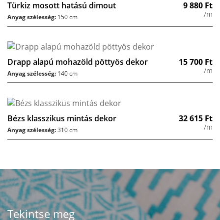
Türkiz mosott hatású dimout
9 880
Ft
/m
Anyag szélesség:
150 cm
Drapp alapú mohazöld pöttyös dekor
15 700
Ft
/m
Anyag szélesség:
140 cm
Bézs klasszikus mintás dekor
32 615
Ft
/m
Anyag szélesség:
310 cm
Tekintse meg