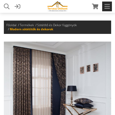
Főoldal
Termékek
Sötétítő és Dekor függönyök
Modern sötétítők és dekorok