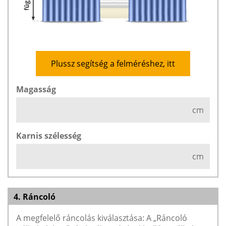
Plussz segítség a felméréshez, itt
Magasság
cm
Karnis szélesség
cm
4. Ráncoló
A megfelelő ráncolás kiválasztása: A „Ráncoló