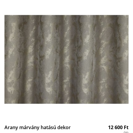
Arany márvány hatású dekor
12 600
Ft
/m