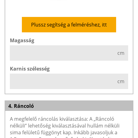
Plussz segítség a felméréshez, itt
Magasság
cm
Karnis szélesség
cm
4. Ráncoló
A megfelelő ráncolás kiválasztása: A „Ráncoló
nélküli” lehetőség kiválasztásával hullám nélküli
sima felületű függönyt kap. Inkább javasoljuk a