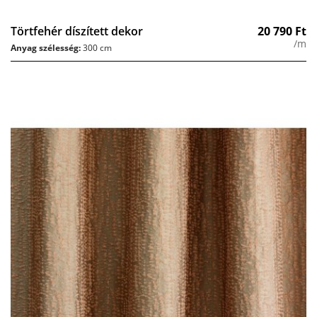
Törtfehér díszített dekor
20 790
Ft
/m
Anyag szélesség:
300 cm