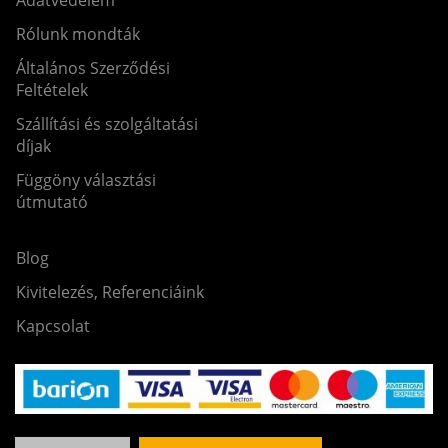
Rólunk mondták
Általános Szerződési
Feltételek
Szállítási és szolgáltatási
díjak
Függöny választási
útmutató
Blog
Kivitelezés, Referenciáink
Kapcsolat