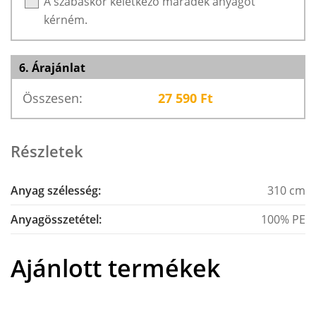
A szabáskor keletkező maradék anyagot
kérném.
6. Árajánlat
Összesen:
27 590
Ft
Részletek
Anyag szélesség:
310 cm
Anyagösszetétel:
100% PE
Ajánlott termékek