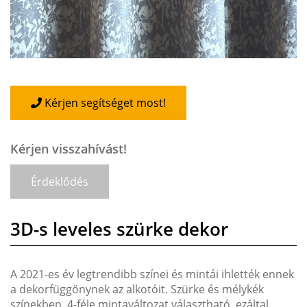
Kérjen segítséget most!
Kérjen visszahívást!
Érdeklődés
3D-s leveles szürke dekor
A 2021-es év legtrendibb színei és mintái ihlették ennek
a dekorfüggönynek az alkotóit. Szürke és mélykék
színekben, 4-féle mintaváltozat választható, ezáltal