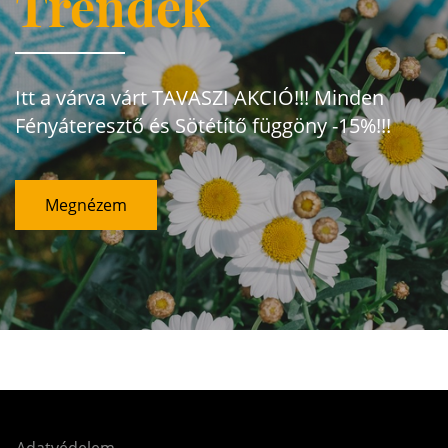
Trendek
Itt a várva várt TAVASZI AKCIÓ!!! Minden
Fényáteresztő és Sötétítő függöny -15%!!!
Megnézem
Adatvédelem