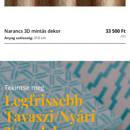
Narancs 3D mintás dekor
33 500
Ft
/m
Anyag szélesség:
310 cm
Tekintse meg
Legfrissebb
Tavaszi/Nyári