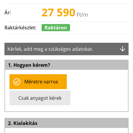
27 590
Ár:
Ft
/m
Raktáron
Raktárkészlet:
Kérlek, add meg a szükséges adatokat.
1. Hogyan kérem?
Méretre varrva
Csak anyagot kérek
2. Kialakítás