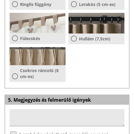
Ringlis függöny
Lerakós (5 cm-es)
Fülecskés
Hullám (7,5cm)
Csokros ráncoló (8
cm-es)
5. Megjegyzés és felmerülő igények