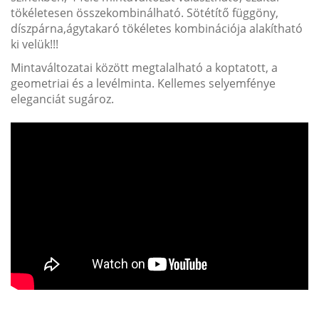
tökéletesen összekombinálható. Sötétítő függöny,
díszpárna,ágytakaró tökéletes kombinációja alakítható
ki velük!!!
Mintaváltozatai között megtalalható a koptatott, a
geometriai és a levélminta. Kellemes selyemfénye
eleganciát sugároz.