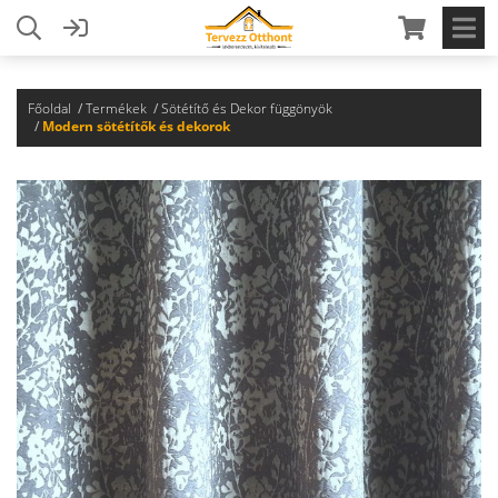
Főoldal
Termékek
Sötétítő és Dekor függönyök
Modern sötétítők és dekorok