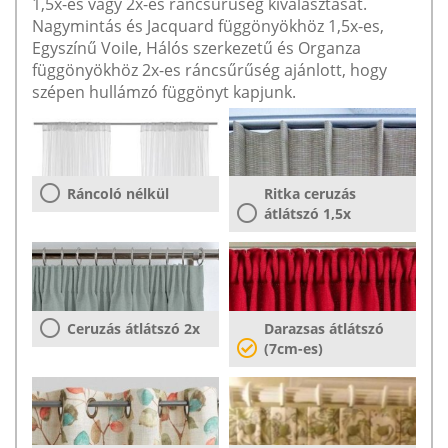
1,5x-es vagy 2x-es ráncsűrűség kiválasztását.
Nagymintás és Jacquard függönyökhöz 1,5x-es,
Egyszínű Voile, Hálós szerkezetű és Organza
függönyökhöz 2x-es ráncsűrűség ajánlott, hogy
szépen hullámzó függönyt kapjunk.
Ráncoló nélkül
Ritka ceruzás
átlátszó 1,5x
Ceruzás átlátszó 2x
Darazsas átlátszó
(7cm-es)