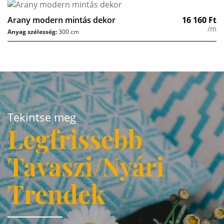
Arany modern mintás dekor
16 160
Ft
/m
Anyag szélesség:
300 cm
Tekintse meg
Legfrissebb
Tavaszi/Nyári
Trendek