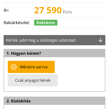
27 590
Ár:
Ft
/m
Raktáron
Raktárkészlet:
Kérlek, add meg a szükséges adatokat.
1. Hogyan kérem?
Méretre varrva
Csak anyagot kérek
2. Kialakítás