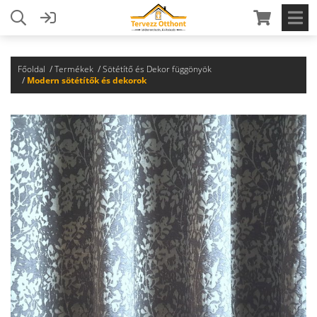
Főoldal
Termékek
Sötétítő és Dekor függönyök
Modern sötétítők és dekorok