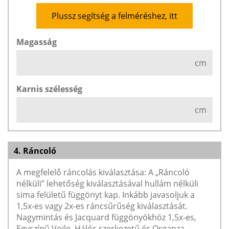
Plussz segítség a felméréshez, itt
Magasság
cm
Karnis szélesség
cm
4. Ráncoló
A megfelelő ráncolás kiválasztása: A „Ráncoló
nélküli” lehetőség kiválasztásával hullám nélküli
sima felületű függönyt kap. Inkább javasoljuk a
1,5x-es vagy 2x-es ráncsűrűség kiválasztását.
Nagymintás és Jacquard függönyökhöz 1,5x-es,
Egyszínű Voile, Hálós szerkezetű és Organza