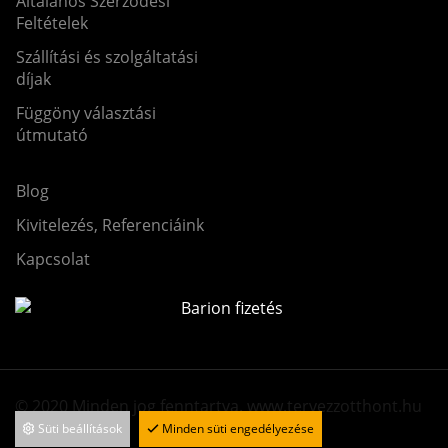
Általános Szerződési
Feltételek
Szállítási és szolgáltatási
díjak
Függöny választási
útmutató
Blog
Kivitelezés, Referenciáink
Kapcsolat
© 2020 Minden jog fenntartva. www.tervezzotthont.hu
Süti beállítások
Minden süti engedélyezése