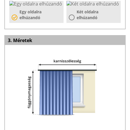
Egy oldalra
Két oldalra
elhúzandó
elhúzandó
3. Méretek