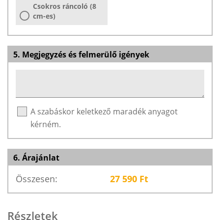
Csokros ráncoló (8
cm-es)
5. Megjegyzés és felmerülő igények
A szabáskor keletkező maradék anyagot
kérném.
6. Árajánlat
Összesen:
27 590
Ft
Részletek