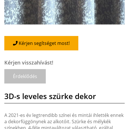
Kérjen segítséget most!
Kérjen visszahívást!
Érdeklődés
3D-s leveles szürke dekor
A 2021-es év legtrendibb színei és mintái ihlették ennek
a dekorfüggönynek az alkotóit. Szürke és mélykék
színekben, 4-féle mintaváltozat választható, ezáltal