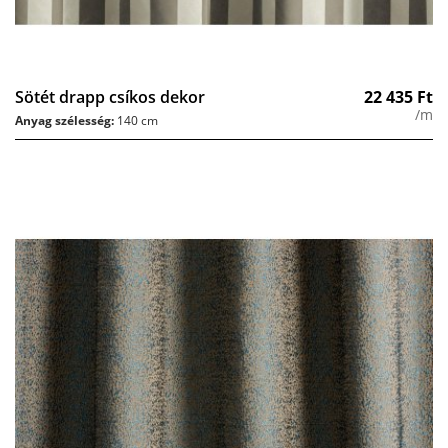
Sötét drapp csíkos dekor
22 435
Ft
/m
Anyag szélesség:
140 cm