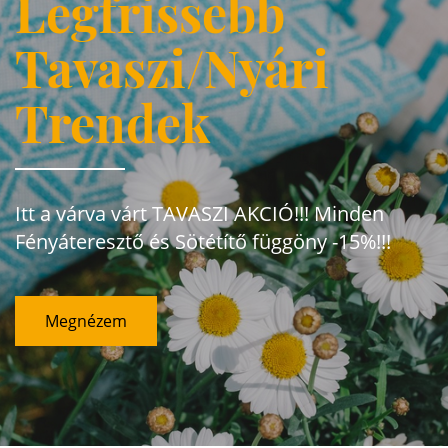
Legfrissebb
Tavaszi/Nyári
Trendek
Itt a várva várt TAVASZI AKCIÓ!!! Minden
Fényáteresztő és Sötétítő függöny -15%!!!
Megnézem