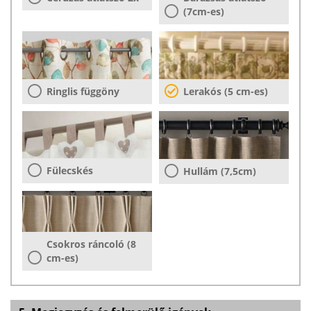
(7cm-es)
Ringlis függöny
Lerakós (5 cm-es)
Fülecskés
Hullám (7,5cm)
Csokros ráncoló (8
cm-es)