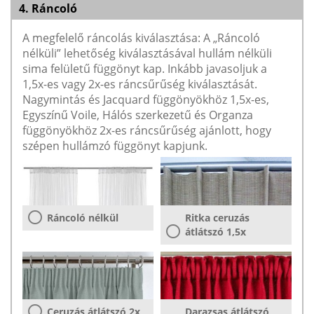
4. Ráncoló
A megfelelő ráncolás kiválasztása: A „Ráncoló
nélküli” lehetőség kiválasztásával hullám nélküli
sima felületű függönyt kap. Inkább javasoljuk a
1,5x-es vagy 2x-es ráncsűrűség kiválasztását.
Nagymintás és Jacquard függönyökhöz 1,5x-es,
Egyszínű Voile, Hálós szerkezetű és Organza
függönyökhöz 2x-es ráncsűrűség ajánlott, hogy
szépen hullámzó függönyt kapjunk.
Ráncoló nélkül
Ritka ceruzás
átlátszó 1,5x
Ceruzás átlátszó 2x
Darazsas átlátszó