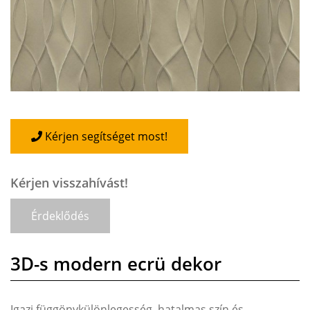
Kérjen segítséget most!
Kérjen visszahívást!
Érdeklődés
3D-s modern ecrü dekor
Igazi függönykülönlegesség, hatalmas szín és