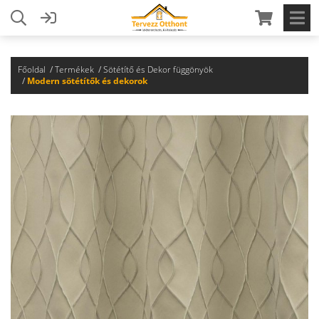
Főoldal
Termékek
Sötétítő és Dekor függönyök
Modern sötétítők és dekorok