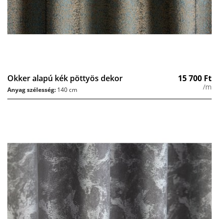
Okker alapú kék pöttyös dekor
15 700
Ft
/m
Anyag szélesség:
140 cm