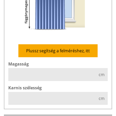
Plussz segítség a felméréshez, itt
Magasság
cm
Karnis szélesség
cm