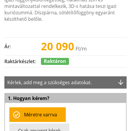
mintaváltozattal rendelkezik, 3D-s hatása teszi igazi
kuriózummá. Díszpárna, sötétítőfüggöny egyaránt
készíthető belőle.
20 090
Ár:
Ft
/m
Raktáron
Raktárkészlet:
Kérlek, add meg a szükséges adatokat.
1. Hogyan kérem?
Méretre varrva
Csak anyagot kérek