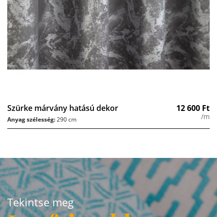
Szürke márvány hatású dekor
12 600
Ft
/m
Anyag szélesség:
290 cm
Tekintse meg