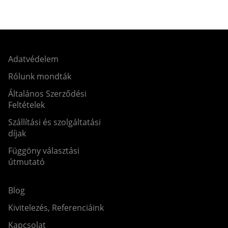
Adatvédelem
Rólunk mondták
Általános Szerződési
Feltételek
Szállítási és szolgáltatási
díjak
Függöny választási
útmutató
Blog
Kivitelezés, Referenciáink
Kapcsolat