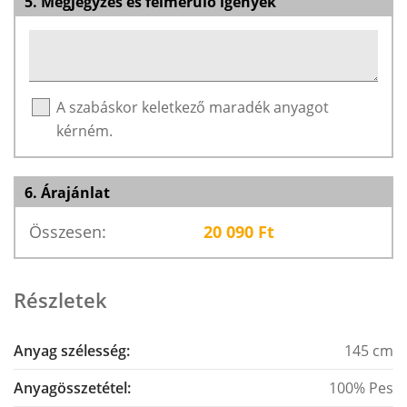
5. Megjegyzés és felmerülő igények
A szabáskor keletkező maradék anyagot
kérném.
6. Árajánlat
Összesen:
20 090
Ft
Részletek
Anyag szélesség:
145 cm
Anyagösszetétel:
100% Pes