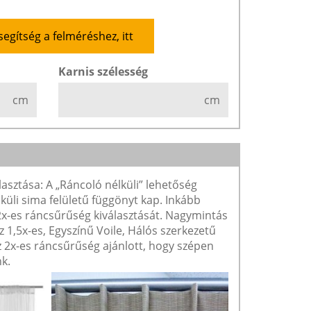
segítség a felméréshez, itt
Karnis szélesség
cm
cm
lasztása: A „Ráncoló nélküli” lehetőség
lküli sima felületű függönyt kap. Inkább
 2x-es ráncsűrűség kiválasztását. Nagymintás
1,5x-es, Egyszínű Voile, Hálós szerkezetű
2x-es ráncsűrűség ajánlott, hogy szépen
k.