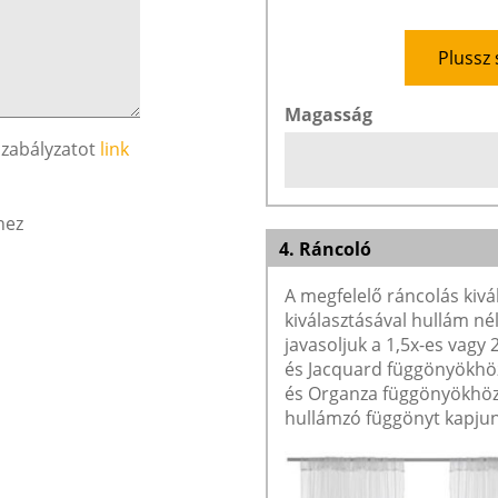
Plussz 
Magasság
szabályzatot
link
hez
4. Ráncoló
A megfelelő ráncolás kivá
kiválasztásával hullám né
javasoljuk a 1,5x-es vagy
és Jacquard függönyökhöz 
és Organza függönyökhöz 
hullámzó függönyt kapjun