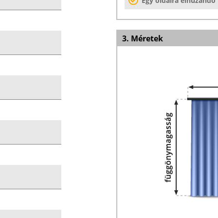
Egy oldalra elhúzandó
3. Méretek