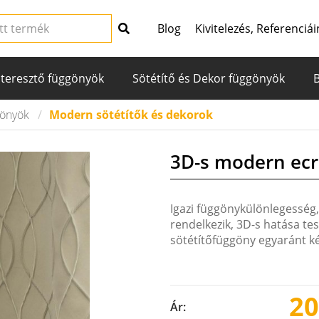
Blog
Kivitelezés, Referenciái
teresztő függönyök
Sötétítő és Dekor függönyök
gönyök
Modern sötétítők és dekorok
3D-s modern ecr
Igazi függönykülönlegesség,
rendelkezik, 3D-s hatása te
sötétítőfüggöny egyaránt ké
20
Ár: