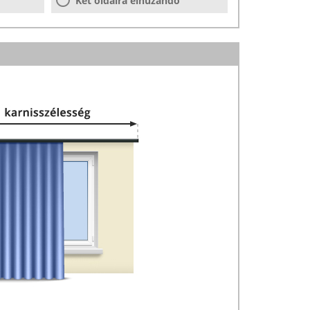
Két oldalra elhúzandó