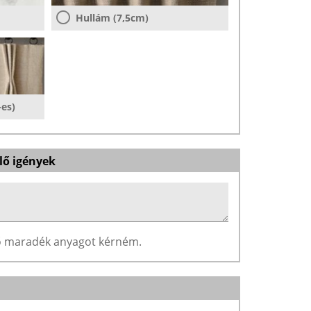
Hullám (7,5cm)
-es)
lő igények
ző maradék anyagot kérném.