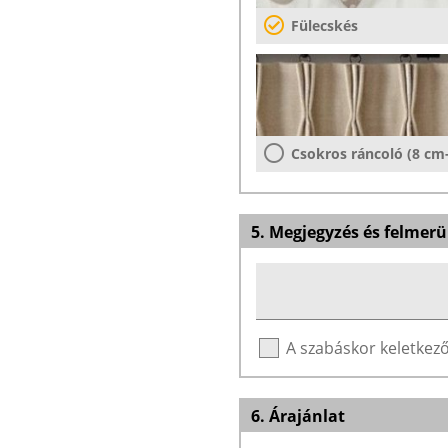
Fülecskés
Csokros ráncoló (8 cm
5. Megjegyzés és felmerü
A szabáskor keletke
6. Árajánlat