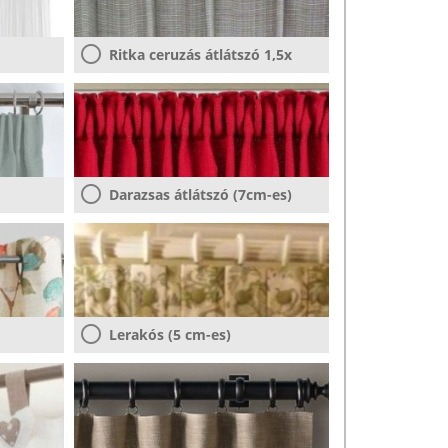
Ritka ceruzás átlátszó 1,5x
Darazsas átlátszó (7cm-es)
Lerakós (5 cm-es)