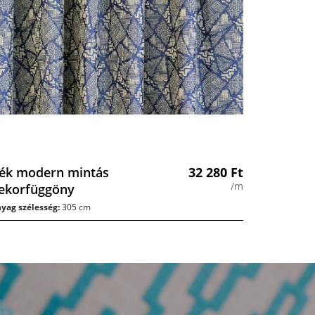
ék modern mintás
32 280
Ft
/m
ekorfüggöny
yag szélesség:
305 cm