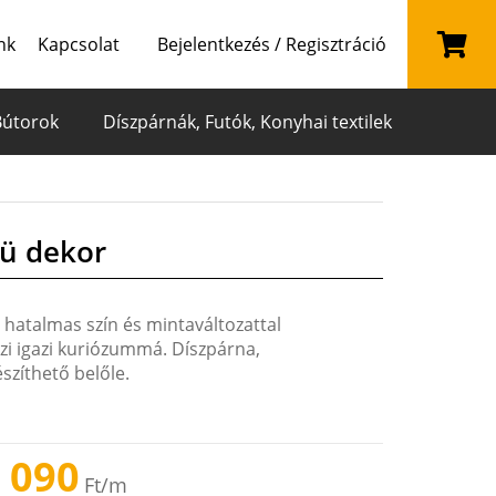
nk
Kapcsolat
Bejelentkezés / Regisztráció
Bútorok
Díszpárnák, Futók, Konyhai textilek
ü dekor
 hatalmas szín és mintaváltozattal
szi igazi kuriózummá. Díszpárna,
szíthető belőle.
 090
Ft
/m