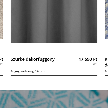
Ft
Szürke dekorfüggöny
17 590
Ft
K
/m
/m
d
Anyag szélesség:
140 cm
An