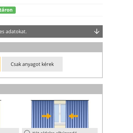
táron
es adatokat.
Csak anyagot kérek