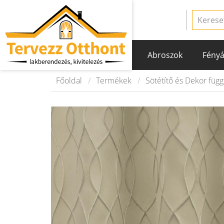
Abroszok
Fényá
Főoldal
Termékek
Sötétítő és Dekor füg