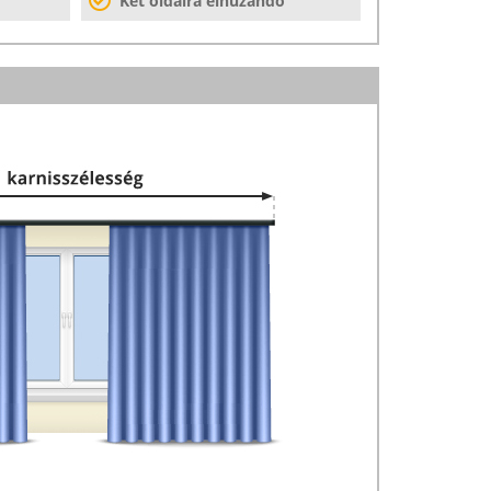
Két oldalra elhúzandó