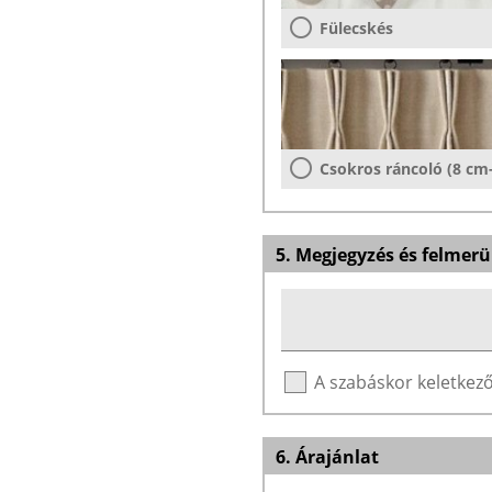
Fülecskés
Csokros ráncoló (8 cm
5. Megjegyzés és felmerü
A szabáskor keletke
6. Árajánlat