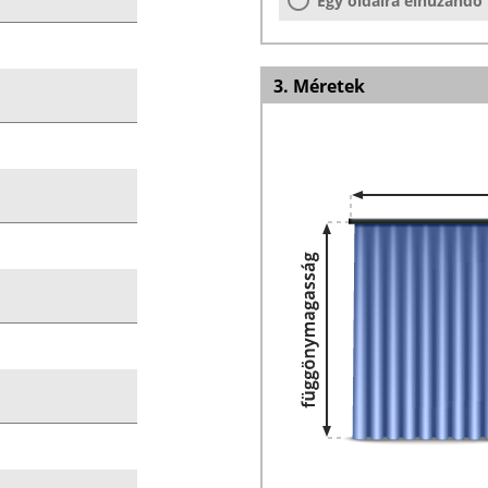
Egy oldalra elhúzandó
3. Méretek