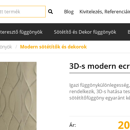
Blog
Kivitelezés, Referenciái
teresztő függönyök
Sötétítő és Dekor függönyök
gönyök
Modern sötétítők és dekorok
3D-s modern ecr
Igazi függönykülönlegesség,
rendelkezik, 3D-s hatása te
sötétítőfüggöny egyaránt ké
20
Ár: