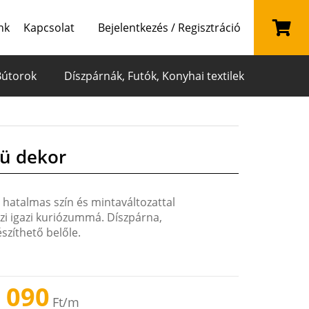
nk
Kapcsolat
Bejelentkezés / Regisztráció
Bútorok
Díszpárnák, Futók, Konyhai textilek
ü dekor
 hatalmas szín és mintaváltozattal
szi igazi kuriózummá. Díszpárna,
szíthető belőle.
 090
Ft
/m