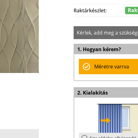
Rak
Raktárkészlet:
Kérlek, add meg a szükség
1. Hogyan kérem?
Méretre varrva
2. Kialakítás