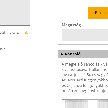
Plussz 
Magasság
szabályzatot
link
hez
4. Ráncoló
A megfelelő ráncolás kivá
kiválasztásával hullám né
javasoljuk a 1,5x-es vagy
és Jacquard függönyökhöz 
és Organza függönyökhöz 
hullámzó függönyt kapjun