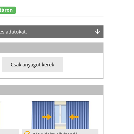
táron
es adatokat.
Csak anyagot kérek