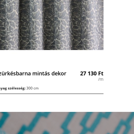
zürkésbarna mintás dekor
27 130
Ft
/m
yag szélesség:
300 cm