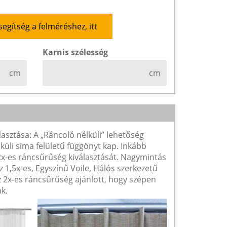
segítség a felméréshez, itt
Karnis szélesség
cm
cm
lasztása: A „Ráncoló nélküli” lehetőség
lküli sima felületű függönyt kap. Inkább
 2x-es ráncsűrűség kiválasztását. Nagymintás
1,5x-es, Egyszínű Voile, Hálós szerkezetű
2x-es ráncsűrűség ajánlott, hogy szépen
k.