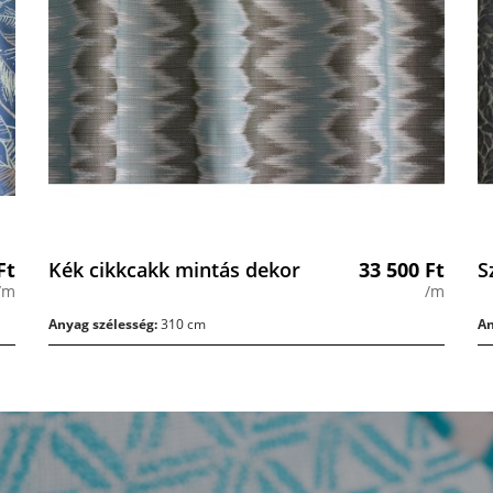
Ft
Kék cikkcakk mintás dekor
33 500
Ft
S
/m
/m
Anyag szélesség:
310 cm
An