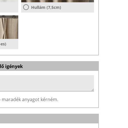
Hullám (7,5cm)
-es)
lő igények
ző maradék anyagot kérném.