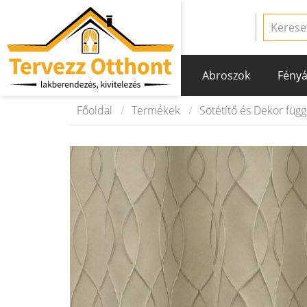
Abroszok
Fényá
Főoldal
Termékek
Sötétítő és Dekor füg