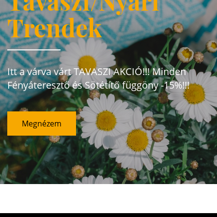
Tavaszi/Nyári
Trendek
Itt a várva várt TAVASZI AKCIÓ!!! Minden
Fényáteresztő és Sötétítő függöny -15%!!!
Megnézem