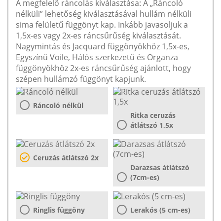
A megfelelő ráncolás kiválasztása: A „Ráncoló
nélküli” lehetőség kiválasztásával hullám nélküli
sima felületű függönyt kap. Inkább javasoljuk a
1,5x-es vagy 2x-es ráncsűrűség kiválasztását.
Nagymintás és Jacquard függönyökhöz 1,5x-es,
Egyszínű Voile, Hálós szerkezetű és Organza
függönyökhöz 2x-es ráncsűrűség ajánlott, hogy
szépen hullámzó függönyt kapjunk.
Ráncoló nélkül
Ritka ceruzás
átlátszó 1,5x
Ceruzás átlátszó 2x
Darazsas átlátszó
(7cm-es)
Ringlis függöny
Lerakós (5 cm-es)