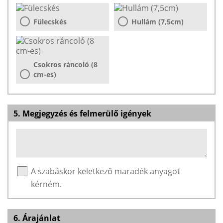
Fülecskés
Hullám (7,5cm)
Csokros ráncoló (8
cm-es)
5. Megjegyzés és felmerülő igények
A szabáskor keletkező maradék anyagot
kérném.
6. Árajánlat