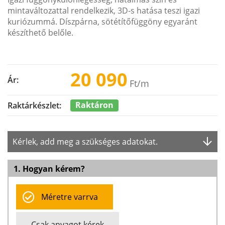
mintaváltozattal rendelkezik, 3D-s hatása teszi igazi
kuriózummá. Díszpárna, sötétítőfüggöny egyaránt
készíthető belőle.
20 090
Ár:
Ft
/m
Raktáron
Raktárkészlet:
Kérlek, add meg a szükséges adatokat.
1. Hogyan kérem?
Méretre varrva
Csak anyagot kérek