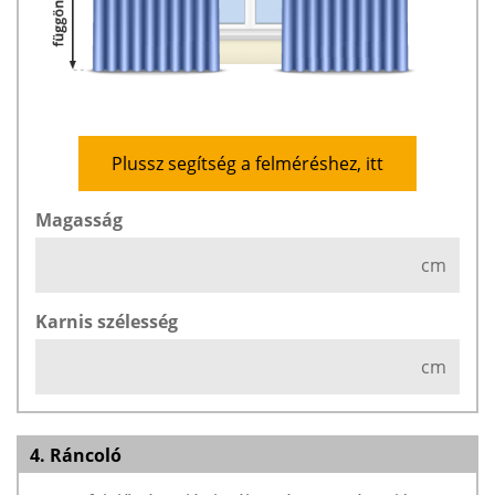
Plussz segítség a felméréshez, itt
Magasság
cm
Karnis szélesség
cm
4. Ráncoló