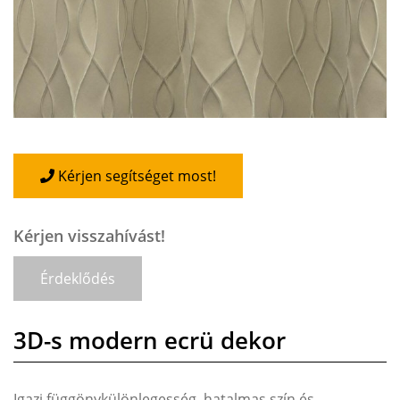
Kérjen segítséget most!
Kérjen visszahívást!
Érdeklődés
3D-s modern ecrü dekor
Igazi függönykülönlegesség, hatalmas szín és