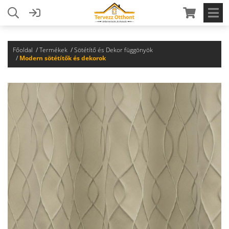
Főoldal
Termékek
Sötétítő és Dekor függönyök
Modern sötétítők és dekorok