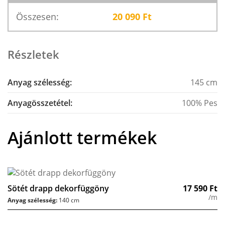
Összesen:
20 090
Ft
Részletek
Anyag szélesség:
145 cm
Anyagösszetétel:
100% Pes
Ajánlott termékek
Sötét drapp dekorfüggöny
17 590
Ft
/m
Anyag szélesség:
140 cm