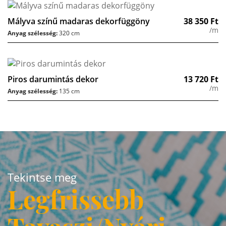
Mályva színű madaras dekorfüggöny
38 350
Ft
/m
Anyag szélesség:
320 cm
Piros darumintás dekor
13 720
Ft
/m
Anyag szélesség:
135 cm
Tekintse meg
Legfrissebb