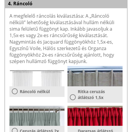
4. Ráncoló
A megfelelő ráncolás kiválasztása: A „Ráncoló
nélküli” lehetőség kiválasztásával hullám nélküli
sima felületű függönyt kap. Inkább javasoljuk a
1,5x-es vagy 2x-es ráncsűrűség kiválasztását.
Nagymintás és Jacquard függönyökhöz 1,5x-es,
Egyszínű Voile, Hálós szerkezetű és Organza
függönyökhöz 2x-es ráncsűrűség ajánlott, hogy
szépen hullámzó függönyt kapjunk.
Ráncoló nélkül
Ritka ceruzás
átlátszó 1,5x
Ceruzás átlátszó 2x
Darazsas átlátszó