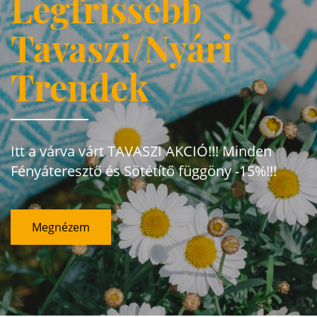
Legfrissebb
Tavaszi/Nyári
Trendek
Itt a várva várt TAVASZI AKCIÓ!!! Minden
Fényáteresztő és Sötétítő függöny -15%!!!
Megnézem