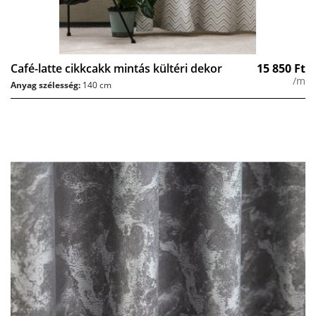
Café-latte cikkcakk mintás kültéri dekor
15 850
Ft
/m
Anyag szélesség:
140 cm