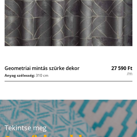
Geometriai mintás szürke dekor
27 590
Ft
/m
Anyag szélesség:
310 cm
Tekintse meg