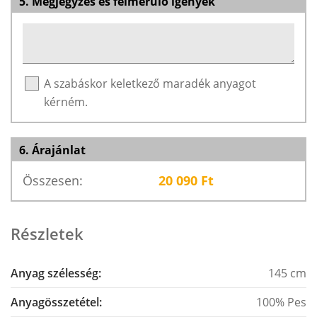
5. Megjegyzés és felmerülő igények
A szabáskor keletkező maradék anyagot
kérném.
6. Árajánlat
Összesen:
20 090
Ft
Részletek
Anyag szélesség:
145 cm
Anyagösszetétel:
100% Pes