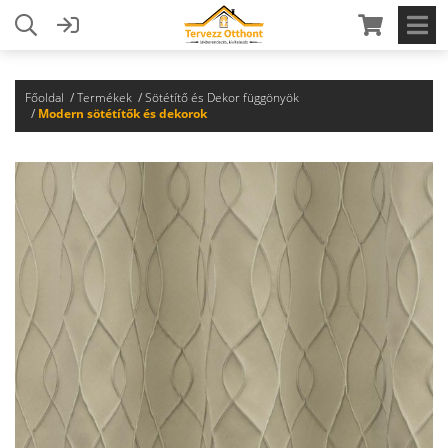
Főoldal
Termékek
Sötétítő és Dekor függönyök
Modern sötétítők és dekorok