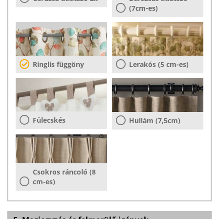
(7cm-es)
Ringlis függöny
Lerakós (5 cm-es)
Fülecskés
Hullám (7,5cm)
Csokros ráncoló (8
cm-es)