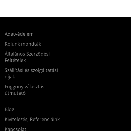
Adatvédelem
Rólunk mondták
Általános Szerződési
Feltételek
Szállítási és szolgáltatási
díjak
Függöny választási
útmutató
Blog
Kivitelezés, Referenciáink
Kapcsolat