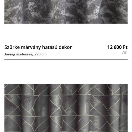
Szürke márvány hatású dekor
12 600
Ft
/m
Anyag szélesség:
290 cm