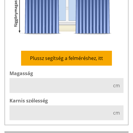
Plussz segítség a felméréshez, itt
Magasság
cm
Karnis szélesség
cm