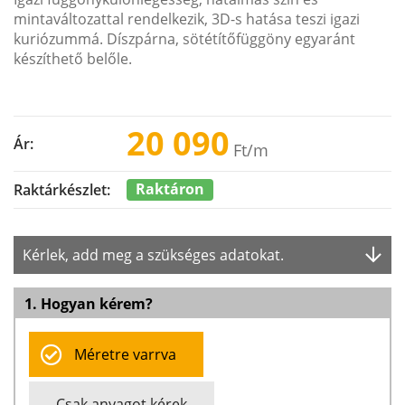
mintaváltozattal rendelkezik, 3D-s hatása teszi igazi
kuriózummá. Díszpárna, sötétítőfüggöny egyaránt
készíthető belőle.
20 090
Ár:
Ft
/m
Raktáron
Raktárkészlet:
Kérlek, add meg a szükséges adatokat.
1. Hogyan kérem?
Méretre varrva
Csak anyagot kérek