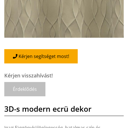
Kérjen segítséget most!
Kérjen visszahívást!
Érdeklődés
3D-s modern ecrü dekor
Igazi függönykülönlegesség, hatalmas szín és