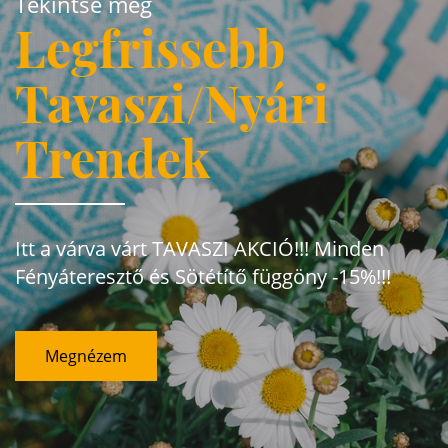
Tekintse meg
Legfrissebb
Tavaszi/Nyári
Trendek
Itt a várva várt TAVASZI AKCIÓ!!! Minden
Fényáteresztő és Sötétítő függöny -15%!!!
Megnézem