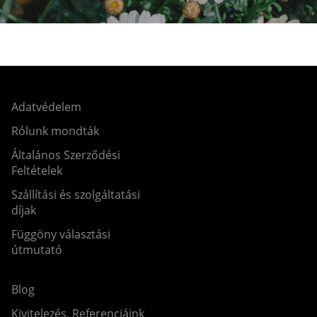
Adatvédelem
Rólunk mondták
Általános Szerződési
Feltételek
Szállítási és szolgáltatási
díjak
Függöny választási
útmutató
Blog
Kivitelezés, Referenciáink