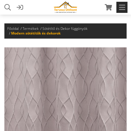
Főoldal
Termékek
Sötétítő és Dekor függönyök
Modern sötétítők és dekorok