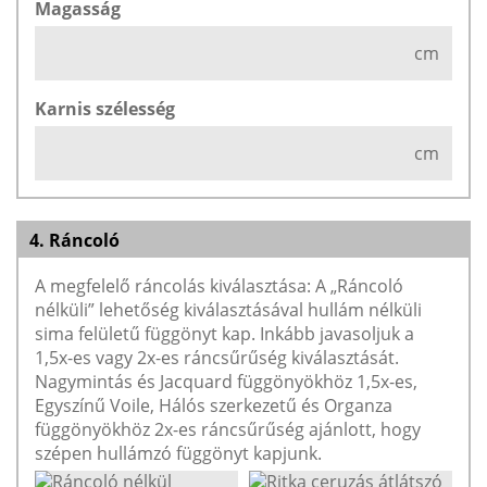
Magasság
cm
Karnis szélesség
cm
4. Ráncoló
A megfelelő ráncolás kiválasztása: A „Ráncoló
nélküli” lehetőség kiválasztásával hullám nélküli
sima felületű függönyt kap. Inkább javasoljuk a
1,5x-es vagy 2x-es ráncsűrűség kiválasztását.
Nagymintás és Jacquard függönyökhöz 1,5x-es,
Egyszínű Voile, Hálós szerkezetű és Organza
függönyökhöz 2x-es ráncsűrűség ajánlott, hogy
szépen hullámzó függönyt kapjunk.