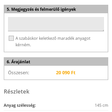
5. Megjegyzés és felmerülő igények
A szabáskor keletkező maradék anyagot
kérném.
6. Árajánlat
Összesen:
20 090
Ft
Részletek
Anyag szélesség:
145 cm