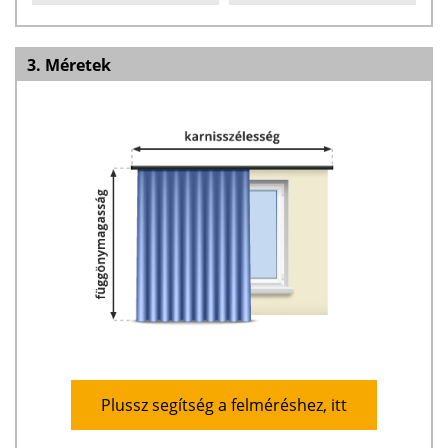
3. Méretek
Plussz segítség a felméréshez, itt