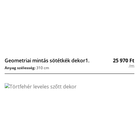
Geometriai mintás sötétkék dekor1.
25 970
Ft
/m
Anyag szélesség:
310 cm