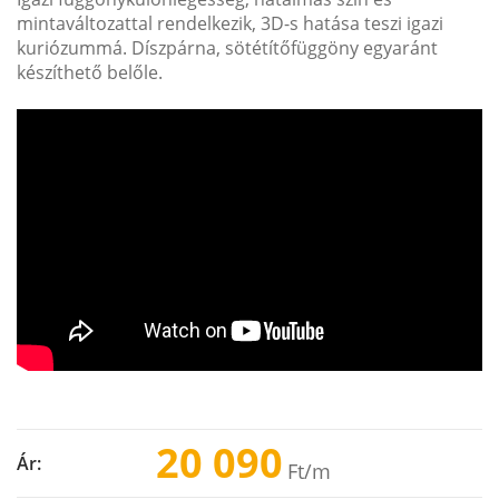
mintaváltozattal rendelkezik, 3D-s hatása teszi igazi
kuriózummá. Díszpárna, sötétítőfüggöny egyaránt
készíthető belőle.
20 090
Ár:
Ft
/m