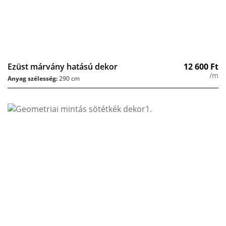
Ezüst márvány hatású dekor
12 600
Ft
/m
Anyag szélesség:
290 cm