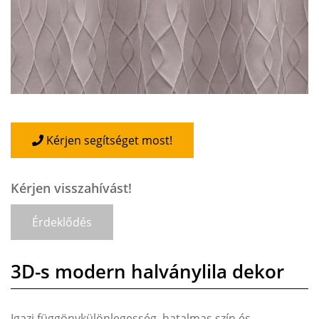
Kérjen segítséget most!
Kérjen visszahívást!
Érdeklődés
3D-s modern halványlila dekor
Igazi függönykülönlegesség, hatalmas szín és