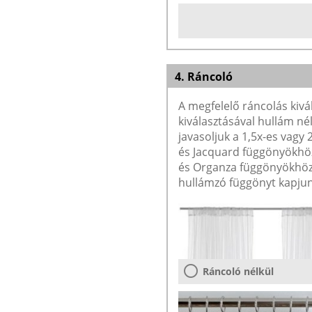
4. Ráncoló
A megfelelő ráncolás kivá
kiválasztásával hullám né
javasoljuk a 1,5x-es vagy
és Jacquard függönyökhöz 
és Organza függönyökhöz 
hullámzó függönyt kapjun
Ráncoló nélkül