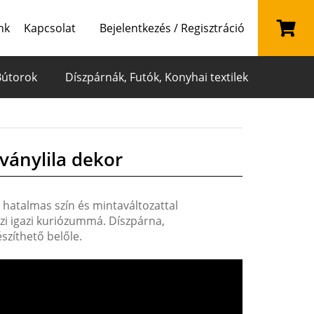
nk
Kapcsolat
Bejelentkezés / Regisztráció
Bútorok
Díszpárnák, Futók, Konyhai textilek
ványlila dekor
 hatalmas szín és mintaváltozattal
szi igazi kuriózummá. Díszpárna,
szíthető belőle.