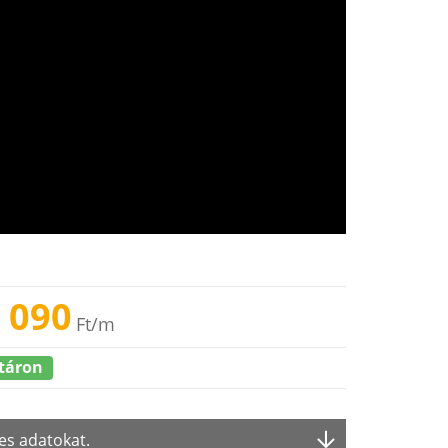
 090
Ft
/m
táron
es adatokat.