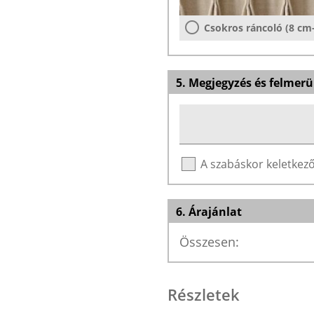
Csokros ráncoló (8 cm
5. Megjegyzés és felmerü
A szabáskor keletke
6. Árajánlat
Összesen:
Részletek