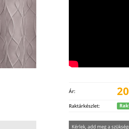
20
Ár:
Rak
Raktárkészlet:
Kérlek, add meg a szükség