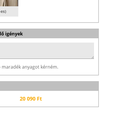
-es)
lő igények
ző maradék anyagot kérném.
20 090
Ft