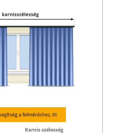
segítség a felméréshez, itt
Karnis szélesség