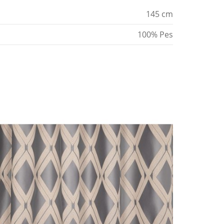
145 cm
100% Pes