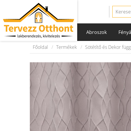
Abroszok
Fényá
Főoldal
Termékek
Sötétítő és Dekor füg