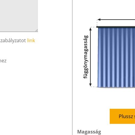
szabályzatot
link
hez
Plussz 
Magasság