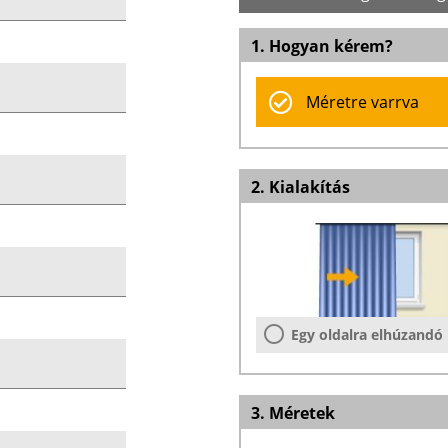
1. Hogyan kérem?
Méretre varrva
2. Kialakítás
Egy oldalra elhúzandó
3. Méretek