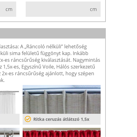
cm
cm
lasztása: A „Ráncoló nélküli” lehetőség
lküli sima felületű függönyt kap. Inkább
 2x-es ráncsűrűség kiválasztását. Nagymintás
1,5x-es, Egyszínű Voile, Hálós szerkezetű
2x-es ráncsűrűség ajánlott, hogy szépen
k.
Ritka ceruzás átlátszó 1,5x