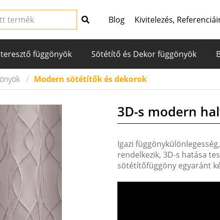
Blog
Kivitelezés, Referenciái
teresztő függönyök
Sötétítő és Dekor függönyök
gönyök
Modern sötétítők és dekorok
3D-s modern hal
Igazi függönykülönlegesség,
rendelkezik, 3D-s hatása te
sötétítőfüggöny egyaránt ké