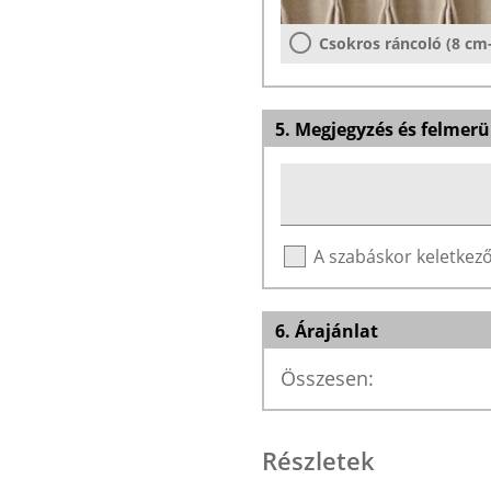
Csokros ráncoló (8 cm
5. Megjegyzés és felmerü
A szabáskor keletke
6. Árajánlat
Összesen:
Részletek