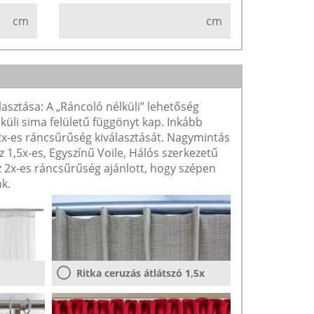
cm
cm
lasztása: A „Ráncoló nélküli” lehetőség
lküli sima felületű függönyt kap. Inkább
 2x-es ráncsűrűség kiválasztását. Nagymintás
1,5x-es, Egyszínű Voile, Hálós szerkezetű
2x-es ráncsűrűség ajánlott, hogy szépen
k.
Ritka ceruzás átlátszó 1,5x