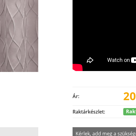
20
Ár:
Rak
Raktárkészlet:
Kérlek, add meg a szükség