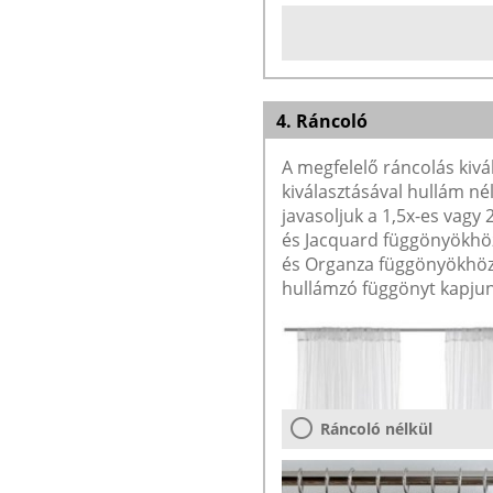
4. Ráncoló
A megfelelő ráncolás kivá
kiválasztásával hullám né
javasoljuk a 1,5x-es vagy
és Jacquard függönyökhöz 
és Organza függönyökhöz 
hullámzó függönyt kapjun
Ráncoló nélkül