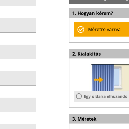
1. Hogyan kérem?
Méretre varrva
2. Kialakítás
Egy oldalra elhúzandó
3. Méretek