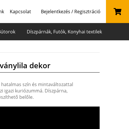
nk
Kapcsolat
Bejelentkezés / Regisztráció
Bútorok
Díszpárnák, Futók, Konyhai textilek
ványlila dekor
 hatalmas szín és mintaváltozattal
szi igazi kuriózummá. Díszpárna,
szíthető belőle.