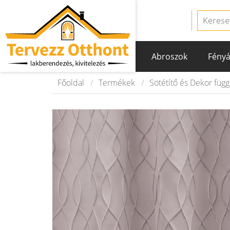
Abroszok
Fényá
Főoldal
Termékek
Sötétítő és Dekor füg