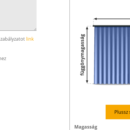
szabályzatot
link
hez
Plussz 
Magasság