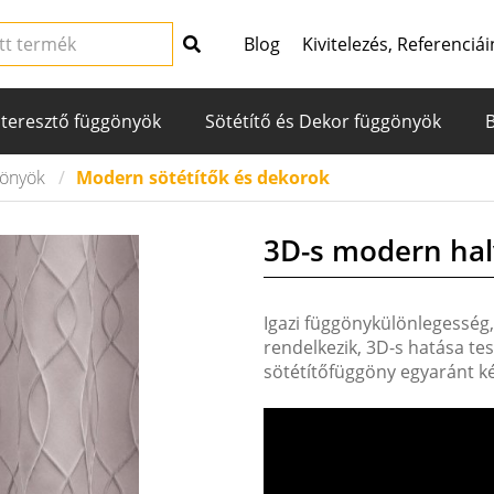
Blog
Kivitelezés, Referenciái
teresztő függönyök
Sötétítő és Dekor függönyök
gönyök
Modern sötétítők és dekorok
3D-s modern hal
Igazi függönykülönlegesség,
rendelkezik, 3D-s hatása te
sötétítőfüggöny egyaránt ké