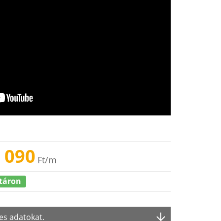
 090
Ft
/m
táron
es adatokat.