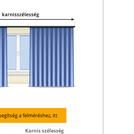
segítség a felméréshez, itt
Karnis szélesség