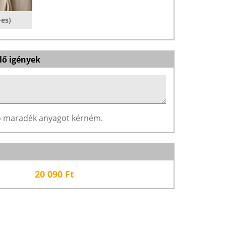
-es)
lő igények
ző maradék anyagot kérném.
20 090
Ft