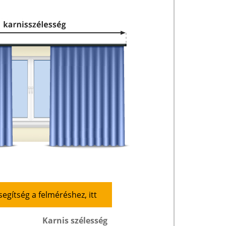
segítség a felméréshez, itt
Karnis szélesség