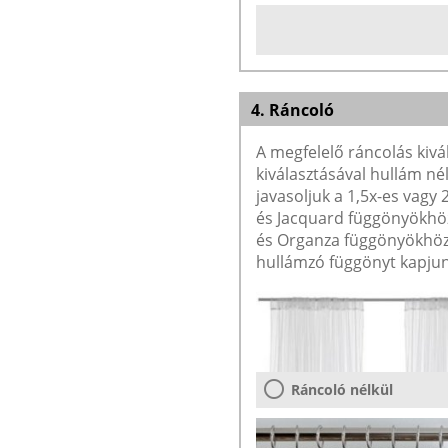
4. Ráncoló
A megfelelő ráncolás kivá
kiválasztásával hullám né
javasoljuk a 1,5x-es vagy
és Jacquard függönyökhöz 
és Organza függönyökhöz 
hullámzó függönyt kapjun
Ráncoló nélkül