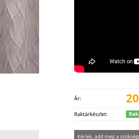
20
Ár:
Rak
Raktárkészlet:
Kérlek, add meg a szükség