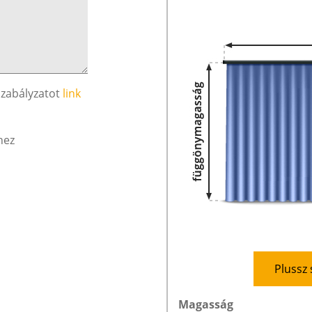
szabályzatot
link
hez
Plussz 
Magasság