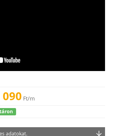
 090
Ft
/m
táron
es adatokat.