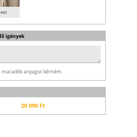
-es)
lő igények
ző maradék anyagot kérném.
20 090
Ft