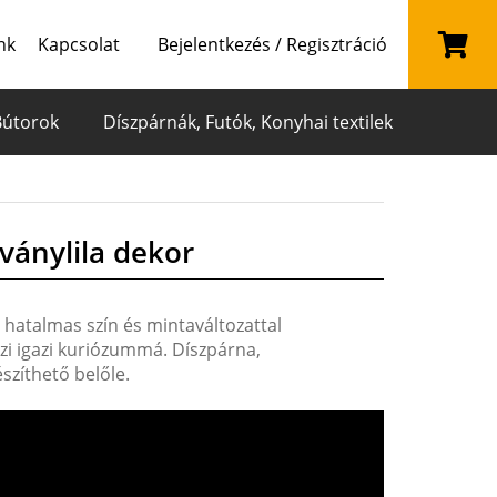
nk
Kapcsolat
Bejelentkezés / Regisztráció
Bútorok
Díszpárnák, Futók, Konyhai textilek
ványlila dekor
 hatalmas szín és mintaváltozattal
szi igazi kuriózummá. Díszpárna,
szíthető belőle.