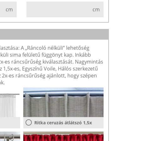
cm
cm
lasztása: A „Ráncoló nélküli” lehetőség
lküli sima felületű függönyt kap. Inkább
 2x-es ráncsűrűség kiválasztását. Nagymintás
1,5x-es, Egyszínű Voile, Hálós szerkezetű
2x-es ráncsűrűség ajánlott, hogy szépen
k.
Ritka ceruzás átlátszó 1,5x