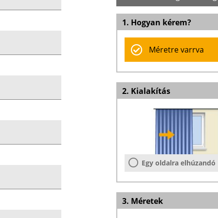
1. Hogyan kérem?
Méretre varrva
2. Kialakítás
Egy oldalra elhúzandó
3. Méretek