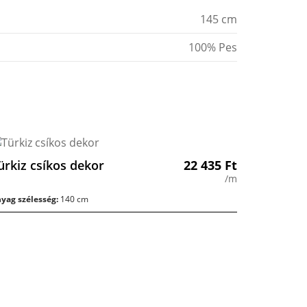
145 cm
100% Pes
ürkiz csíkos dekor
22 435
Ft
/m
yag szélesség:
140 cm