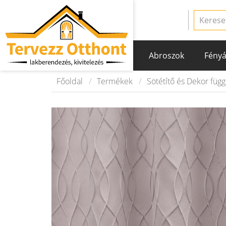
Abroszok
Fényá
Főoldal
Termékek
Sötétítő és Dekor füg