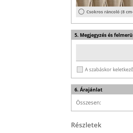
Csokros ráncoló (8 cm
5. Megjegyzés és felmerü
A szabáskor keletke
6. Árajánlat
Összesen:
Részletek