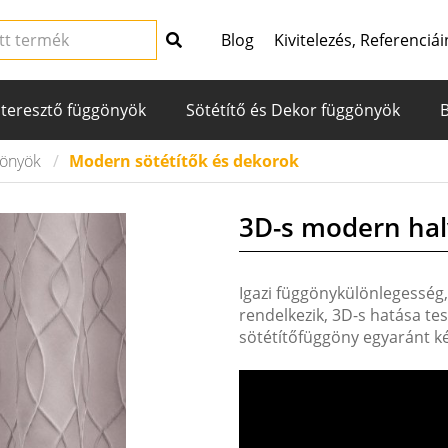
Blog
Kivitelezés, Referenciái
teresztő függönyök
Sötétítő és Dekor függönyök
gönyök
Modern sötétítők és dekorok
3D-s modern hal
Igazi függönykülönlegesség,
rendelkezik, 3D-s hatása te
sötétítőfüggöny egyaránt ké