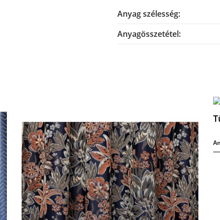
Anyag szélesség:
Anyagösszetétel:
T
An