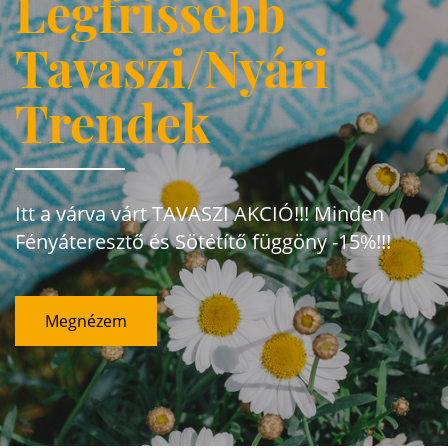
Legfrissebb
Tavaszi/Nyári
Trendek
Itt a várva várt TAVASZI AKCIÓ!!! Minden
Fényáteresztő és Sötétítő függöny -15%!!!
Megnézem