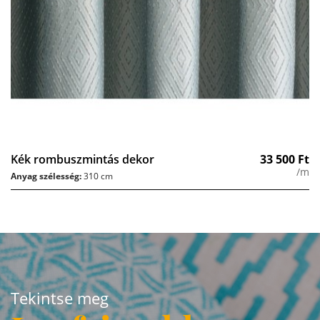
Kék rombuszmintás dekor
33 500
Ft
/m
Anyag szélesség:
310 cm
Tekintse meg