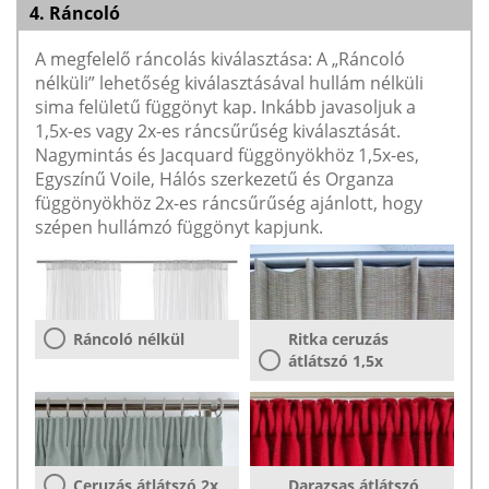
4. Ráncoló
A megfelelő ráncolás kiválasztása: A „Ráncoló
nélküli” lehetőség kiválasztásával hullám nélküli
sima felületű függönyt kap. Inkább javasoljuk a
1,5x-es vagy 2x-es ráncsűrűség kiválasztását.
Nagymintás és Jacquard függönyökhöz 1,5x-es,
Egyszínű Voile, Hálós szerkezetű és Organza
függönyökhöz 2x-es ráncsűrűség ajánlott, hogy
szépen hullámzó függönyt kapjunk.
Ráncoló nélkül
Ritka ceruzás
átlátszó 1,5x
Ceruzás átlátszó 2x
Darazsas átlátszó