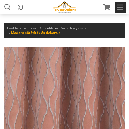
Főoldal
Termékek
Sötétítő és Dekor függönyök
Modern sötétítők és dekorok