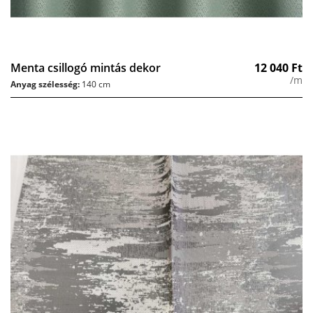
Menta csillogó mintás dekor
12 040
Ft
/m
Anyag szélesség:
140 cm