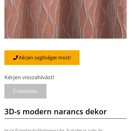
Kérjen segítséget most!
Kérjen visszahívást!
Érdeklődés
3D-s modern narancs dekor
Igazi függönykülönlegesség, hatalmas szín és