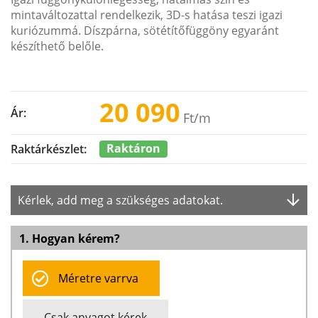
mintaváltozattal rendelkezik, 3D-s hatása teszi igazi
kuriózummá. Díszpárna, sötétítőfüggöny egyaránt
készíthető belőle.
20 090
Ár:
Ft
/m
Raktáron
Raktárkészlet:
Kérlek, add meg a szükséges adatokat.
1. Hogyan kérem?
Méretre varrva
Csak anyagot kérek