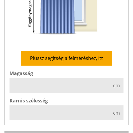
Plussz segítség a felméréshez, itt
Magasság
cm
Karnis szélesség
cm