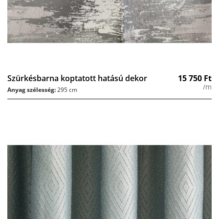
Szürkésbarna koptatott hatású dekor
15 750
Ft
/m
Anyag szélesség:
295 cm