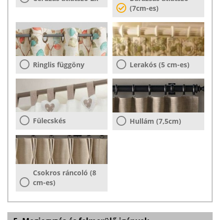
(7cm-es)
Ringlis függöny
Lerakós (5 cm-es)
Fülecskés
Hullám (7,5cm)
Csokros ráncoló (8
cm-es)