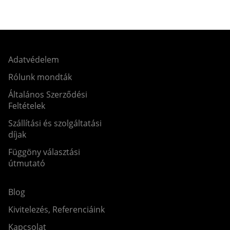
Adatvédelem
Rólunk mondták
Általános Szerződési
Feltételek
Szállítási és szolgáltatási
díjak
Függöny választási
útmutató
Blog
Kivitelezés, Referenciáink
Kapcsolat