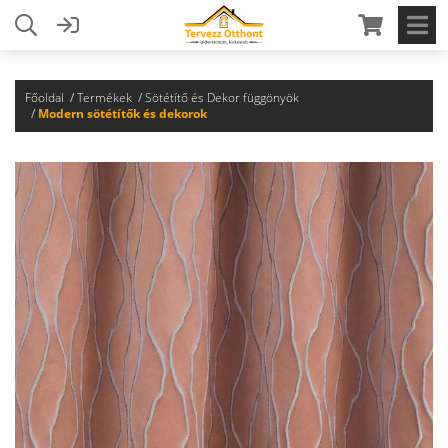
Főoldal
Termékek
Sötétítő és Dekor függönyök
Modern sötétítők és dekorok