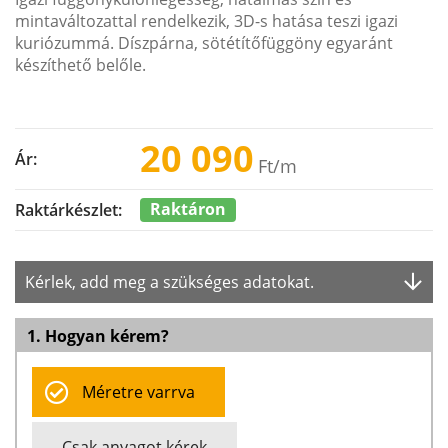
mintaváltozattal rendelkezik, 3D-s hatása teszi igazi
kuriózummá. Díszpárna, sötétítőfüggöny egyaránt
készíthető belőle.
20 090
Ár:
Ft
/m
Raktáron
Raktárkészlet:
Kérlek, add meg a szükséges adatokat.
1. Hogyan kérem?
Méretre varrva
Csak anyagot kérek