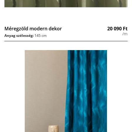
Méregzöld modern dekor
20 090
Ft
/m
Anyag szélesség:
145 cm