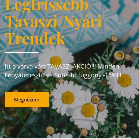
Legfrissebb
Tavaszi/Nyári
Trendek
Itt a várva várt TAVASZI AKCIÓ!!! Minden
Fényáteresztő és Sötétítő függöny -15%!!!
Megnézem