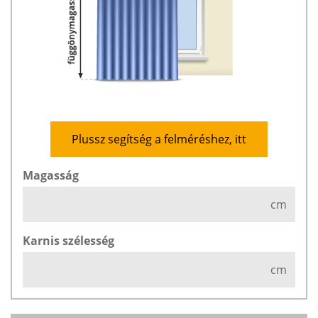
Plussz segítség a felméréshez, itt
Magasság
cm
Karnis szélesség
cm