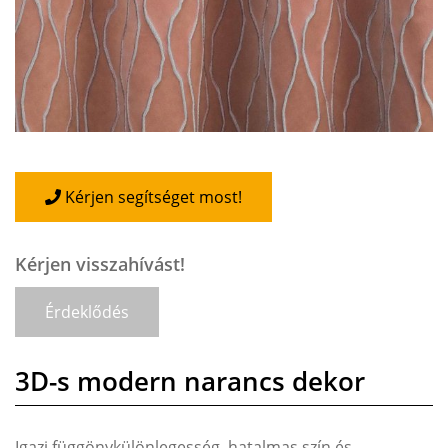
Kérjen segítséget most!
Kérjen visszahívást!
Érdeklődés
3D-s modern narancs dekor
Igazi függönykülönlegesség, hatalmas szín és