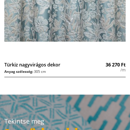
Türkiz nagyvirágos dekor
36 270
Ft
/m
Anyag szélesség:
305 cm
Tekintse meg