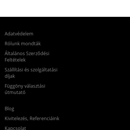
Adatvédelem
Rólunk mondták
Általános Szerződési
Feltételek
Szállítási és szolgáltatási
díjak
Függöny választási
útmutató
Blog
Kivitelezés, Referenciáink
Kapcsolat