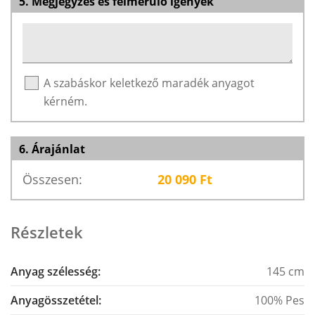
5. Megjegyzés és felmerülő igények
A szabáskor keletkező maradék anyagot
kérném.
6. Árajánlat
Összesen:
20 090
Ft
Részletek
Anyag szélesség:
145 cm
Anyagösszetétel:
100% Pes