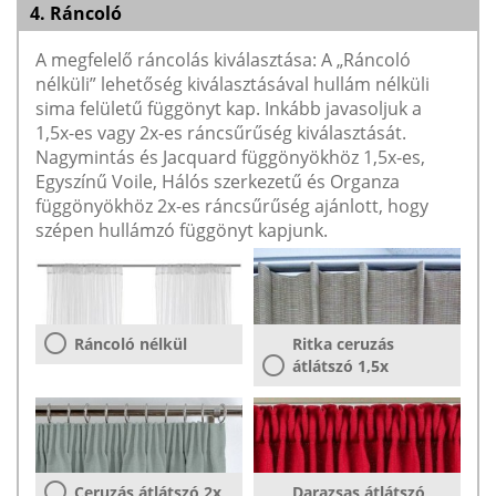
4. Ráncoló
A megfelelő ráncolás kiválasztása: A „Ráncoló
nélküli” lehetőség kiválasztásával hullám nélküli
sima felületű függönyt kap. Inkább javasoljuk a
1,5x-es vagy 2x-es ráncsűrűség kiválasztását.
Nagymintás és Jacquard függönyökhöz 1,5x-es,
Egyszínű Voile, Hálós szerkezetű és Organza
függönyökhöz 2x-es ráncsűrűség ajánlott, hogy
szépen hullámzó függönyt kapjunk.
Ráncoló nélkül
Ritka ceruzás
átlátszó 1,5x
Ceruzás átlátszó 2x
Darazsas átlátszó