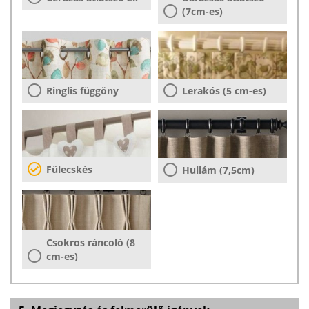
(7cm-es)
Ringlis függöny
Lerakós (5 cm-es)
Fülecskés
Hullám (7,5cm)
Csokros ráncoló (8
cm-es)