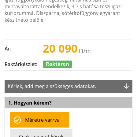
mintaváltozattal rendelkezik, 3D-s hatása teszi igazi
kuriózummá. Díszpárna, sötétítőfüggöny egyaránt
készíthető belőle.
20 090
Ár:
Ft
/m
Raktáron
Raktárkészlet:
Kérlek, add meg a szükséges adatokat.
1. Hogyan kérem?
Méretre varrva
Csak anyagot kérek