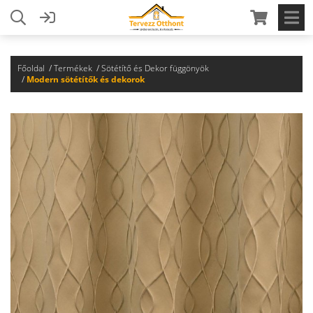
Főoldal
Termékek
Sötétítő és Dekor függönyök
Modern sötétítők és dekorok