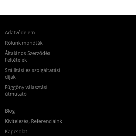
Adatvédelem
Rólunk mondták
Általános Szerződési
Feltételek
Szállítási és szolgáltatási
díjak
Függöny választási
útmutató
Blog
Kivitelezés, Referenciáink
Kapcsolat