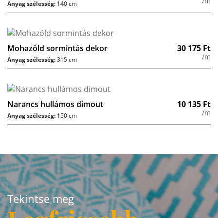
/m
Anyag szélesség:
140 cm
Mohazöld sormintás dekor
30 175
Ft
/m
Anyag szélesség:
315 cm
Narancs hullámos dimout
10 135
Ft
/m
Anyag szélesség:
150 cm
Tekintse meg