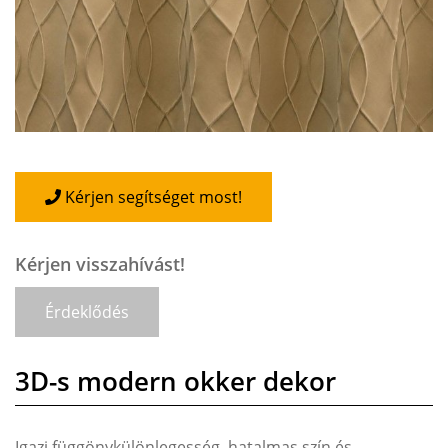
Kérjen segítséget most!
Kérjen visszahívást!
Érdeklődés
3D-s modern okker dekor
Igazi függönykülönlegesség, hatalmas szín és