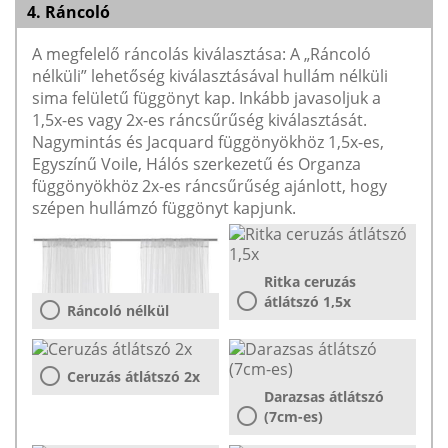
4. Ráncoló
A megfelelő ráncolás kiválasztása: A „Ráncoló
nélküli” lehetőség kiválasztásával hullám nélküli
sima felületű függönyt kap. Inkább javasoljuk a
1,5x-es vagy 2x-es ráncsűrűség kiválasztását.
Nagymintás és Jacquard függönyökhöz 1,5x-es,
Egyszínű Voile, Hálós szerkezetű és Organza
függönyökhöz 2x-es ráncsűrűség ajánlott, hogy
szépen hullámzó függönyt kapjunk.
Ritka ceruzás
átlátszó 1,5x
Ráncoló nélkül
Ceruzás átlátszó 2x
Darazsas átlátszó
(7cm-es)