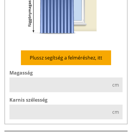
Plussz segítség a felméréshez, itt
Magasság
cm
Karnis szélesség
cm