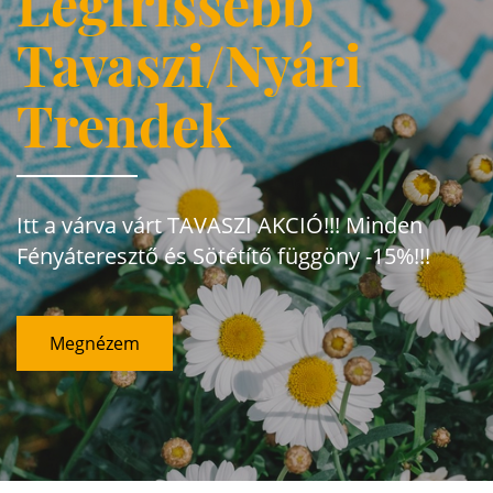
Legfrissebb
Tavaszi/Nyári
Trendek
Itt a várva várt TAVASZI AKCIÓ!!! Minden
Fényáteresztő és Sötétítő függöny -15%!!!
Megnézem