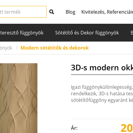
Blog
Kivitelezés, Referenciái
teresztő függönyök
Sötétítő és Dekor függönyök
gönyök
Modern sötétítők és dekorok
3D-s modern ok
Igazi függönykülönlegesség,
rendelkezik, 3D-s hatása te
sötétítőfüggöny egyaránt ké
20
Ár: