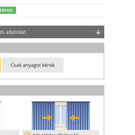
táron
es adatokat.
Csak anyagot kérek