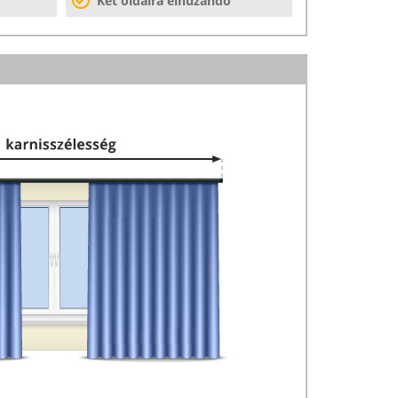
Két oldalra elhúzandó