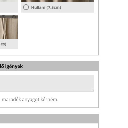
Hullám (7,5cm)
-es)
lő igények
ző maradék anyagot kérném.