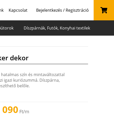
nk
Kapcsolat
Bejelentkezés / Regisztráció
Bútorok
Díszpárnák, Futók, Konyhai textilek
ker dekor
 hatalmas szín és mintaváltozattal
szi igazi kuriózummá. Díszpárna,
szíthető belőle.
 090
Ft
/m