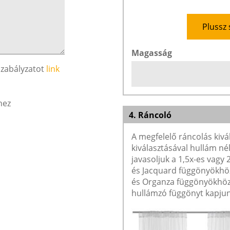
Plussz 
Magasság
szabályzatot
link
hez
4. Ráncoló
A megfelelő ráncolás kivá
kiválasztásával hullám né
javasoljuk a 1,5x-es vagy
és Jacquard függönyökhöz 
és Organza függönyökhöz 
hullámzó függönyt kapjun