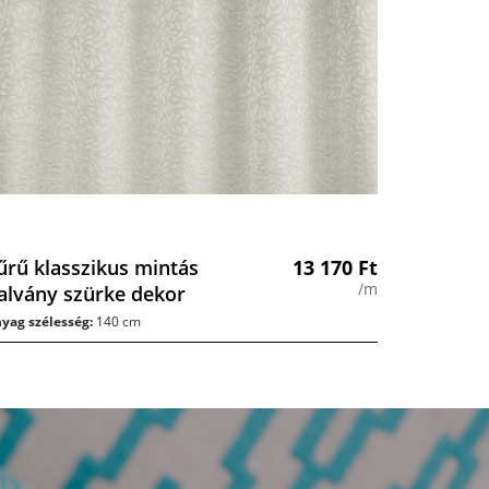
űrű klasszikus mintás
13 170
Ft
/m
alvány szürke dekor
yag szélesség:
140 cm