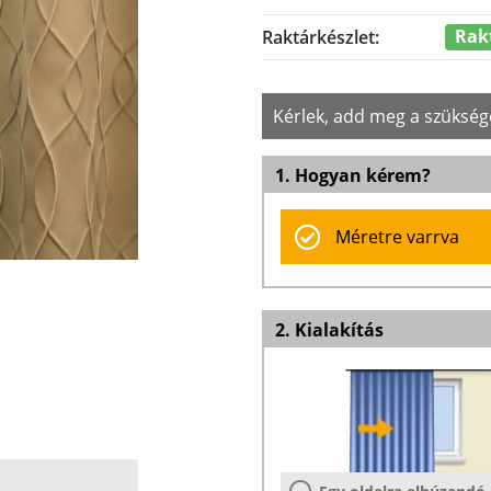
Rak
Raktárkészlet:
Kérlek, add meg a szükség
1. Hogyan kérem?
Méretre varrva
2. Kialakítás