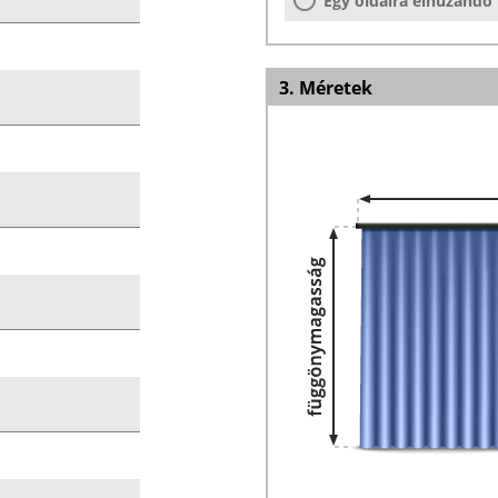
Egy oldalra elhúzandó
3. Méretek