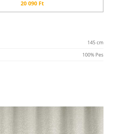
20 090
Ft
145 cm
100% Pes