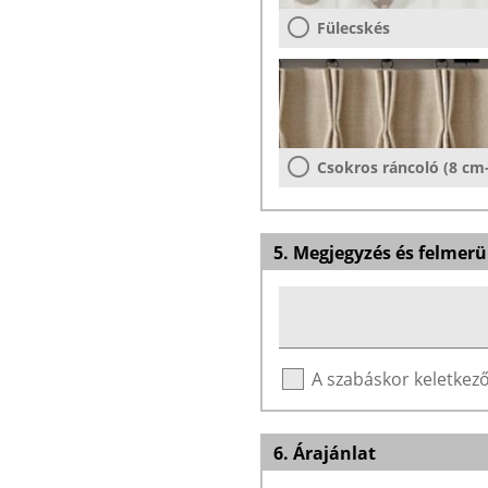
Fülecskés
Csokros ráncoló (8 cm
5. Megjegyzés és felmerü
A szabáskor keletke
6. Árajánlat