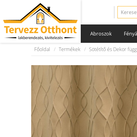
Abroszok
Fényá
Főoldal
Termékek
Sötétítő és Dekor füg