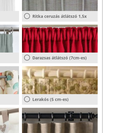
Ritka ceruzás átlátszó 1,5x
Darazsas átlátszó (7cm-es)
Lerakós (5 cm-es)