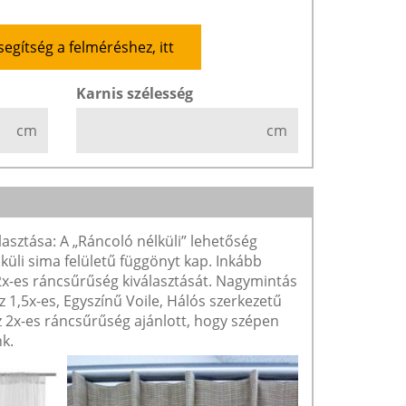
segítség a felméréshez, itt
Karnis szélesség
cm
cm
lasztása: A „Ráncoló nélküli” lehetőség
lküli sima felületű függönyt kap. Inkább
 2x-es ráncsűrűség kiválasztását. Nagymintás
1,5x-es, Egyszínű Voile, Hálós szerkezetű
2x-es ráncsűrűség ajánlott, hogy szépen
k.