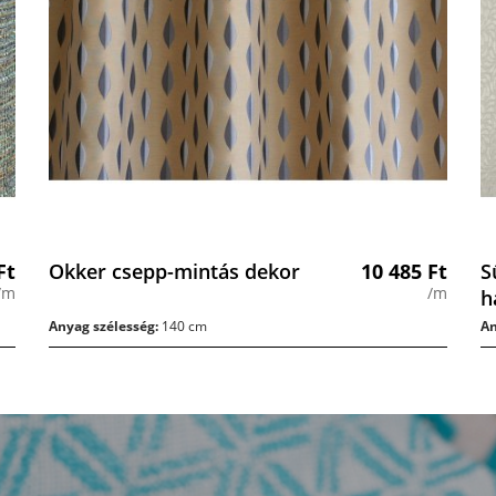
Ft
Okker csepp-mintás dekor
10 485
Ft
S
/m
/m
h
Anyag szélesség:
140 cm
An