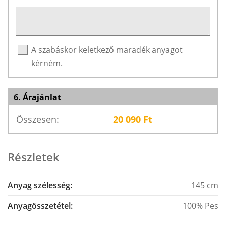
A szabáskor keletkező maradék anyagot
kérném.
6. Árajánlat
Összesen:
20 090
Ft
Részletek
Anyag szélesség:
145 cm
Anyagösszetétel:
100% Pes