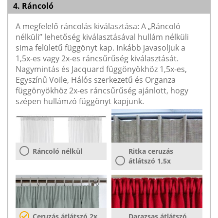
4. Ráncoló
A megfelelő ráncolás kiválasztása: A „Ráncoló
nélküli” lehetőség kiválasztásával hullám nélküli
sima felületű függönyt kap. Inkább javasoljuk a
1,5x-es vagy 2x-es ráncsűrűség kiválasztását.
Nagymintás és Jacquard függönyökhöz 1,5x-es,
Egyszínű Voile, Hálós szerkezetű és Organza
függönyökhöz 2x-es ráncsűrűség ajánlott, hogy
szépen hullámzó függönyt kapjunk.
Ráncoló nélkül
Ritka ceruzás
átlátszó 1,5x
Ceruzás átlátszó 2x
Darazsas átlátszó