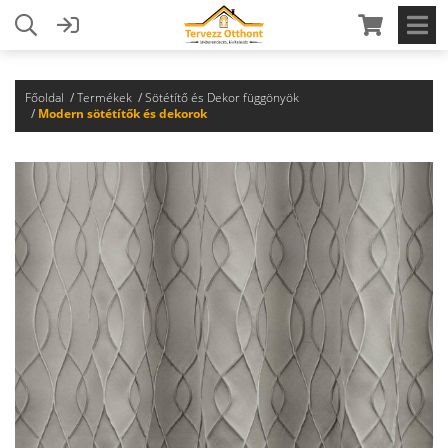
Főoldal
Termékek
Sötétítő és Dekor függönyök
Modern sötétítők és dekorok