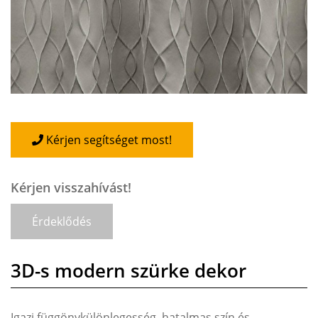
Kérjen segítséget most!
Kérjen visszahívást!
Érdeklődés
3D-s modern szürke dekor
Igazi függönykülönlegesség, hatalmas szín és