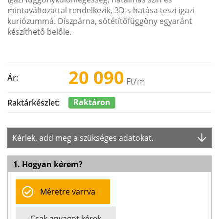
mintaváltozattal rendelkezik, 3D-s hatása teszi igazi
kuriózummá. Díszpárna, sötétítőfüggöny egyaránt
készíthető belőle.
20 090
Ár:
Ft
/m
Raktáron
Raktárkészlet:
Kérlek, add meg a szükséges adatokat.
1. Hogyan kérem?
Méretre varrva
Csak anyagot kérek