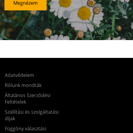
Megnézem
Adatvédelem
Rólunk mondták
Általános Szerződési
Feltételek
Szállítási és szolgáltatási
díjak
Függöny választási