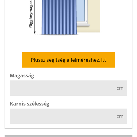
Plussz segítség a felméréshez, itt
Magasság
cm
Karnis szélesség
cm