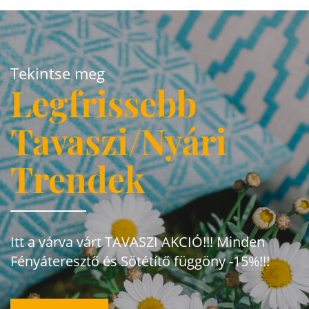
Tekintse meg
Legfrissebb
Tavaszi/Nyári
Trendek
Itt a várva várt TAVASZI AKCIÓ!!! Minden
Fényáteresztő és Sötétítő függöny -15%!!!