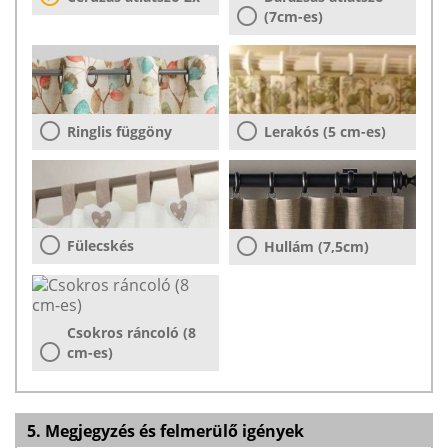
(7cm-es)
Ringlis függöny
Lerakós (5 cm-es)
Fülecskés
Hullám (7,5cm)
Csokros ráncoló (8
cm-es)
5. Megjegyzés és felmerülő igények