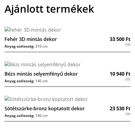
Ajánlott termékek
Fehér 3D mintás dekor
33 500
Ft
/m
Anyag szélesség:
310 cm
Bézs mintás selyemfényű dekor
10 940
Ft
/m
Anyag szélesség:
140 cm
Sötétszürke-bronz koptatott dekor
23 530
Ft
/m
Anyag szélesség:
140 cm