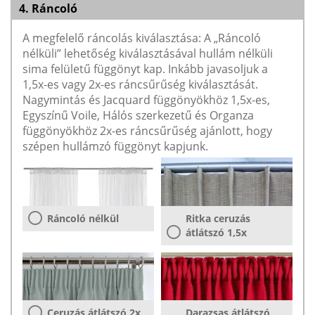
4. Ráncoló
A megfelelő ráncolás kiválasztása: A „Ráncoló
nélküli” lehetőség kiválasztásával hullám nélküli
sima felületű függönyt kap. Inkább javasoljuk a
1,5x-es vagy 2x-es ráncsűrűség kiválasztását.
Nagymintás és Jacquard függönyökhöz 1,5x-es,
Egyszínű Voile, Hálós szerkezetű és Organza
függönyökhöz 2x-es ráncsűrűség ajánlott, hogy
szépen hullámzó függönyt kapjunk.
Ráncoló nélkül
Ritka ceruzás
átlátszó 1,5x
Ceruzás átlátszó 2x
Darazsas átlátszó