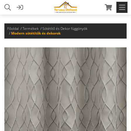
Főoldal
Termékek
Sötétítő és Dekor függönyök
Modern sötétítők és dekorok