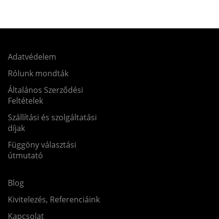
Adatvédelem
Rólunk mondták
Általános Szerződési
Feltételek
Szállítási és szolgáltatási
díjak
Függöny választási
útmutató
Blog
Kivitelezés, Referenciáink
Kapcsolat