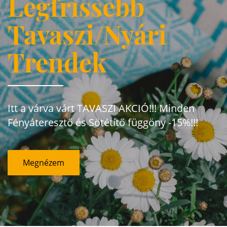
Legfrissebb
Tavaszi/Nyári
Trendek
Itt a várva várt TAVASZI AKCIÓ!!! Minden
Fényáteresztő és Sötétítő függöny -15%!!!
Megnézem