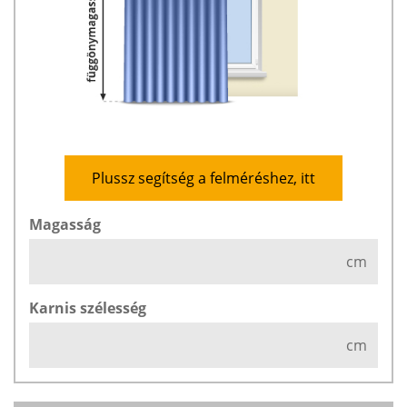
Plussz segítség a felméréshez, itt
Magasság
cm
Karnis szélesség
cm