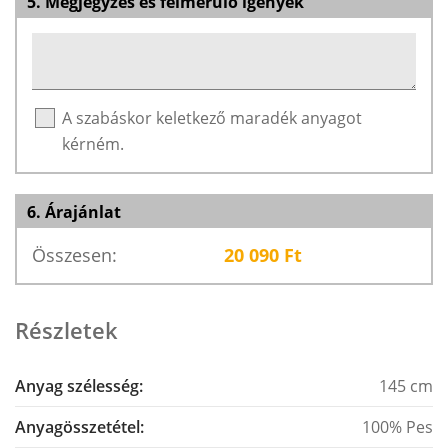
5. Megjegyzés és felmerülő igények
A szabáskor keletkező maradék anyagot
kérném.
6. Árajánlat
Összesen:
20 090
Ft
Részletek
Anyag szélesség:
145 cm
Anyagösszetétel:
100% Pes