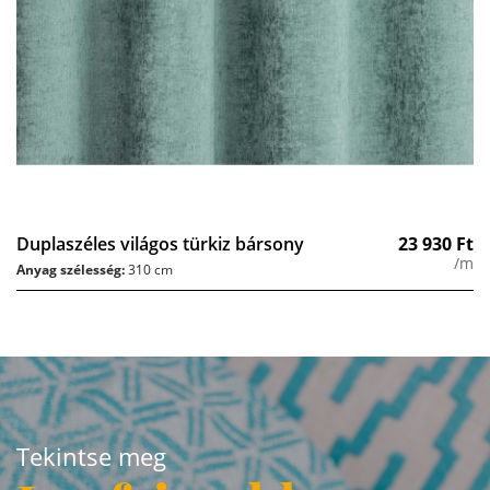
Duplaszéles világos türkiz bársony
23 930
Ft
/m
Anyag szélesség:
310 cm
Tekintse meg