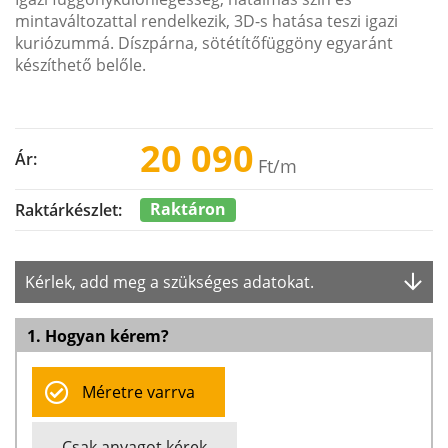
mintaváltozattal rendelkezik, 3D-s hatása teszi igazi
kuriózummá. Díszpárna, sötétítőfüggöny egyaránt
készíthető belőle.
20 090
Ár:
Ft
/m
Raktáron
Raktárkészlet:
Kérlek, add meg a szükséges adatokat.
1. Hogyan kérem?
Méretre varrva
Csak anyagot kérek