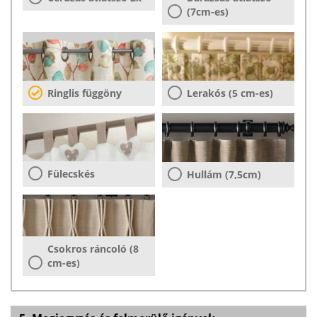
(7cm-es)
Ringlis függöny
Lerakós (5 cm-es)
Fülecskés
Hullám (7,5cm)
Csokros ráncoló (8
cm-es)