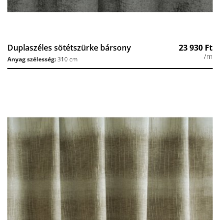
Duplaszéles sötétszürke bársony
23 930
Ft
/m
Anyag szélesség:
310 cm