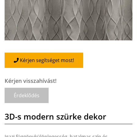
Kérjen segítséget most!
Kérjen visszahívást!
Érdeklődés
3D-s modern szürke dekor
Igazi függönykülönlegesség, hatalmas szín és