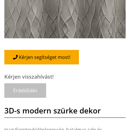
Kérjen segítséget most!
Kérjen visszahívást!
Érdeklődés
3D-s modern szürke dekor
Igazi függönykülönlegesség, hatalmas szín és