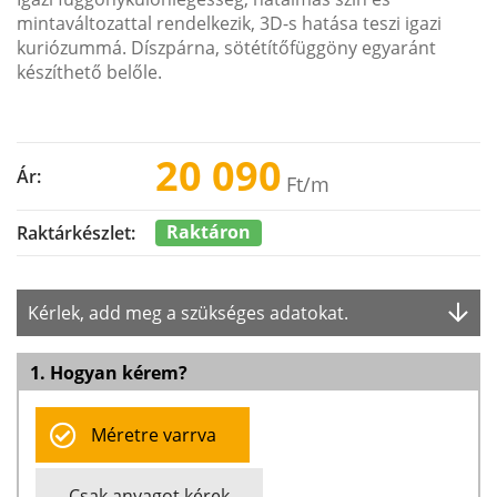
mintaváltozattal rendelkezik, 3D-s hatása teszi igazi
kuriózummá. Díszpárna, sötétítőfüggöny egyaránt
készíthető belőle.
20 090
Ár:
Ft
/m
Raktáron
Raktárkészlet:
Kérlek, add meg a szükséges adatokat.
1. Hogyan kérem?
Méretre varrva
Csak anyagot kérek