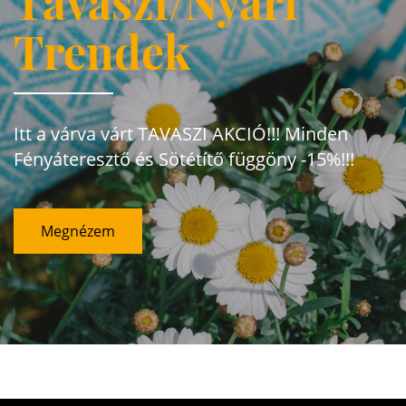
Tavaszi/Nyári
Trendek
Itt a várva várt TAVASZI AKCIÓ!!! Minden
Fényáteresztő és Sötétítő függöny -15%!!!
Megnézem