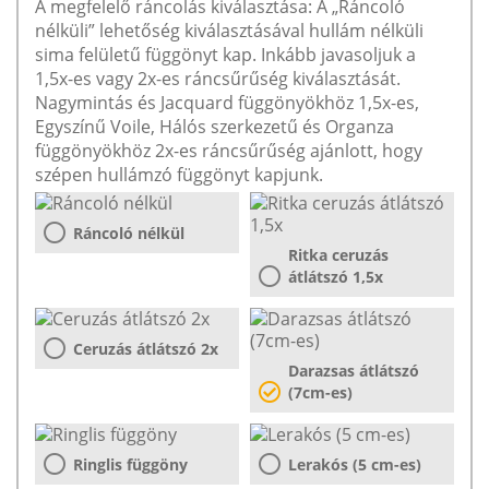
A megfelelő ráncolás kiválasztása: A „Ráncoló
nélküli” lehetőség kiválasztásával hullám nélküli
sima felületű függönyt kap. Inkább javasoljuk a
1,5x-es vagy 2x-es ráncsűrűség kiválasztását.
Nagymintás és Jacquard függönyökhöz 1,5x-es,
Egyszínű Voile, Hálós szerkezetű és Organza
függönyökhöz 2x-es ráncsűrűség ajánlott, hogy
szépen hullámzó függönyt kapjunk.
Ráncoló nélkül
Ritka ceruzás
átlátszó 1,5x
Ceruzás átlátszó 2x
Darazsas átlátszó
(7cm-es)
Ringlis függöny
Lerakós (5 cm-es)