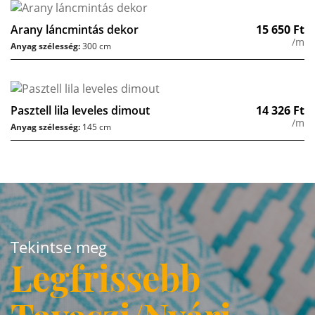
Arany láncmintás dekor
15 650
Ft
/m
Anyag szélesség:
300 cm
Pasztell lila leveles dimout
14 326
Ft
/m
Anyag szélesség:
145 cm
Tekintse meg
Legfrissebb