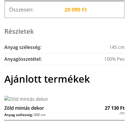
Összesen:
20 090
Ft
Részletek
Anyag szélesség:
145 cm
Anyagösszetétel:
100% Pes
Ajánlott termékek
Zöld mintás dekor
27 130
Ft
/m
Anyag szélesség:
300 cm