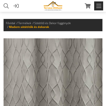
Főoldal
Termékek
Sötétítő és Dekor függönyök
Modern sötétítők és dekorok