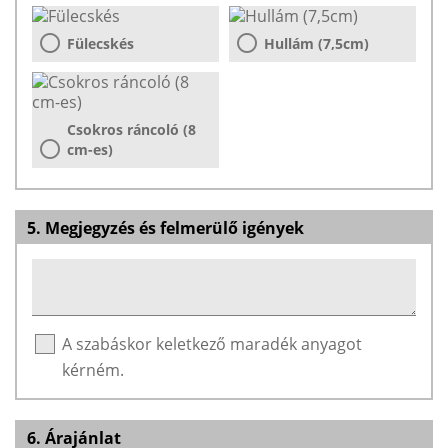
Fülecskés
Hullám (7,5cm)
Csokros ráncoló (8
cm-es)
5. Megjegyzés és felmerülő igények
A szabáskor keletkező maradék anyagot
kérném.
6. Árajánlat