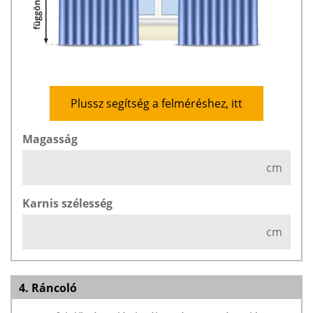
Plussz segítség a felméréshez, itt
Magasság
cm
Karnis szélesség
cm
4. Ráncoló