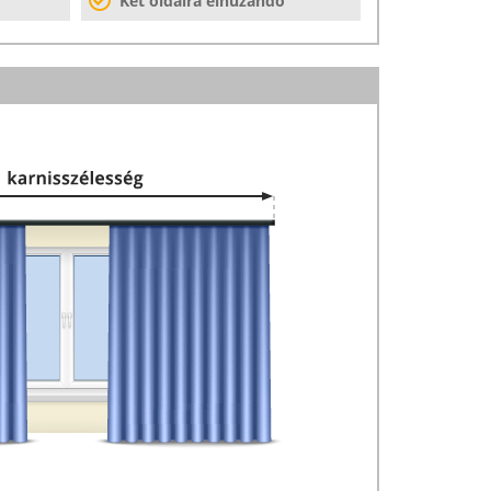
Két oldalra elhúzandó