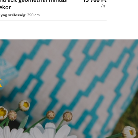
/m
ekor
yag szélesség:
290 cm
k