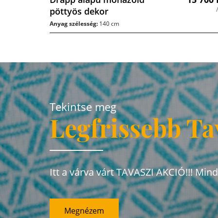
pöttyös dekor
Anyag szélesség:
140 cm
Tekintse meg
Legfrissebb Ta
Itt a várva várt TAVASZI AKCIÓ!!! Min
Megnézem