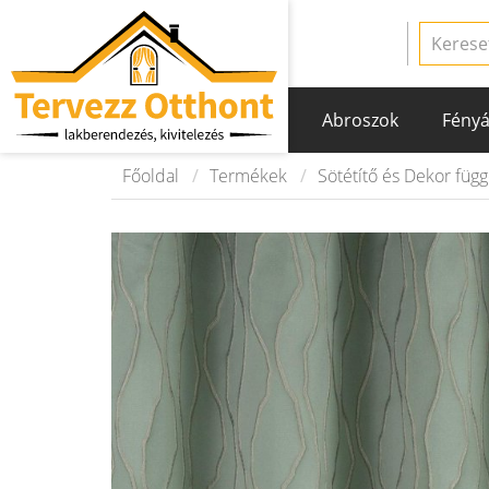
Abroszok
Fényá
Főoldal
Termékek
Sötétítő és Dekor füg