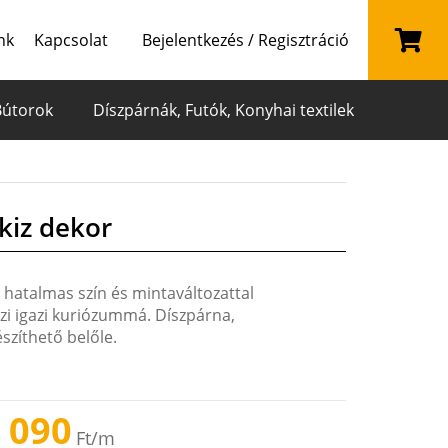
nk
Kapcsolat
Bejelentkezés / Regisztráció
Bútorok
Díszpárnák, Futók, Konyhai textilek
kiz dekor
 hatalmas szín és mintaváltozattal
szi igazi kuriózummá. Díszpárna,
szíthető belőle.
 090
Ft
/m