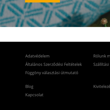
Adatvédelem
Rólunk 
Általános Szerződési Feltételek
Szállítási
Függöny választási útmutató
Blog
Kivitelez
Kapcsolat