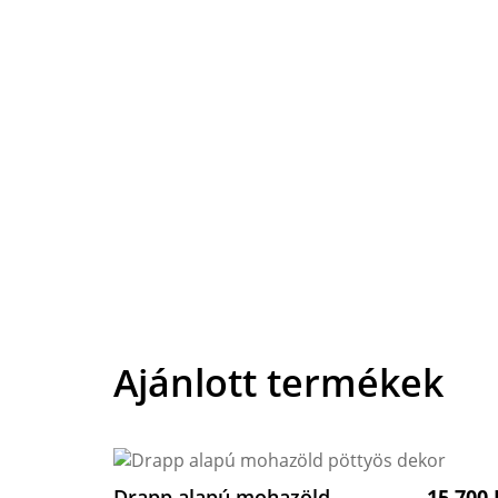
Ajánlott termékek
Drapp alapú mohazöld
15 700