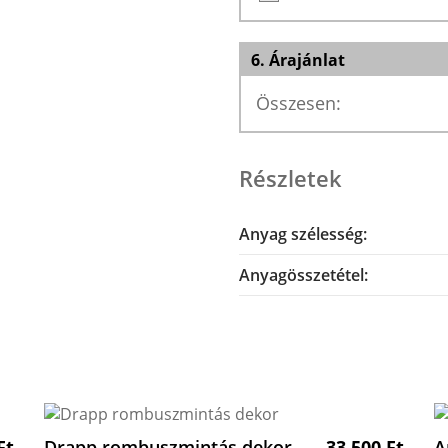
6. Árajánlat
Összesen:
Részletek
Anyag szélesség:
Anyagösszetétel:
Ft
Drapp rombuszmintás dekor
33 500
Ft
A