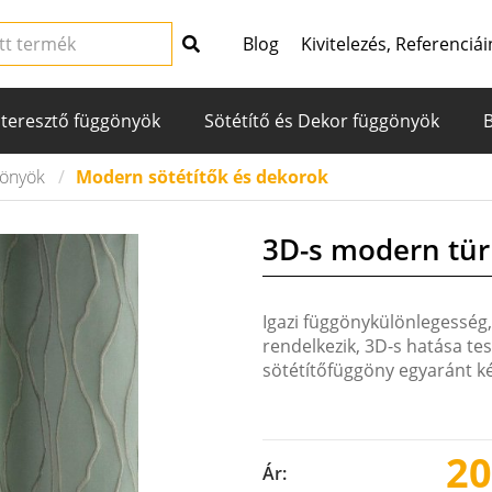
Blog
Kivitelezés, Referenciái
teresztő függönyök
Sötétítő és Dekor függönyök
gönyök
Modern sötétítők és dekorok
3D-s modern tür
Igazi függönykülönlegesség,
rendelkezik, 3D-s hatása te
sötétítőfüggöny egyaránt ké
20
Ár: