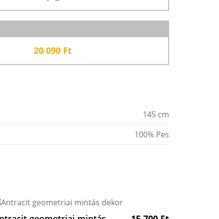
20 090
Ft
145 cm
100% Pes
ntracit geometriai mintás
15 700
Ft