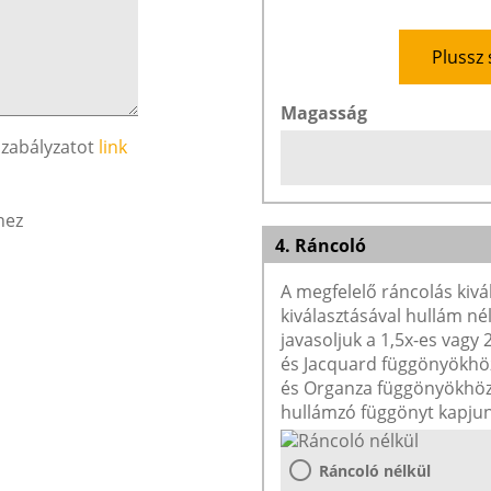
Plussz 
Magasság
szabályzatot
link
hez
4. Ráncoló
A megfelelő ráncolás kivá
kiválasztásával hullám né
javasoljuk a 1,5x-es vagy
és Jacquard függönyökhöz 
és Organza függönyökhöz 
hullámzó függönyt kapjun
Ráncoló nélkül