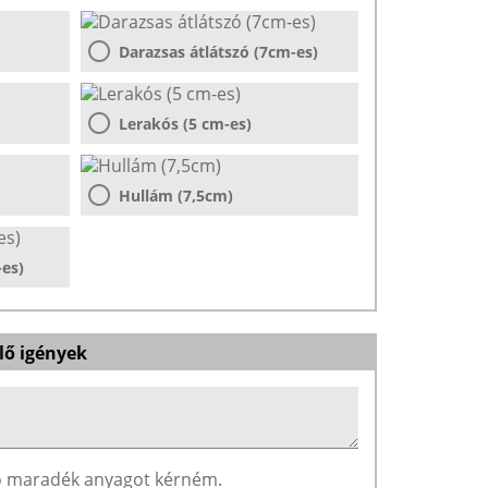
Darazsas átlátszó (7cm-es)
Lerakós (5 cm-es)
Hullám (7,5cm)
-es)
lő igények
ző maradék anyagot kérném.