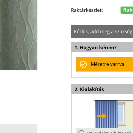
Rak
Raktárkészlet:
Kérlek, add meg a szükség
1. Hogyan kérem?
Méretre varrva
2. Kialakítás