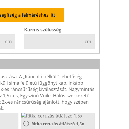
segítség a felméréshez, itt
Karnis szélesség
cm
cm
lasztása: A „Ráncoló nélküli” lehetőség
lküli sima felületű függönyt kap. Inkább
 2x-es ráncsűrűség kiválasztását. Nagymintás
1,5x-es, Egyszínű Voile, Hálós szerkezetű
2x-es ráncsűrűség ajánlott, hogy szépen
k.
Ritka ceruzás átlátszó 1,5x