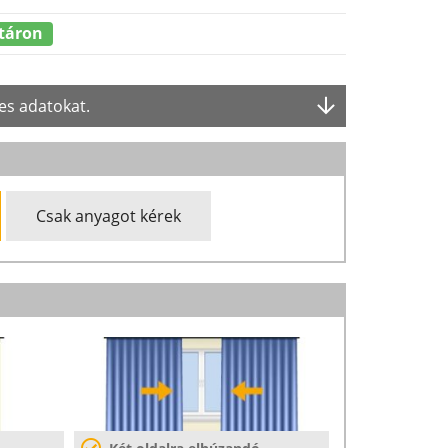
táron
es adatokat.
Csak anyagot kérek