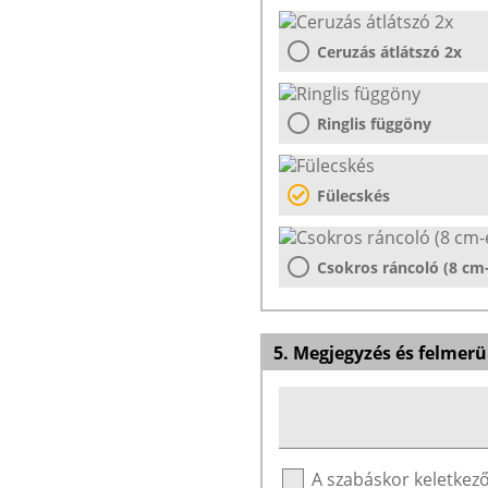
Ceruzás átlátszó 2x
Ringlis függöny
Fülecskés
Csokros ráncoló (8 cm
5. Megjegyzés és felmerü
A szabáskor keletke