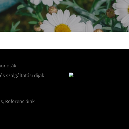
mondták
 és szolgáltatási díjak
és, Referenciáink