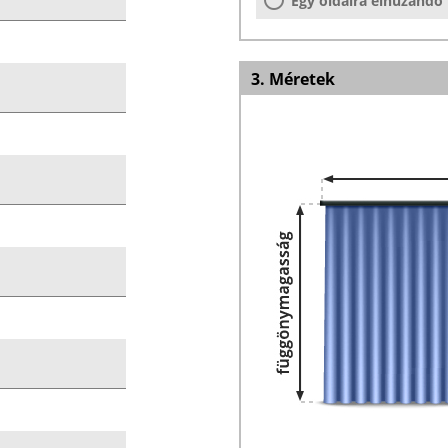
Egy oldalra elhúzandó
3. Méretek