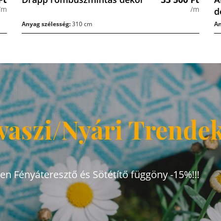
/m
/m
d
Anyag szélesség:
310 cm
An
vaszi/Nyári Trende
den Fényáteresztő és Sötétítő függöny -15%!!!