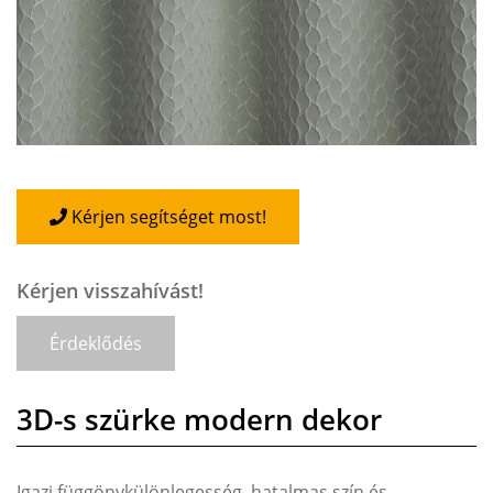
Kérjen segítséget most!
Kérjen visszahívást!
Érdeklődés
3D-s szürke modern dekor
Igazi függönykülönlegesség, hatalmas szín és