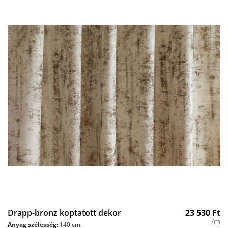
Drapp-bronz koptatott dekor
23 530
Ft
/m
Anyag szélesség:
140 cm