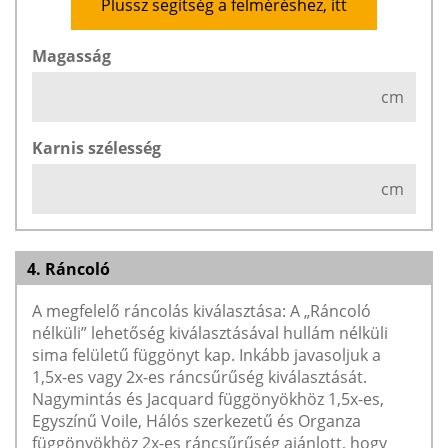
Plussz segítség a felméréshez, itt
Magasság
cm
Karnis szélesség
cm
4. Ráncoló
A megfelelő ráncolás kiválasztása: A „Ráncoló
nélküli” lehetőség kiválasztásával hullám nélküli
sima felületű függönyt kap. Inkább javasoljuk a
1,5x-es vagy 2x-es ráncsűrűség kiválasztását.
Nagymintás és Jacquard függönyökhöz 1,5x-es,
Egyszínű Voile, Hálós szerkezetű és Organza
függönyökhöz 2x-es ráncsűrűség ajánlott, hogy