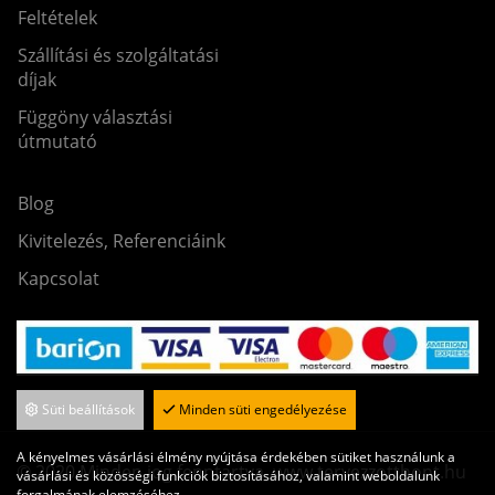
Feltételek
Szállítási és szolgáltatási
díjak
Függöny választási
útmutató
Blog
Kivitelezés, Referenciáink
Kapcsolat
Süti beállítások
Minden süti engedélyezése
A kényelmes vásárlási élmény nyújtása érdekében sütiket használunk a
© 2020 Minden jog fenntartva. www.tervezzotthont.hu
vásárlási és közösségi funkciók biztosításához, valamint weboldalunk
forgalmának elemzéséhez.