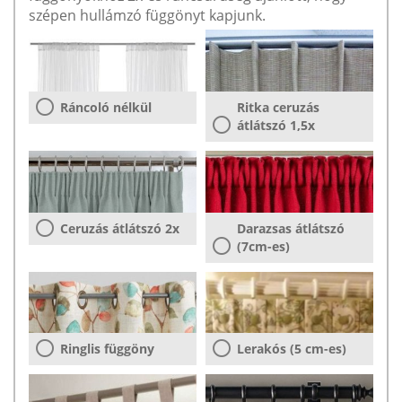
szépen hullámzó függönyt kapjunk.
Ráncoló nélkül
Ritka ceruzás
átlátszó 1,5x
Ceruzás átlátszó 2x
Darazsas átlátszó
(7cm-es)
Ringlis függöny
Lerakós (5 cm-es)