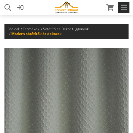
Főoldal
Termékek
Sötétítő és Dekor függönyök
Modern sötétítők és dekorok