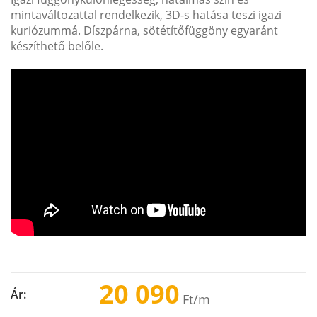
mintaváltozattal rendelkezik, 3D-s hatása teszi igazi
kuriózummá. Díszpárna, sötétítőfüggöny egyaránt
készíthető belőle.
20 090
Ár:
Ft
/m