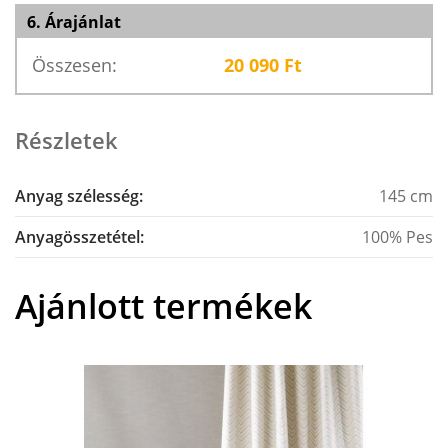
6. Árajánlat
Összesen:
20 090
Ft
Részletek
Anyag szélesség:
145 cm
Anyagösszetétel:
100% Pes
Ajánlott termékek