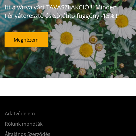
Itt a várva várt TAVASZI AKCIÓ!!! Minden
Fényáteresztő és Sötétítő függöny -15%!!!
Megnézem
Adatvédelem
Rólunk mondták
Általános Szerződési