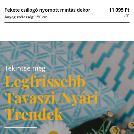
Fekete csillogó nyomott mintás dekor
11 095
Ft
/m
Anyag szélesség:
150 cm
Tekintse meg
Legfrissebb
Tavaszi/Nyári
Trendek