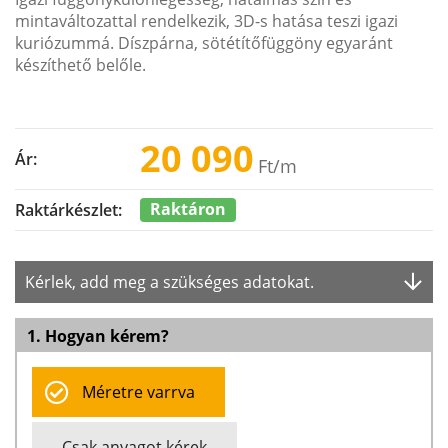
mintaváltozattal rendelkezik, 3D-s hatása teszi igazi
kuriózummá. Díszpárna, sötétítőfüggöny egyaránt
készíthető belőle.
20 090
Ár:
Ft
/m
Raktáron
Raktárkészlet:
Kérlek, add meg a szükséges adatokat.
1. Hogyan kérem?
Méretre varrva
Csak anyagot kérek