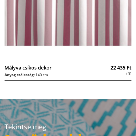
Mályva csíkos dekor
22 435
Ft
/m
Anyag szélesség:
140 cm
Tekintse meg