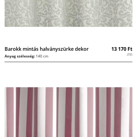
Barokk mintás halványszürke dekor
13 170
Ft
/m
Anyag szélesség:
140 cm