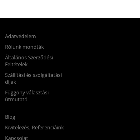
Adatvédelem
Rólunk mondták
Általános Szerződési
Feltételek
Szállítási és szolgáltatási
díjak
Függöny választási
útmutató
Blog
Kivitelezés, Referenciáink
Kapcsolat