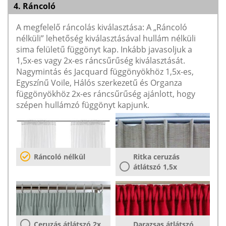
4. Ráncoló
A megfelelő ráncolás kiválasztása: A „Ráncoló
nélküli” lehetőség kiválasztásával hullám nélküli
sima felületű függönyt kap. Inkább javasoljuk a
1,5x-es vagy 2x-es ráncsűrűség kiválasztását.
Nagymintás és Jacquard függönyökhöz 1,5x-es,
Egyszínű Voile, Hálós szerkezetű és Organza
függönyökhöz 2x-es ráncsűrűség ajánlott, hogy
szépen hullámzó függönyt kapjunk.
Ráncoló nélkül
Ritka ceruzás
átlátszó 1,5x
Ceruzás átlátszó 2x
Darazsas átlátszó