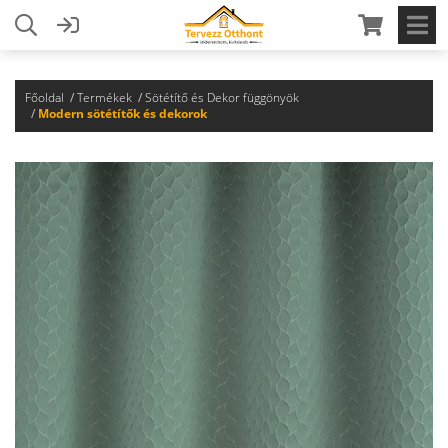
Főoldal
Termékek
Sötétítő és Dekor függönyök
Modern sötétítők és dekorok