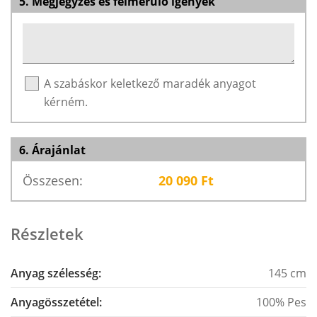
5. Megjegyzés és felmerülő igények
A szabáskor keletkező maradék anyagot
kérném.
6. Árajánlat
Összesen:
20 090
Ft
Részletek
Anyag szélesség:
145 cm
Anyagösszetétel:
100% Pes