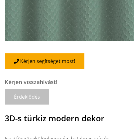
Kérjen segítséget most!
Kérjen visszahívást!
Érdeklődés
3D-s türkiz modern dekor
Igazi függönykülönlegesség, hatalmas szín és