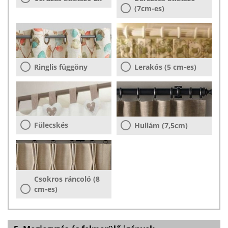
(7cm-es)
Ringlis függöny
Lerakós (5 cm-es)
Fülecskés
Hullám (7,5cm)
Csokros ráncoló (8
cm-es)