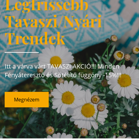
Legfrissebb
Tavaszi/Nyári
Trendek
Itt a várva várt TAVASZI AKCIÓ!!! Minden
Fényáteresztő és Sötétítő függöny -15%!!!
Megnézem