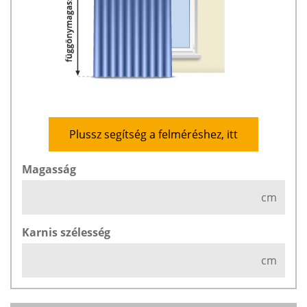
Plussz segítség a felméréshez, itt
Magasság
cm
Karnis szélesség
cm