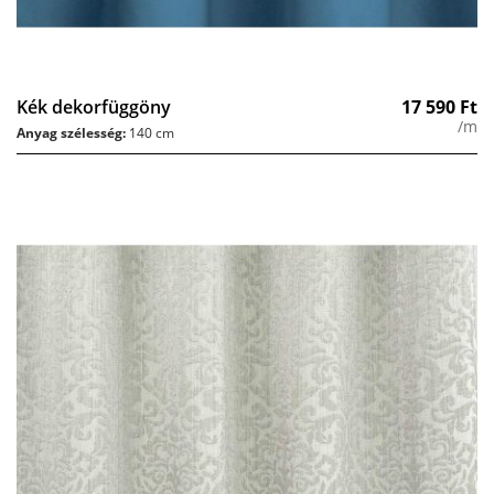
Kék dekorfüggöny
17 590
Ft
/m
Anyag szélesség:
140 cm