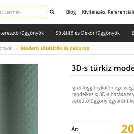
Blog
Kivitelezés, Referenciái
teresztő függönyök
Sötétítő és Dekor függönyök
gönyök
Modern sötétítők és dekorok
3D-s türkiz mod
Igazi függönykülönlegesség,
rendelkezik, 3D-s hatása te
sötétítőfüggöny egyaránt ké
20
Ár: