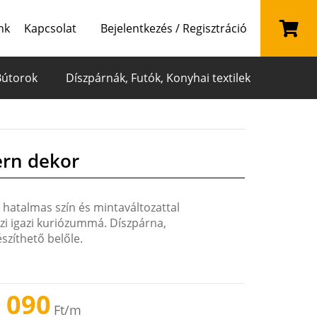
nk
Kapcsolat
Bejelentkezés / Regisztráció
Bútorok
Díszpárnák, Futók, Konyhai textilek
ern dekor
 hatalmas szín és mintaváltozattal
szi igazi kuriózummá. Díszpárna,
szíthető belőle.
 090
Ft
/m