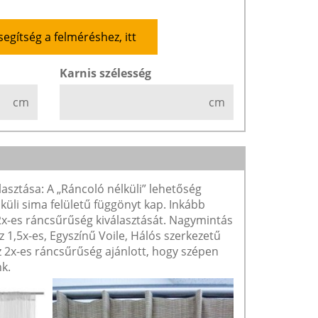
segítség a felméréshez, itt
Karnis szélesség
cm
cm
lasztása: A „Ráncoló nélküli” lehetőség
lküli sima felületű függönyt kap. Inkább
 2x-es ráncsűrűség kiválasztását. Nagymintás
1,5x-es, Egyszínű Voile, Hálós szerkezetű
2x-es ráncsűrűség ajánlott, hogy szépen
k.