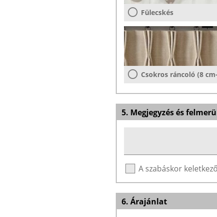
Fülecskés
Csokros ráncoló (8 cm
5. Megjegyzés és felmerü
A szabáskor keletke
6. Árajánlat