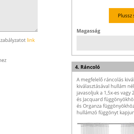
Plussz 
Magasság
szabályzatot
link
hez
4. Ráncoló
A megfelelő ráncolás kivá
kiválasztásával hullám né
javasoljuk a 1,5x-es vagy
és Jacquard függönyökhöz 
és Organza függönyökhöz 
hullámzó függönyt kapjun