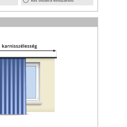
Két oldalra elhúzandó