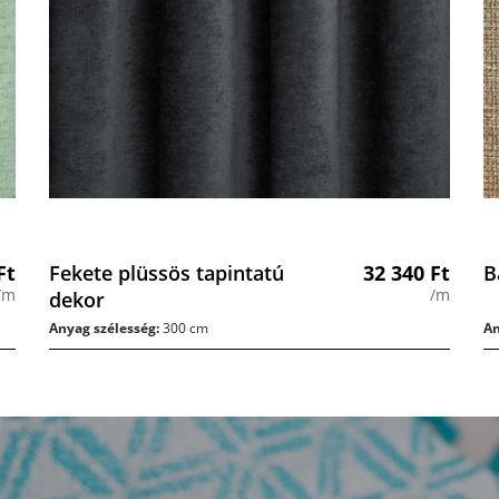
Ft
Fekete plüssös tapintatú
32 340
Ft
B
/m
/m
dekor
Anyag szélesség:
300 cm
An