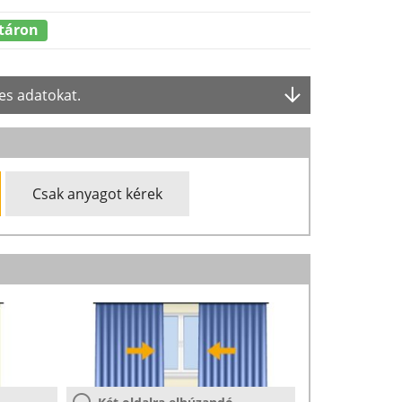
táron
es adatokat.
Csak anyagot kérek