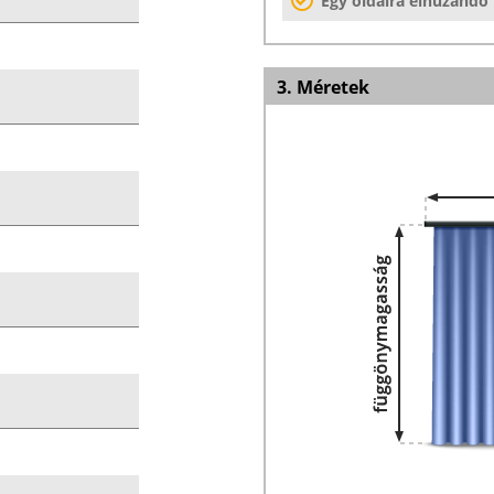
Egy oldalra elhúzandó
3. Méretek