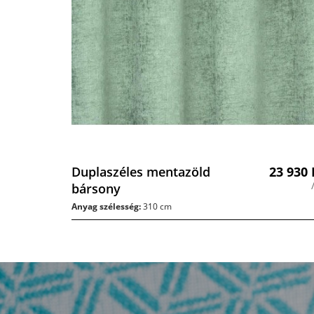
Duplaszéles mentazöld
23 930
bársony
Anyag szélesség:
310 cm