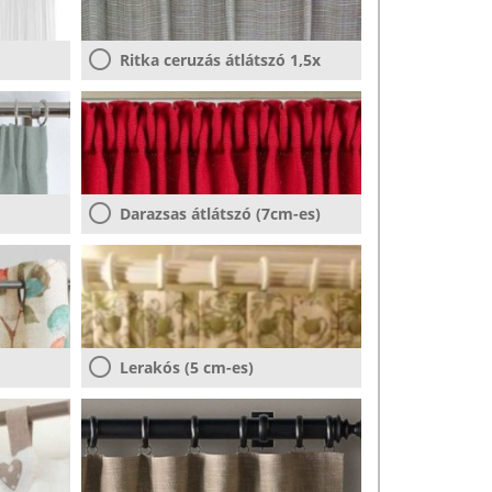
Ritka ceruzás átlátszó 1,5x
Darazsas átlátszó (7cm-es)
Lerakós (5 cm-es)