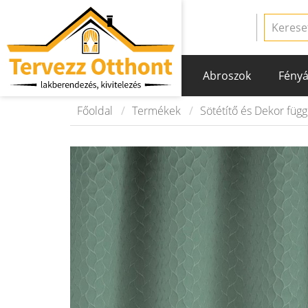
Abroszok
Fényá
Főoldal
Termékek
Sötétítő és Dekor füg