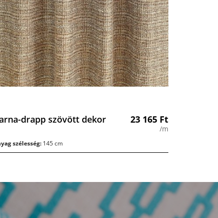
arna-drapp szövött dekor
23 165
Ft
/m
yag szélesség:
145 cm