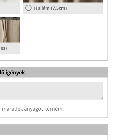
Hullám (7,5cm)
-es)
lő igények
ző maradék anyagot kérném.