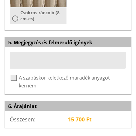
Csokros ráncoló (8
cm-es)
5. Megjegyzés és felmerülő igények
A szabáskor keletkező maradék anyagot
kérném.
6. Árajánlat
Összesen:
15 700
Ft