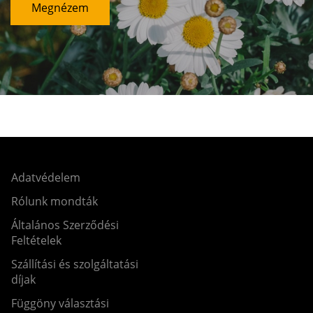
Megnézem
Adatvédelem
Rólunk mondták
Általános Szerződési
Feltételek
Szállítási és szolgáltatási
díjak
Függöny választási