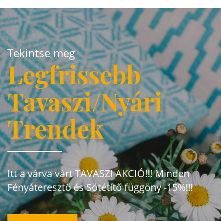
Tekintse meg
Legfrissebb
Tavaszi/Nyári
Trendek
Itt a várva várt TAVASZI AKCIÓ!!! Minden
Fényáteresztő és Sötétítő függöny -15%!!!