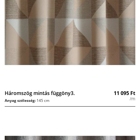
Háromszög mintás függöny3.
11 095
Ft
/m
Anyag szélesség:
145 cm