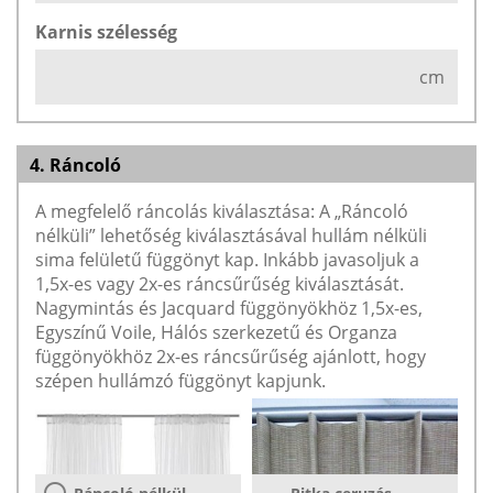
Karnis szélesség
cm
4. Ráncoló
A megfelelő ráncolás kiválasztása: A „Ráncoló
nélküli” lehetőség kiválasztásával hullám nélküli
sima felületű függönyt kap. Inkább javasoljuk a
1,5x-es vagy 2x-es ráncsűrűség kiválasztását.
Nagymintás és Jacquard függönyökhöz 1,5x-es,
Egyszínű Voile, Hálós szerkezetű és Organza
függönyökhöz 2x-es ráncsűrűség ajánlott, hogy
szépen hullámzó függönyt kapjunk.