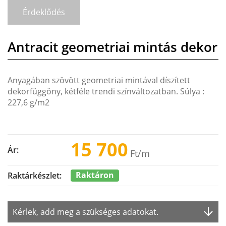
Érdeklődés
Antracit geometriai mintás dekor
Anyagában szövött geometriai mintával díszített
dekorfüggöny, kétféle trendi színváltozatban. Súlya :
227,6 g/m2
15 700
Ár:
Ft
/m
Raktáron
Raktárkészlet:
Kérlek, add meg a szükséges adatokat.