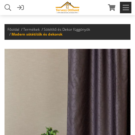
Főoldal
Termékek
Sötétítő és Dekor függönyök
Modern sötétítők és dekorok