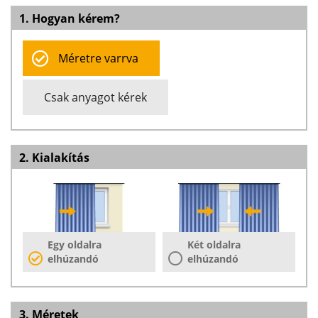
1. Hogyan kérem?
Méretre varrva
Csak anyagot kérek
2. Kialakítás
Egy oldalra
Két oldalra
elhúzandó
elhúzandó
3. Méretek