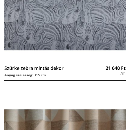
Szürke zebra mintás dekor
21 640
Ft
/m
Anyag szélesség:
315 cm