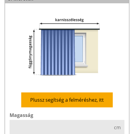
Plussz segítség a felméréshez, itt
Magasság
cm