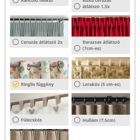
Ráncoló nélkül
Ritka ceruzás
átlátszó 1,5x
Ceruzás átlátszó 2x
Darazsas átlátszó
(7cm-es)
Ringlis függöny
Lerakós (5 cm-es)
Fülecskés
Hullám (7,5cm)