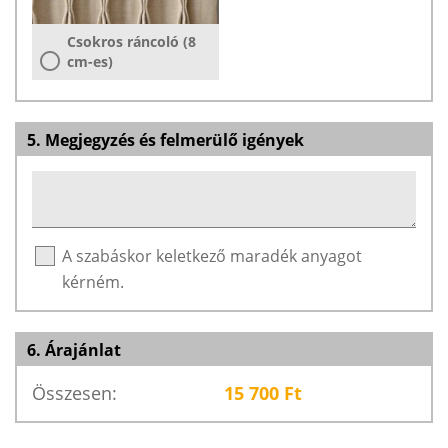
Csokros ráncoló (8
cm-es)
5. Megjegyzés és felmerülő igények
A szabáskor keletkező maradék anyagot
kérném.
6. Árajánlat
Összesen:
15 700
Ft