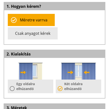
1. Hogyan kérem?
Méretre varrva
Csak anyagot kérek
2. Kialakítás
Egy oldalra
Két oldalra
elhúzandó
elhúzandó
3. Méretek