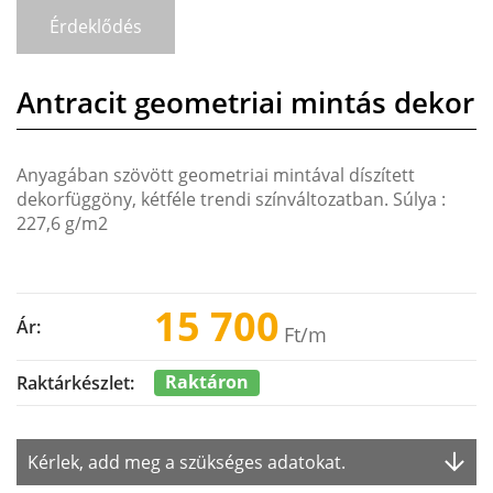
Érdeklődés
Antracit geometriai mintás dekor
Anyagában szövött geometriai mintával díszített
dekorfüggöny, kétféle trendi színváltozatban. Súlya :
227,6 g/m2
15 700
Ár:
Ft
/m
Raktáron
Raktárkészlet:
Kérlek, add meg a szükséges adatokat.