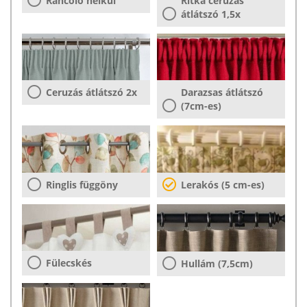
Ráncoló nélkül
Ritka ceruzás
átlátszó 1,5x
Ceruzás átlátszó 2x
Darazsas átlátszó
(7cm-es)
Ringlis függöny
Lerakós (5 cm-es)
Fülecskés
Hullám (7,5cm)