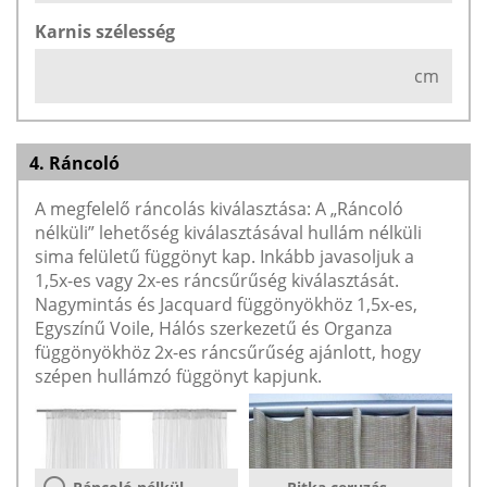
Karnis szélesség
cm
4. Ráncoló
A megfelelő ráncolás kiválasztása: A „Ráncoló
nélküli” lehetőség kiválasztásával hullám nélküli
sima felületű függönyt kap. Inkább javasoljuk a
1,5x-es vagy 2x-es ráncsűrűség kiválasztását.
Nagymintás és Jacquard függönyökhöz 1,5x-es,
Egyszínű Voile, Hálós szerkezetű és Organza
függönyökhöz 2x-es ráncsűrűség ajánlott, hogy
szépen hullámzó függönyt kapjunk.