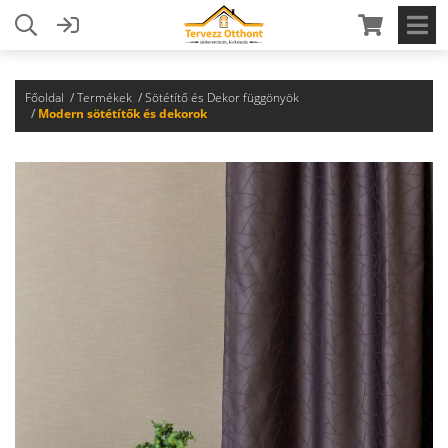
Főoldal
Termékek
Sötétítő és Dekor függönyök
Modern sötétítők és dekorok