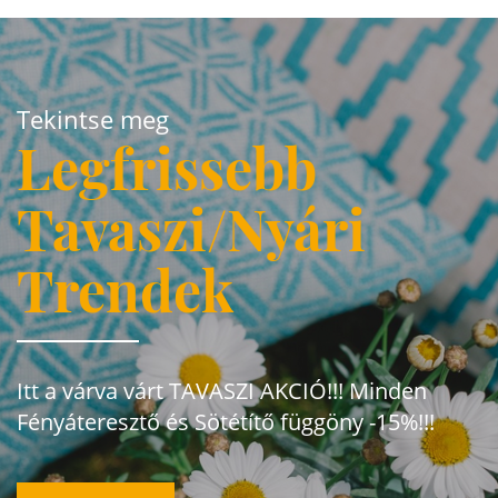
Tekintse meg
Legfrissebb
Tavaszi/Nyári
Trendek
Itt a várva várt TAVASZI AKCIÓ!!! Minden
Fényáteresztő és Sötétítő függöny -15%!!!