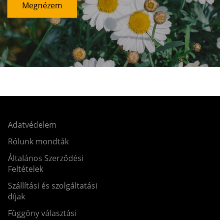
Megnézem
Adatvédelem
Rólunk mondták
Általános Szerződési
Feltételek
Szállítási és szolgáltatási
díjak
Függöny választási