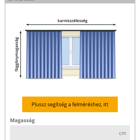
Plussz segítség a felméréshez, itt
Magasság
cm