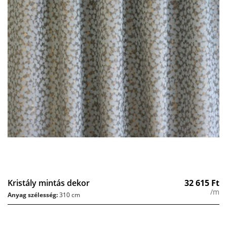
Kristály mintás dekor
32 615
Ft
/m
Anyag szélesség:
310 cm