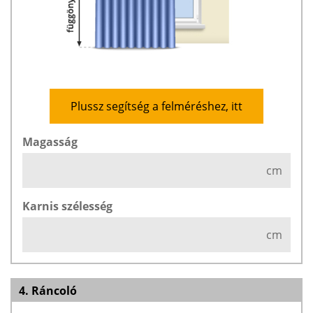
Plussz segítség a felméréshez, itt
Magasság
cm
Karnis szélesség
cm
4. Ráncoló