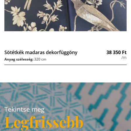
Sötétkék madaras dekorfüggöny
38 350
Ft
/m
Anyag szélesség:
320 cm
Tekintse meg
Legfrissebb