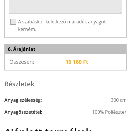
A szabáskor keletkező maradék anyagot
kérném.
6. Árajánlat
Összesen:
16 160
Ft
Részletek
Anyag szélesség:
300 cm
Anyagösszetétel:
100% Poliészter