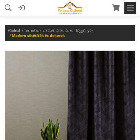
Főoldal
Termékek
Sötétítő és Dekor függönyök
Modern sötétítők és dekorok