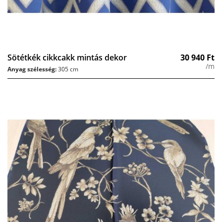
Sötétkék cikkcakk mintás dekor
30 940
Ft
/m
Anyag szélesség:
305 cm