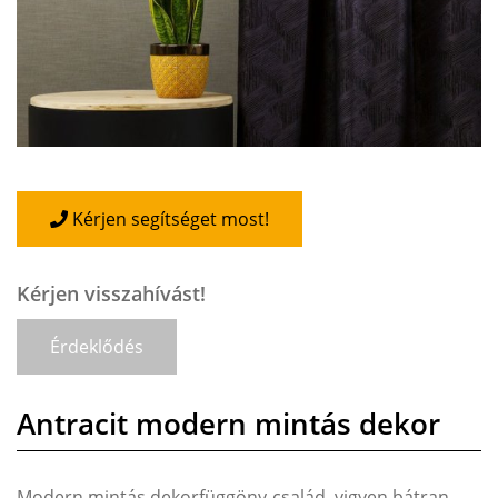
Kérjen segítséget most!
Kérjen visszahívást!
Érdeklődés
Antracit modern mintás dekor
Modern mintás dekorfüggöny-család, vigyen bátran