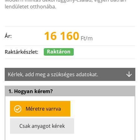
lendületet otthonába.
16 160
Ár:
Ft
/m
Raktáron
Raktárkészlet:
Kérlek, add meg a szükséges adatokat.
1. Hogyan kérem?
Méretre varrva
Csak anyagot kérek