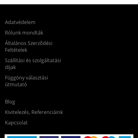
Adatvédelem
Rólunk mondták
Általános Szerződési
Feltételek
Szállítási és szolgáltatási
díjak
Függöny választási
útmutató
Blog
Kivitelezés, Referenciáink
Kapcsolat