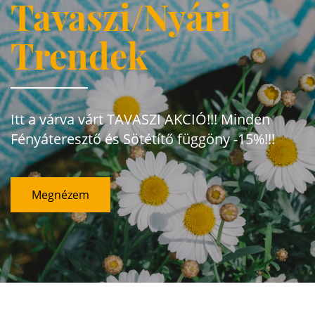
Tavaszi/Nyári
Trendek
Itt a várva várt TAVASZI AKCIÓ!!! Minden
Fényáteresztő és Sötétítő függöny -15%!!!
Megnézem