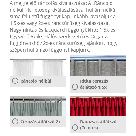
A megfelelő ráncolás kiválasztása: A „Ráncoló
nélküli” lehetőség kiválasztásával hullám nélküli
sima felületű függönyt kap. Inkább javasoljuk a
1,5x-es vagy 2x-es ráncsűrűség kiválasztását.
Nagymintás és Jacquard függönyökhöz 1,5x-es,
Egyszínű Voile, Hálós szerkezetű és Organza
függönyökhöz 2x-es ráncsűrűség ajánlott, hogy
szépen hullámzó függönyt kapjunk.
Ráncoló nélkül
Ritka ceruzás
átlátszó 1,5x
Ceruzás átlátszó 2x
Darazsas átlátszó
(7cm-es)