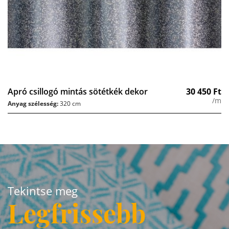
Apró csillogó mintás sötétkék dekor
30 450
Ft
/m
Anyag szélesség:
320 cm
Tekintse meg
Legfrissebb