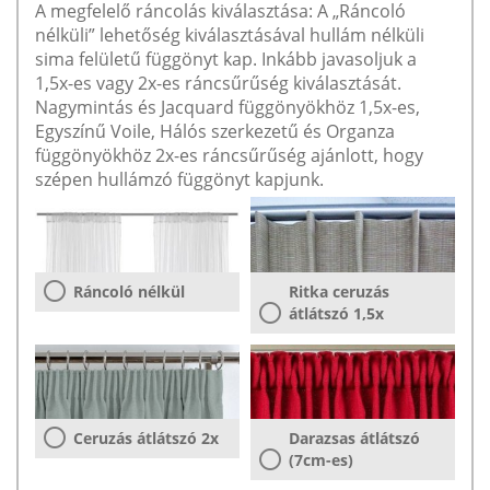
A megfelelő ráncolás kiválasztása: A „Ráncoló
nélküli” lehetőség kiválasztásával hullám nélküli
sima felületű függönyt kap. Inkább javasoljuk a
1,5x-es vagy 2x-es ráncsűrűség kiválasztását.
Nagymintás és Jacquard függönyökhöz 1,5x-es,
Egyszínű Voile, Hálós szerkezetű és Organza
függönyökhöz 2x-es ráncsűrűség ajánlott, hogy
szépen hullámzó függönyt kapjunk.
Ráncoló nélkül
Ritka ceruzás
átlátszó 1,5x
Ceruzás átlátszó 2x
Darazsas átlátszó
(7cm-es)