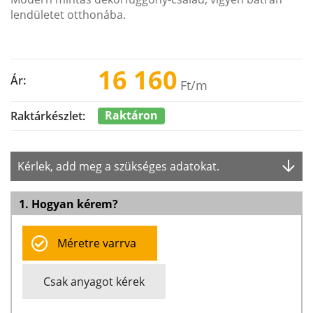
lendületet otthonába.
16 160
Ár:
Ft
/m
Raktáron
Raktárkészlet:
Kérlek, add meg a szükséges adatokat.
1. Hogyan kérem?
Méretre varrva
Csak anyagot kérek