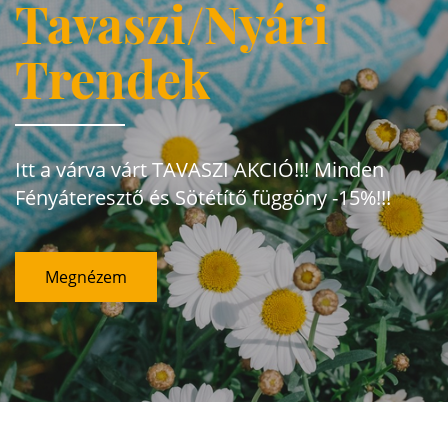
Tavaszi/Nyári
Trendek
Itt a várva várt TAVASZI AKCIÓ!!! Minden
Fényáteresztő és Sötétítő függöny -15%!!!
Megnézem