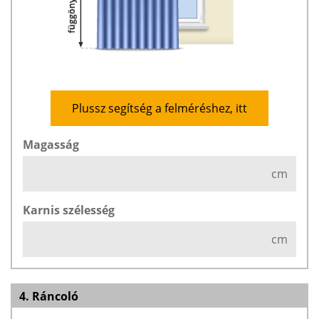
Plussz segítség a felméréshez, itt
Magasság
cm
Karnis szélesség
cm
4. Ráncoló