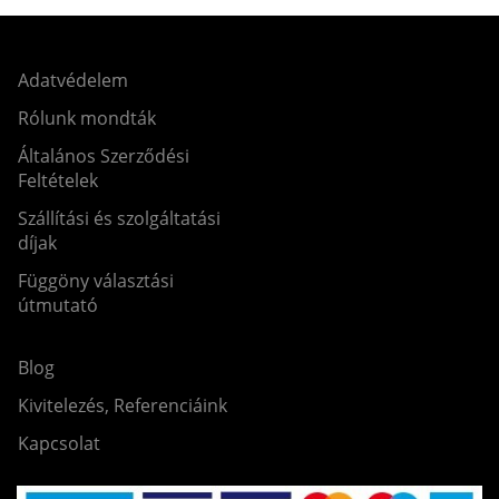
Adatvédelem
Rólunk mondták
Általános Szerződési
Feltételek
Szállítási és szolgáltatási
díjak
Függöny választási
útmutató
Blog
Kivitelezés, Referenciáink
Kapcsolat