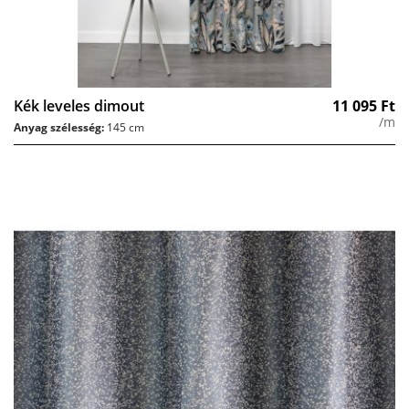
Kék leveles dimout
11 095
Ft
/m
Anyag szélesség:
145 cm