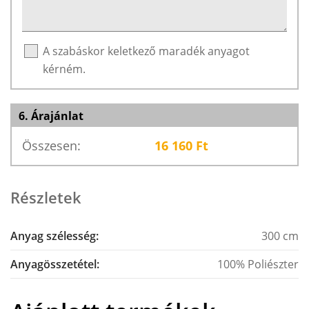
A szabáskor keletkező maradék anyagot
kérném.
6. Árajánlat
Összesen:
16 160
Ft
Részletek
Anyag szélesség:
300 cm
Anyagösszetétel:
100% Poliészter