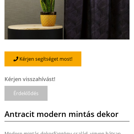
Kérjen segítséget most!
Kérjen visszahívást!
Érdeklődés
Antracit modern mintás dekor
Modern mintás dekorfüggöny-család, vigyen bátran