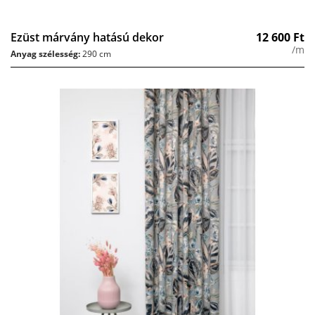
Ezüst márvány hatású dekor
12 600
Ft
/m
Anyag szélesség:
290 cm