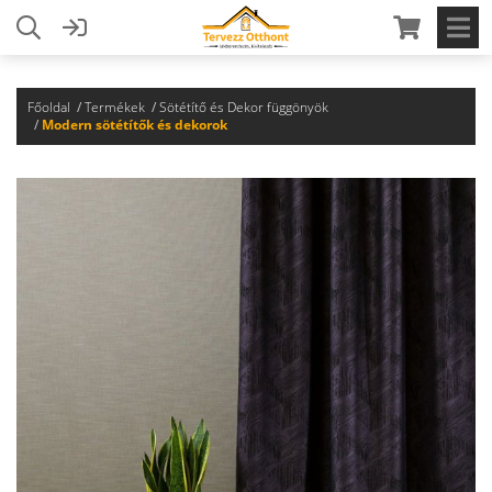
Főoldal
Termékek
Sötétítő és Dekor függönyök
Modern sötétítők és dekorok