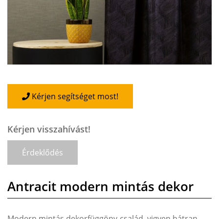
Kérjen segítséget most!
Kérjen visszahívást!
Érdeklődés
Antracit modern mintás dekor
Modern mintás dekorfüggöny-család, vigyen bátran