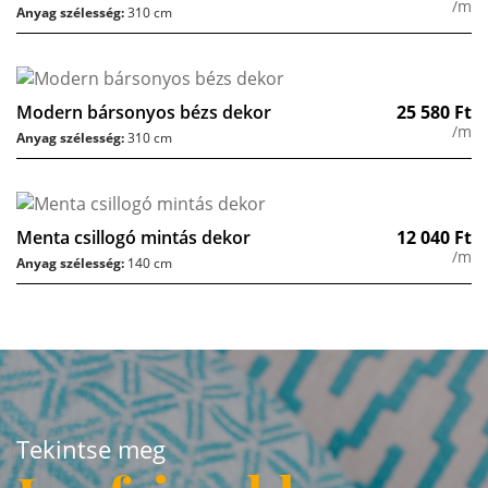
/m
Anyag szélesség:
310 cm
Modern bársonyos bézs dekor
25 580
Ft
/m
Anyag szélesség:
310 cm
Menta csillogó mintás dekor
12 040
Ft
/m
Anyag szélesség:
140 cm
Tekintse meg