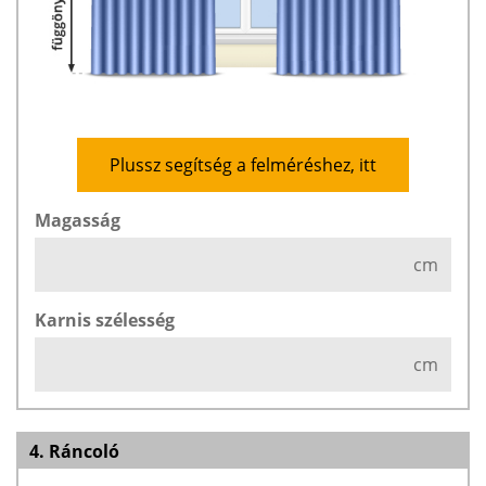
Plussz segítség a felméréshez, itt
Magasság
cm
Karnis szélesség
cm
4. Ráncoló