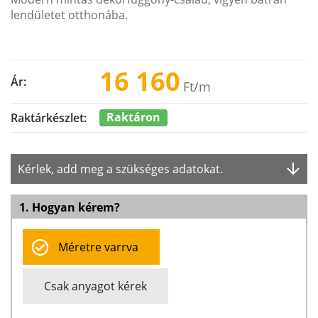
lendületet otthonába.
16 160
Ár:
Ft
/m
Raktáron
Raktárkészlet:
Kérlek, add meg a szükséges adatokat.
1. Hogyan kérem?
Méretre varrva
Csak anyagot kérek