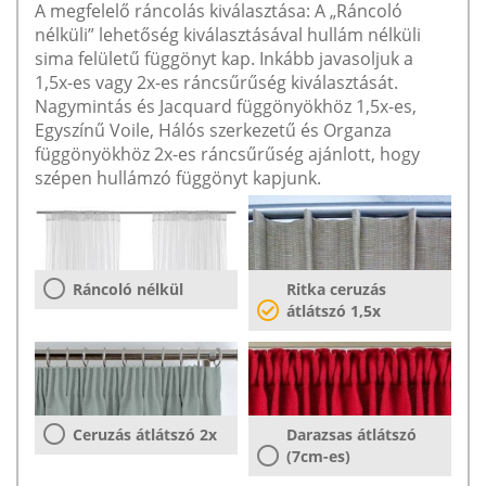
A megfelelő ráncolás kiválasztása: A „Ráncoló
nélküli” lehetőség kiválasztásával hullám nélküli
sima felületű függönyt kap. Inkább javasoljuk a
1,5x-es vagy 2x-es ráncsűrűség kiválasztását.
Nagymintás és Jacquard függönyökhöz 1,5x-es,
Egyszínű Voile, Hálós szerkezetű és Organza
függönyökhöz 2x-es ráncsűrűség ajánlott, hogy
szépen hullámzó függönyt kapjunk.
Ráncoló nélkül
Ritka ceruzás
átlátszó 1,5x
Ceruzás átlátszó 2x
Darazsas átlátszó
(7cm-es)