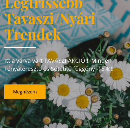
Legfrissebb
Tavaszi/Nyári
Trendek
Itt a várva várt TAVASZI AKCIÓ!!! Minden
Fényáteresztő és Sötétítő függöny -15%!!!
Megnézem