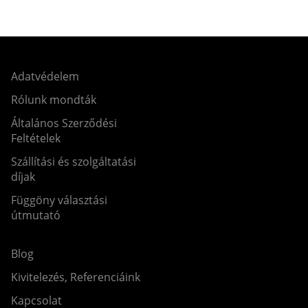
Adatvédelem
Rólunk mondták
Általános Szerződési
Feltételek
Szállítási és szolgáltatási
díjak
Függöny választási
útmutató
Blog
Kivitelezés, Referenciáink
Kapcsolat