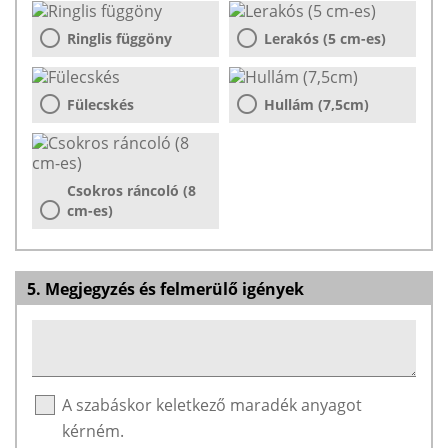
Ringlis függöny
Lerakós (5 cm-es)
Fülecskés
Hullám (7,5cm)
Csokros ráncoló (8
cm-es)
5. Megjegyzés és felmerülő igények
A szabáskor keletkező maradék anyagot
kérném.