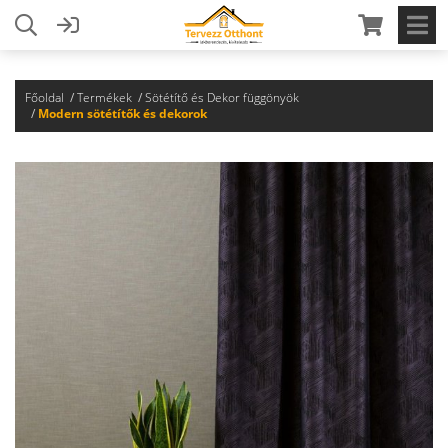
Főoldal
Termékek
Sötétítő és Dekor függönyök
Modern sötétítők és dekorok