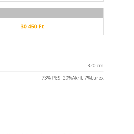
30 450
Ft
320 cm
73% PES, 20%Akril, 7%Lurex