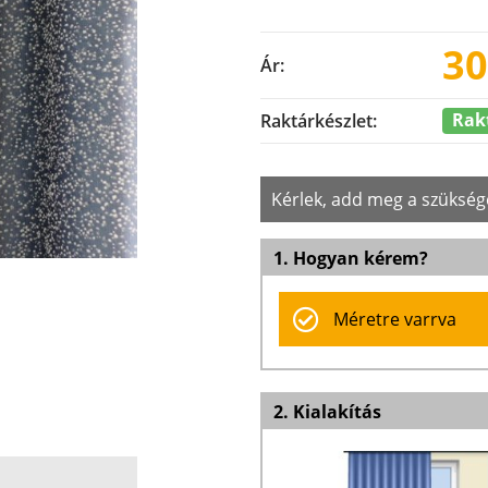
30
Ár:
Rak
Raktárkészlet:
Kérlek, add meg a szükség
1. Hogyan kérem?
Méretre varrva
2. Kialakítás