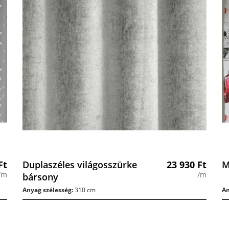
Ft
Duplaszéles világosszürke
23 930
Ft
M
/m
/m
bársony
Anyag szélesség:
310 cm
An