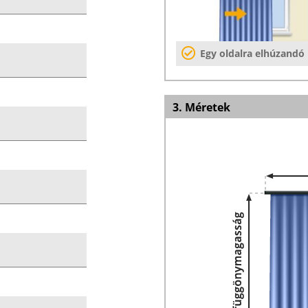
Egy oldalra elhúzandó
3. Méretek