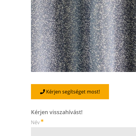
Kérjen segítséget most!
Kérjen visszahívást!
Név