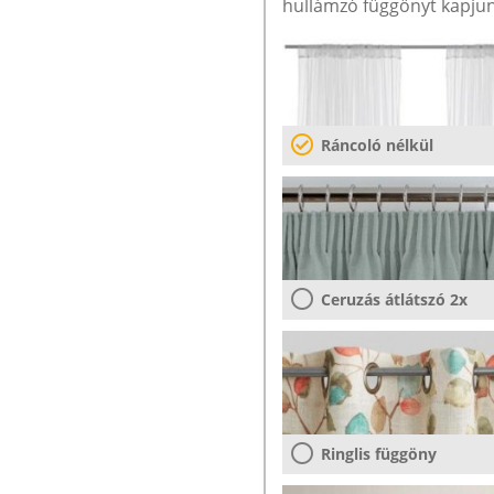
hullámzó függönyt kapjun
Ráncoló nélkül
Ceruzás átlátszó 2x
Ringlis függöny