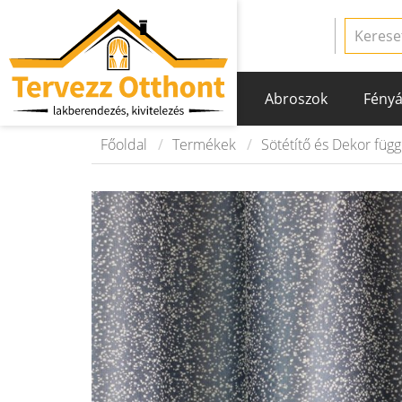
Abroszok
Fényá
Főoldal
Termékek
Sötétítő és Dekor füg