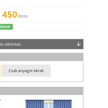
 450
Ft
/m
táron
es adatokat.
Csak anyagot kérek