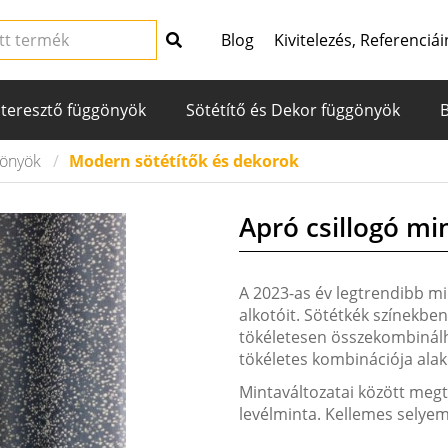
Blog
Kivitelezés, Referenciái
teresztő függönyök
Sötétítő és Dekor függönyök
gönyök
Modern sötétítők és dekorok
Apró csillogó mi
A 2023-as év legtrendibb mi
alkotóit. Sötétkék színekben,
tökéletesen összekombinálh
tökéletes kombinációja alakít
Mintaváltozatai között megt
levélminta. Kellemes selyem