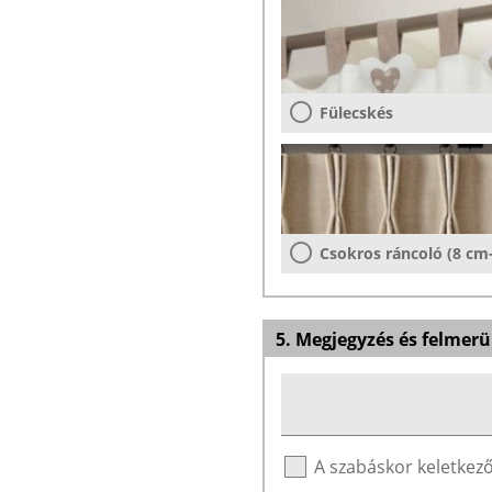
Fülecskés
Csokros ráncoló (8 cm
5. Megjegyzés és felmerü
A szabáskor keletke