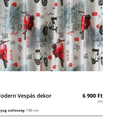
odern Vespás dekor
6 900
Ft
/m
yag szélesség:
140 cm