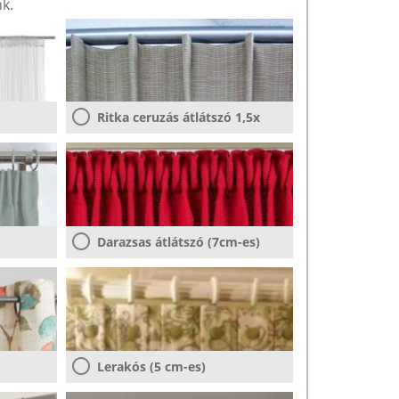
k.
Ritka ceruzás átlátszó 1,5x
Darazsas átlátszó (7cm-es)
Lerakós (5 cm-es)