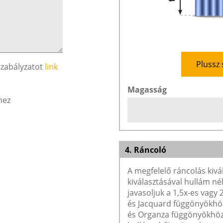
Plussz 
szabályzatot
link
Magasság
hez
4. Ráncoló
A megfelelő ráncolás kivá
kiválasztásával hullám né
javasoljuk a 1,5x-es vagy
és Jacquard függönyökhöz 
és Organza függönyökhöz 