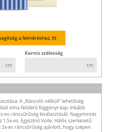
segítség a felméréshez, itt
Karnis szélesség
cm
cm
lasztása: A „Ráncoló nélküli” lehetőség
lküli sima felületű függönyt kap. Inkább
 2x-es ráncsűrűség kiválasztását. Nagymintás
1,5x-es, Egyszínű Voile, Hálós szerkezetű
2x-es ráncsűrűség ajánlott, hogy szépen