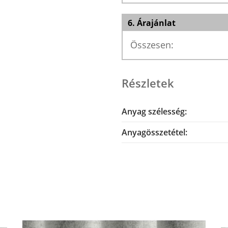
6. Árajánlat
Összesen:
Részletek
Anyag szélesség:
Anyagösszetétel: