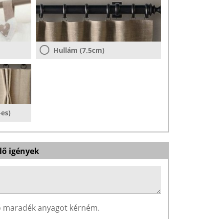
Hullám (7,5cm)
-es)
lő igények
ző maradék anyagot kérném.