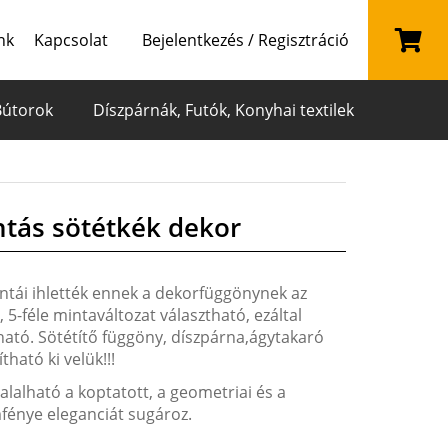
nk
Kapcsolat
Bejelentkezés / Regisztráció
Bútorok
Díszpárnák, Futók, Konyhai textilek
ntás sötétkék dekor
ntái ihlették ennek a dekorfüggönynek az
 5-féle mintaváltozat választható, ezáltal
ató. Sötétítő függöny, díszpárna,ágytakaró
ható ki velük!!!
alalható a koptatott, a geometriai és a
fénye eleganciát sugároz.