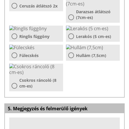
Ceruzás átlátszó 2x
Darazsas átlátszó
(7cm-es)
Ringlis függöny
Lerakós (5 cm-es)
Fülecskés
Hullám (7,5cm)
Csokros ráncoló (8
cm-es)
5. Megjegyzés és felmerülő igények