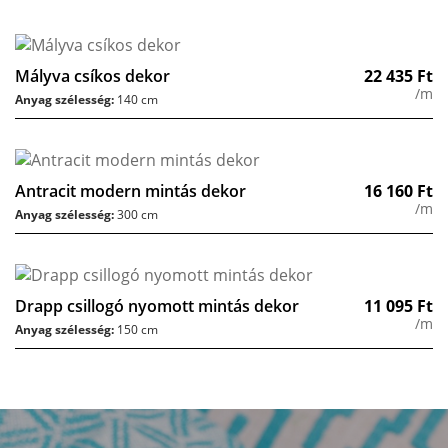
Mályva csíkos dekor
22 435
Ft
/m
Anyag szélesség:
140 cm
Antracit modern mintás dekor
16 160
Ft
/m
Anyag szélesség:
300 cm
Drapp csillogó nyomott mintás dekor
11 095
Ft
/m
Anyag szélesség:
150 cm