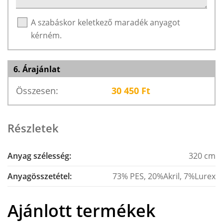
A szabáskor keletkező maradék anyagot
kérném.
6. Árajánlat
Összesen:
30 450
Ft
Részletek
Anyag szélesség:
320 cm
Anyagösszetétel:
73% PES, 20%Akril, 7%Lurex
Ajánlott termékek