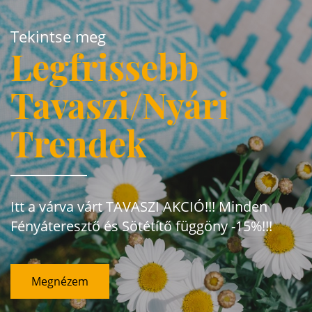
Tekintse meg
Legfrissebb
Tavaszi/Nyári
Trendek
Itt a várva várt TAVASZI AKCIÓ!!! Minden
Fényáteresztő és Sötétítő függöny -15%!!!
Megnézem