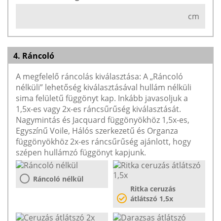
cm
4. Ráncoló
A megfelelő ráncolás kiválasztása: A „Ráncoló
nélküli” lehetőség kiválasztásával hullám nélküli
sima felületű függönyt kap. Inkább javasoljuk a
1,5x-es vagy 2x-es ráncsűrűség kiválasztását.
Nagymintás és Jacquard függönyökhöz 1,5x-es,
Egyszínű Voile, Hálós szerkezetű és Organza
függönyökhöz 2x-es ráncsűrűség ajánlott, hogy
szépen hullámzó függönyt kapjunk.
Ráncoló nélkül
Ritka ceruzás
átlátszó 1,5x