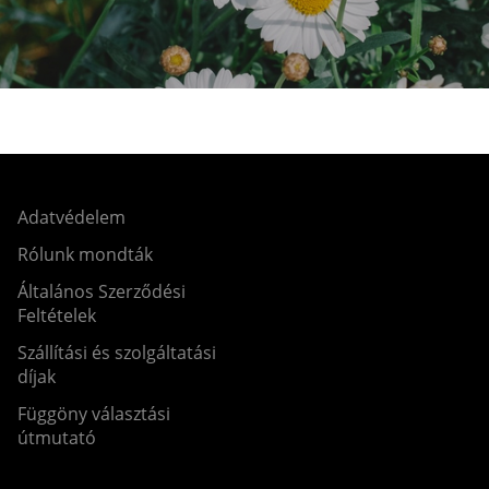
Adatvédelem
Rólunk mondták
Általános Szerződési
Feltételek
Szállítási és szolgáltatási
díjak
Függöny választási
útmutató