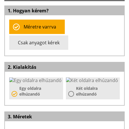
1. Hogyan kérem?
Méretre varrva
Csak anyagot kérek
2. Kialakítás
Egy oldalra
Két oldalra
elhúzandó
elhúzandó
3. Méretek