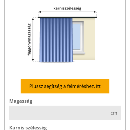
Plussz segítség a felméréshez, itt
Magasság
cm
Karnis szélesség