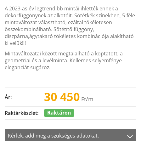
A 2023-as év legtrendibb mintái ihlették ennek a
dekorfüggönynek az alkotóit. Sötétkék színekben, 5-féle
mintaváltozat választható, ezáltal tökéletesen
összekombinálható. Sötétítő függöny,
díszpárna,ágytakaró tökéletes kombinációja alakítható
ki velük!!!
Mintaváltozatai között megtalalható a koptatott, a
geometriai és a levélminta. Kellemes selyemfénye
eleganciát sugároz.
30 450
Ár:
Ft
/m
Raktáron
Raktárkészlet:
Kérlek, add meg a szükséges adatokat.