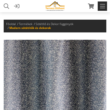
Főoldal
Termékek
Sötétítő és Dekor függönyök
Modern sötétítők és dekorok