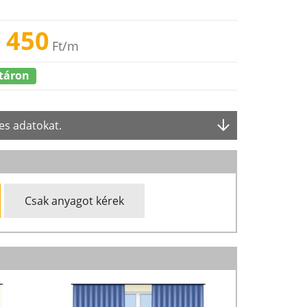
 450
Ft
/m
táron
es adatokat.
Csak anyagot kérek