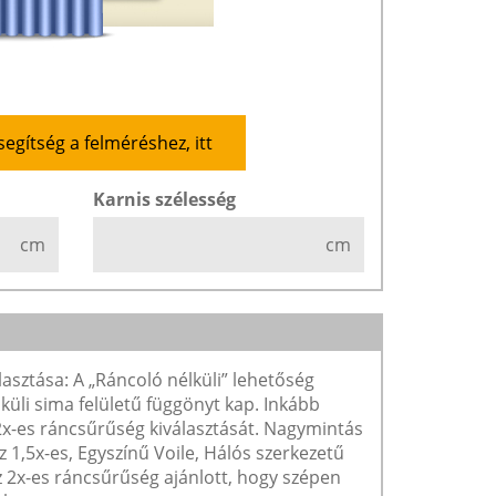
segítség a felméréshez, itt
Karnis szélesség
cm
cm
lasztása: A „Ráncoló nélküli” lehetőség
lküli sima felületű függönyt kap. Inkább
 2x-es ráncsűrűség kiválasztását. Nagymintás
1,5x-es, Egyszínű Voile, Hálós szerkezetű
2x-es ráncsűrűség ajánlott, hogy szépen