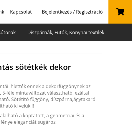
nk
Kapcsolat
Bejelentkezés / Regisztráció
Bútorok
Díszpárnák, Futók, Konyhai textilek
ntás sötétkék dekor
ntái ihlették ennek a dekorfüggönynek az
 5-féle mintaváltozat választható, ezáltal
ató. Sötétítő függöny, díszpárna,ágytakaró
ható ki velük!!!
alalható a koptatott, a geometriai és a
fénye eleganciát sugároz.