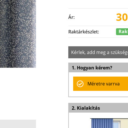
30
Ár:
Rak
Raktárkészlet:
Kérlek, add meg a szükség
1. Hogyan kérem?
Méretre varrva
2. Kialakítás