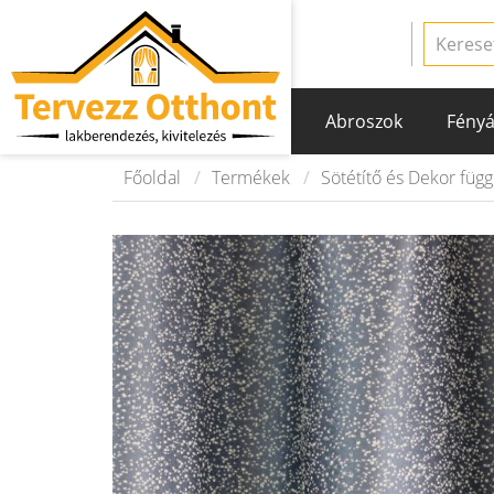
Abroszok
Fényá
Főoldal
Termékek
Sötétítő és Dekor füg