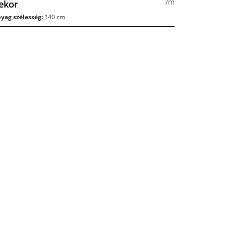
/m
ekor
yag szélesség:
140 cm