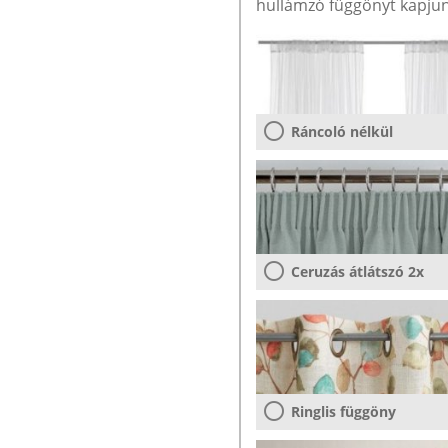
hullámzó függönyt kapjun
Ráncoló nélkül
Ceruzás átlátszó 2x
Ringlis függöny