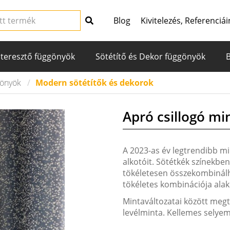
Blog
Kivitelezés, Referenciái
teresztő függönyök
Sötétítő és Dekor függönyök
gönyök
Modern sötétítők és dekorok
Apró csillogó mi
A 2023-as év legtrendibb mi
alkotóit. Sötétkék színekben,
tökéletesen összekombinálh
tökéletes kombinációja alakít
Mintaváltozatai között megt
levélminta. Kellemes selyem