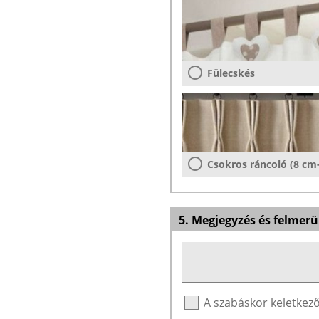
Fülecskés
Csokros ráncoló (8 cm
5. Megjegyzés és felmerü
A szabáskor keletke