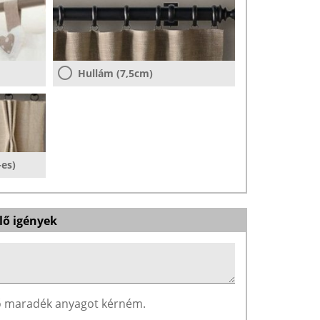
Hullám (7,5cm)
-es)
lő igények
ző maradék anyagot kérném.