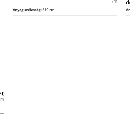
/m
d
Anyag szélesség:
310 cm
An
Ft
/m