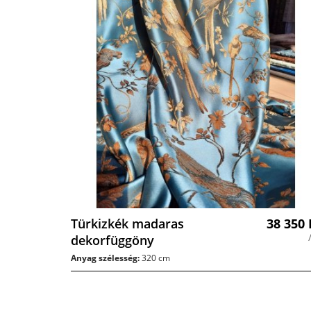
Türkizkék madaras
38 350
dekorfüggöny
Anyag szélesség:
320 cm