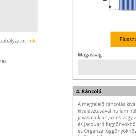
Plussz 
szabályzatot
link
Magasság
hez
4. Ráncoló
A megfelelő ráncolás kivá
kiválasztásával hullám né
javasoljuk a 1,5x-es vagy
és Jacquard függönyökhöz 
és Organza függönyökhöz 