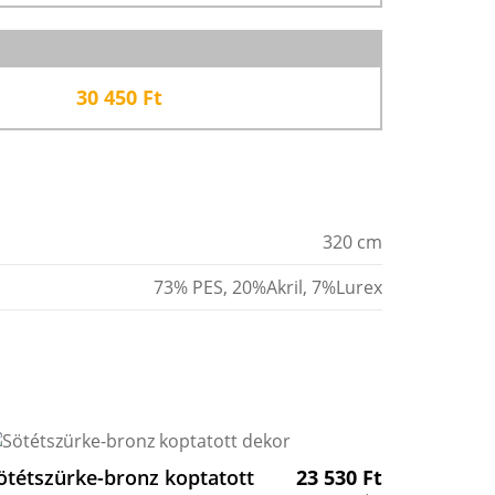
30 450
Ft
320 cm
73% PES, 20%Akril, 7%Lurex
ötétszürke-bronz koptatott
23 530
Ft