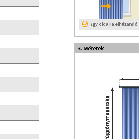
Egy oldalra elhúzandó
3. Méretek