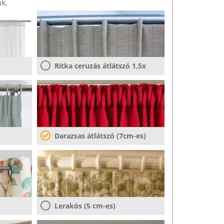
k.
Ritka ceruzás átlátszó 1,5x
Darazsas átlátszó (7cm-es)
Lerakós (5 cm-es)