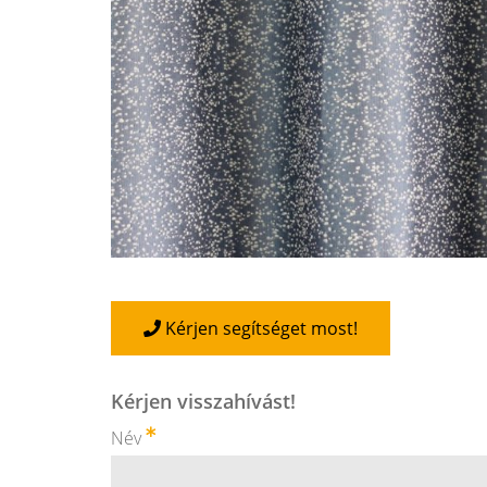
Kérjen segítséget most!
Kérjen visszahívást!
Név