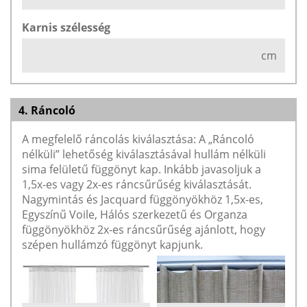
Karnis szélesség
cm
4. Ráncoló
A megfelelő ráncolás kiválasztása: A „Ráncoló
nélküli” lehetőség kiválasztásával hullám nélküli
sima felületű függönyt kap. Inkább javasoljuk a
1,5x-es vagy 2x-es ráncsűrűség kiválasztását.
Nagymintás és Jacquard függönyökhöz 1,5x-es,
Egyszínű Voile, Hálós szerkezetű és Organza
függönyökhöz 2x-es ráncsűrűség ajánlott, hogy
szépen hullámzó függönyt kapjunk.