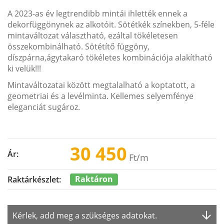
A 2023-as év legtrendibb mintái ihlették ennek a
dekorfüggönynek az alkotóit. Sötétkék színekben, 5-féle
mintaváltozat választható, ezáltal tökéletesen
összekombinálható. Sötétítő függöny,
díszpárna,ágytakaró tökéletes kombinációja alakítható
ki velük!!!
Mintaváltozatai között megtalalható a koptatott, a
geometriai és a levélminta. Kellemes selyemfénye
eleganciát sugároz.
30 450
Ár:
Ft
/m
Raktáron
Raktárkészlet:
Kérlek, add meg a szükséges adatokat.