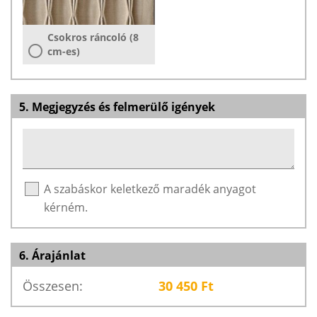
Csokros ráncoló (8
cm-es)
5. Megjegyzés és felmerülő igények
A szabáskor keletkező maradék anyagot
kérném.
6. Árajánlat
Összesen:
30 450
Ft