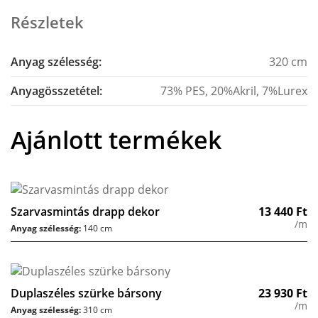
Részletek
Anyag szélesség:
320 cm
Anyagösszetétel:
73% PES, 20%Akril, 7%Lurex
Ajánlott termékek
Szarvasmintás drapp dekor
13 440
Ft
/m
Anyag szélesség:
140 cm
Duplaszéles szürke bársony
23 930
Ft
/m
Anyag szélesség:
310 cm