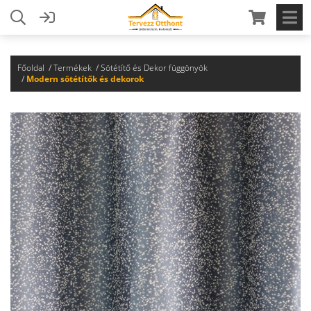
Főoldal
Termékek
Sötétítő és Dekor függönyök
Modern sötétítők és dekorok