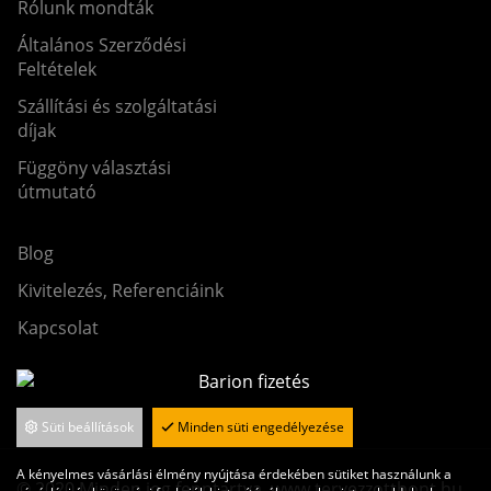
Rólunk mondták
Általános Szerződési
Feltételek
Szállítási és szolgáltatási
díjak
Függöny választási
útmutató
Blog
Kivitelezés, Referenciáink
Kapcsolat
Süti beállítások
Minden süti engedélyezése
A kényelmes vásárlási élmény nyújtása érdekében sütiket használunk a
© 2020 Minden jog fenntartva. www.tervezzotthont.hu