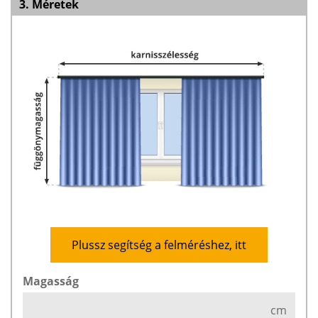
3. Méretek
Plussz segítség a felméréshez, itt
Magasság
cm