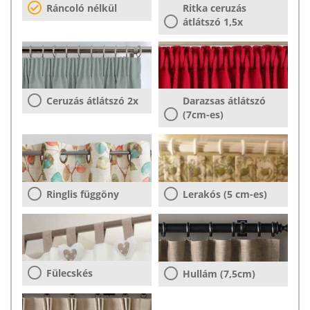
Ráncoló nélkül
Ritka ceruzás
átlátszó 1,5x
Ceruzás átlátszó 2x
Darazsas átlátszó
(7cm-es)
Ringlis függöny
Lerakós (5 cm-es)
Fülecskés
Hullám (7,5cm)