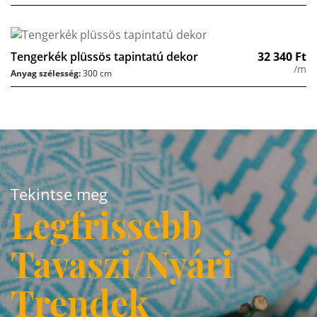
Tengerkék plüssös tapintatú dekor
32 340
Ft
/m
Anyag szélesség:
300 cm
Tekintse meg
Legfrissebb
Tavaszi/Nyári
Trendek