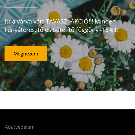
Itt a várva várt TAVASZI AKCIÓ!!! Minden
Fényáteresztő és Sötétítő függöny -15%!!!
Megnézem
Adatvédelem