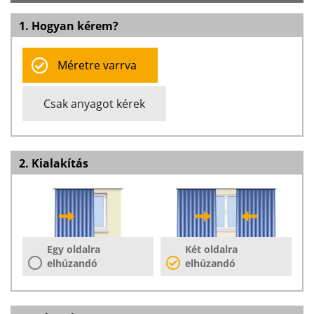
1. Hogyan kérem?
Méretre varrva
Csak anyagot kérek
2. Kialakítás
Egy oldalra
Két oldalra
elhúzandó
elhúzandó