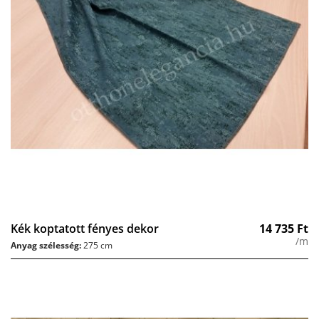
Kék koptatott fényes dekor
14 735
Ft
/m
Anyag szélesség:
275 cm