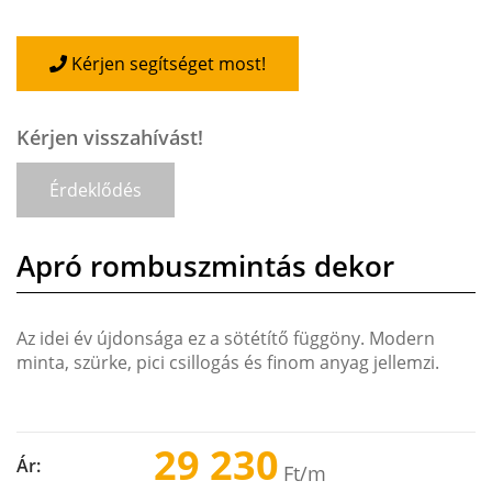
Kérjen segítséget most!
Kérjen visszahívást!
Érdeklődés
Apró rombuszmintás dekor
Az idei év újdonsága ez a sötétítő függöny. Modern
minta, szürke, pici csillogás és finom anyag jellemzi.
29 230
Ár:
Ft
/m