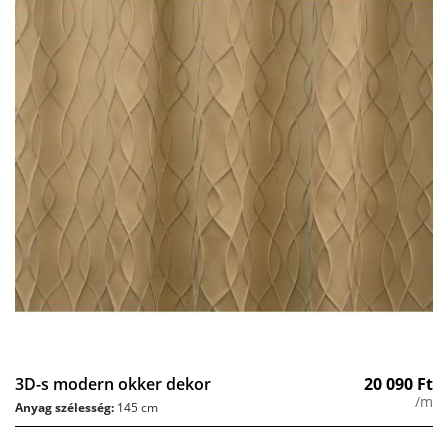
3D-s modern okker dekor
20 090
Ft
/m
Anyag szélesség:
145 cm