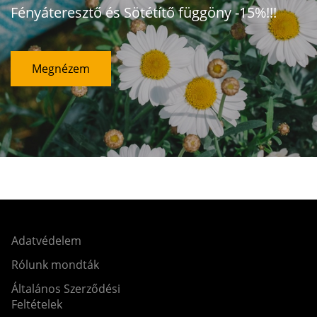
Fényáteresztő és Sötétítő függöny -15%!!!
Megnézem
Adatvédelem
Rólunk mondták
Általános Szerződési
Feltételek