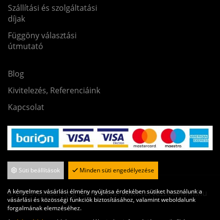
Szállítási és szolgáltatási
díjak
Függöny választási
útmutató
Blog
Kivitelezés, Referenciáink
Kapcsolat
Süti beállítások
Minden süti engedélyezése
A kényelmes vásárlási élmény nyújtása érdekében sütiket használunk a
© 2020 Minden jog fenntartva. www.tervezzotthont.hu
vásárlási és közösségi funkciók biztosításához, valamint weboldalunk
forgalmának elemzéséhez.