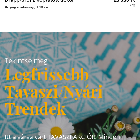
/m
Anyag szélesség:
140 cm
Tekintse meg
Legfrissebb
Tavaszi/Nyári
Trendek
Itt a várva várt TAVASZI AKCIÓ!!! Minden