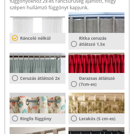
függönyökhöz 2x-es ráncsűrűség ajánlott, hogy
szépen hullámzó függönyt kapjunk.
Ráncoló nélkül
Ritka ceruzás
átlátszó 1,5x
Ceruzás átlátszó 2x
Darazsas átlátszó
(7cm-es)
Ringlis függöny
Lerakós (5 cm-es)