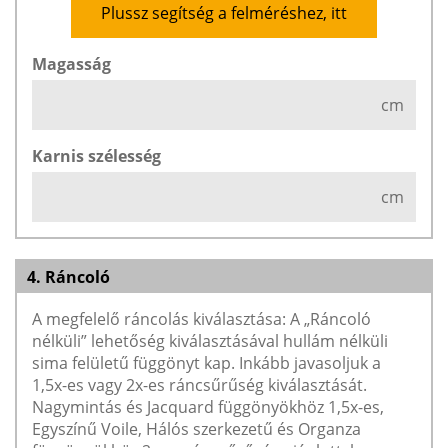
Plussz segítség a felméréshez, itt
Magasság
cm
Karnis szélesség
cm
4. Ráncoló
A megfelelő ráncolás kiválasztása: A „Ráncoló
nélküli” lehetőség kiválasztásával hullám nélküli
sima felületű függönyt kap. Inkább javasoljuk a
1,5x-es vagy 2x-es ráncsűrűség kiválasztását.
Nagymintás és Jacquard függönyökhöz 1,5x-es,
Egyszínű Voile, Hálós szerkezetű és Organza