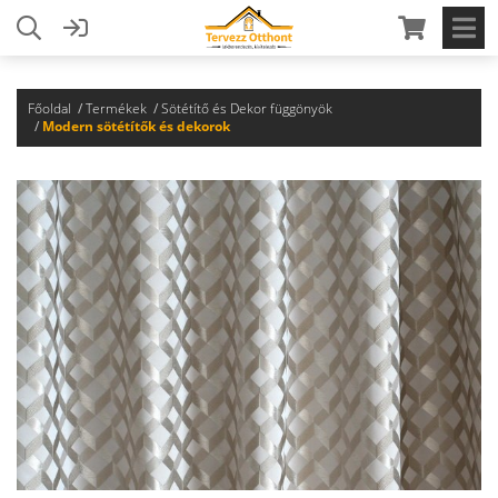
Főoldal
Termékek
Sötétítő és Dekor függönyök
Modern sötétítők és dekorok