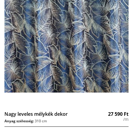
Nagy leveles mélykék dekor
27 590
Ft
/m
Anyag szélesség:
310 cm