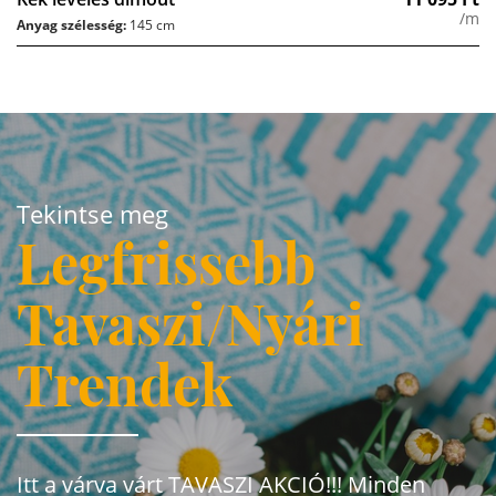
/m
Anyag szélesség:
145 cm
Tekintse meg
Legfrissebb
Tavaszi/Nyári
Trendek
Itt a várva várt TAVASZI AKCIÓ!!! Minden