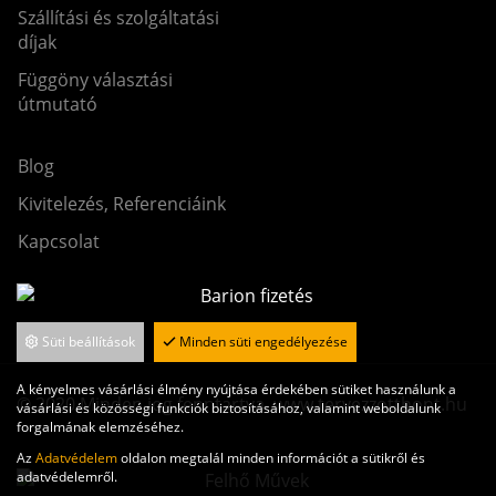
Szállítási és szolgáltatási
díjak
Függöny választási
útmutató
Blog
Kivitelezés, Referenciáink
Kapcsolat
Süti beállítások
Minden süti engedélyezése
A kényelmes vásárlási élmény nyújtása érdekében sütiket használunk a
© 2020 Minden jog fenntartva. www.tervezzotthont.hu
vásárlási és közösségi funkciók biztosításához, valamint weboldalunk
forgalmának elemzéséhez.
Az
Adatvédelem
oldalon megtalál minden információt a sütikről és
adatvédelemről.