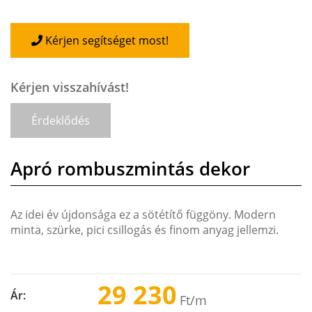
Kérjen segítséget most!
Kérjen visszahívást!
Érdeklődés
Apró rombuszmintás dekor
Az idei év újdonsága ez a sötétítő függöny. Modern
minta, szürke, pici csillogás és finom anyag jellemzi.
29 230
Ár:
Ft
/m