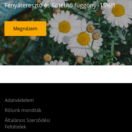
Fényáteresztő és Sötétítő függöny -15%!!!
Megnézem
Adatvédelem
Rólunk mondták
Általános Szerződési
Feltételek