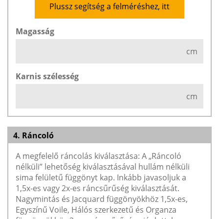
Plussz segítség a felméréshez, itt
Magasság
cm
Karnis szélesség
cm
4. Ráncoló
A megfelelő ráncolás kiválasztása: A „Ráncoló
nélküli” lehetőség kiválasztásával hullám nélküli
sima felületű függönyt kap. Inkább javasoljuk a
1,5x-es vagy 2x-es ráncsűrűség kiválasztását.
Nagymintás és Jacquard függönyökhöz 1,5x-es,
Egyszínű Voile, Hálós szerkezetű és Organza