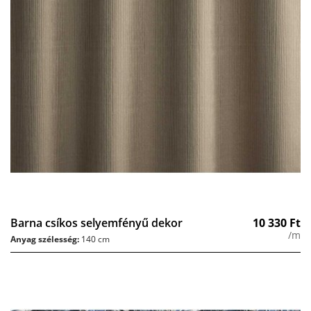
Barna csíkos selyemfényű dekor
10 330
Ft
/m
Anyag szélesség:
140 cm