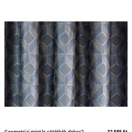
Geometriai mintás sötétkék dekor2.
32 585
Ft