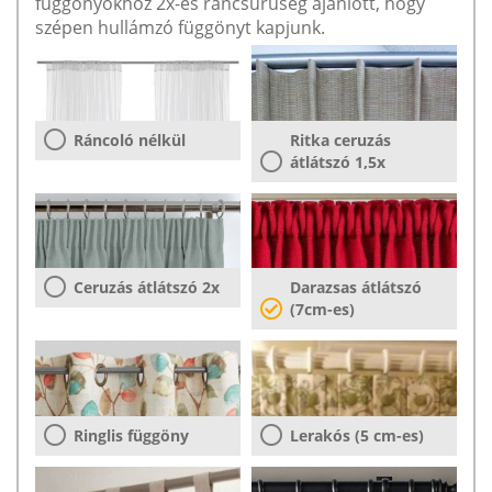
függönyökhöz 2x-es ráncsűrűség ajánlott, hogy
szépen hullámzó függönyt kapjunk.
Ráncoló nélkül
Ritka ceruzás
átlátszó 1,5x
Ceruzás átlátszó 2x
Darazsas átlátszó
(7cm-es)
Ringlis függöny
Lerakós (5 cm-es)