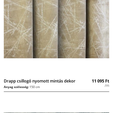
Drapp csillogó nyomott mintás dekor
11 095
Ft
/m
Anyag szélesség:
150 cm