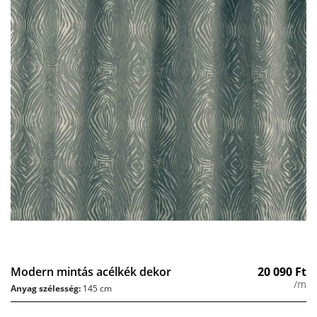
Modern mintás acélkék dekor
20 090
Ft
/m
Anyag szélesség:
145 cm