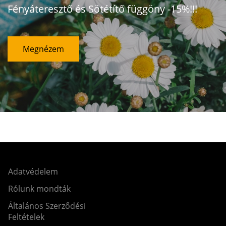
Fényáteresztő és Sötétítő függöny -15%!!!
Megnézem
Adatvédelem
Rólunk mondták
Általános Szerződési
Feltételek