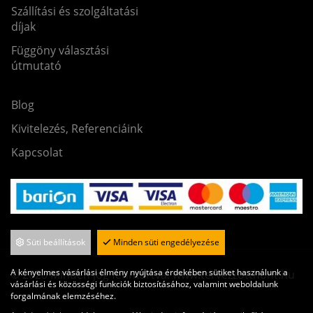
Szállítási és szolgáltatási
díjak
Függöny választási
útmutató
Blog
Kivitelezés, Referenciáink
Kapcsolat
Süti beállítások
Minden süti engedélyezése
A kényelmes vásárlási élmény nyújtása érdekében sütiket használunk a
© 2020 Minden jog fenntartva. www.tervezzotthont.hu
vásárlási és közösségi funkciók biztosításához, valamint weboldalunk
forgalmának elemzéséhez.