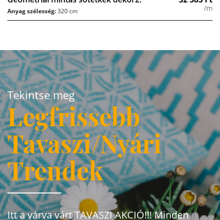
/m
Anyag szélesség:
320 cm
Tekintse meg
Legfrissebb
Tavaszi/Nyári
Trendek
Itt a várva várt TAVASZI AKCIÓ!!! Minden