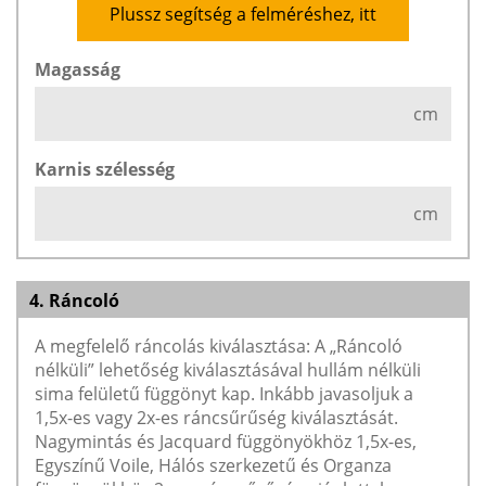
Plussz segítség a felméréshez, itt
Magasság
cm
Karnis szélesség
cm
4. Ráncoló
A megfelelő ráncolás kiválasztása: A „Ráncoló
nélküli” lehetőség kiválasztásával hullám nélküli
sima felületű függönyt kap. Inkább javasoljuk a
1,5x-es vagy 2x-es ráncsűrűség kiválasztását.
Nagymintás és Jacquard függönyökhöz 1,5x-es,
Egyszínű Voile, Hálós szerkezetű és Organza