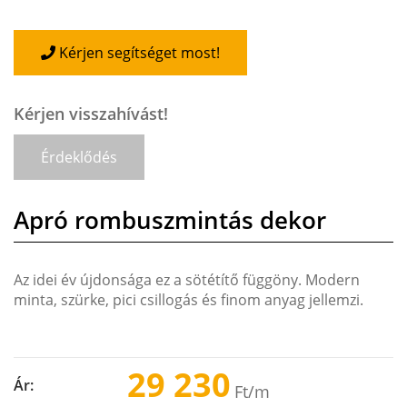
Kérjen segítséget most!
Kérjen visszahívást!
Érdeklődés
Apró rombuszmintás dekor
Az idei év újdonsága ez a sötétítő függöny. Modern
minta, szürke, pici csillogás és finom anyag jellemzi.
29 230
Ár:
Ft
/m