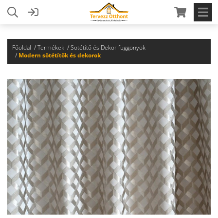
Főoldal
Termékek
Sötétítő és Dekor függönyök
Modern sötétítők és dekorok