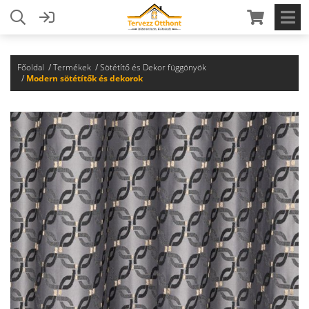
Főoldal
Termékek
Sötétítő és Dekor függönyök
Modern sötétítők és dekorok