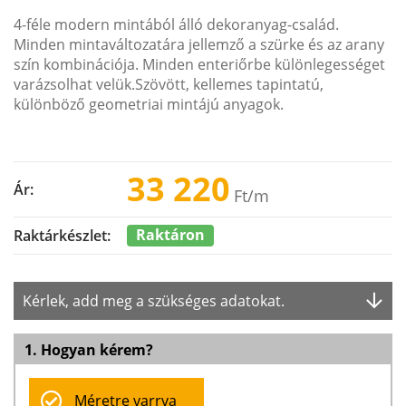
4-féle modern mintából álló dekoranyag-család.
Minden mintaváltozatára jellemző a szürke és az arany
szín kombinációja. Minden enteriőrbe különlegességet
varázsolhat velük.Szövött, kellemes tapintatú,
különböző geometriai mintájú anyagok.
33 220
Ár:
Ft
/m
Raktáron
Raktárkészlet:
Kérlek, add meg a szükséges adatokat.
1. Hogyan kérem?
Méretre varrva