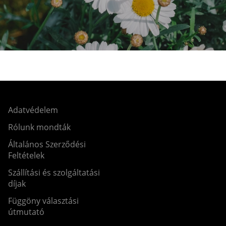
Adatvédelem
Rólunk mondták
Általános Szerződési
Feltételek
Szállítási és szolgáltatási
díjak
Függöny választási
útmutató