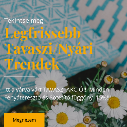
Tekintse meg
Legfrissebb
Tavaszi/Nyári
Trendek
Itt a várva várt TAVASZI AKCIÓ!!! Minden
Fényáteresztő és Sötétítő függöny -15%!!!
Megnézem