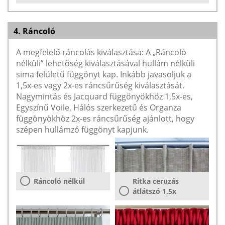
4. Ráncoló
A megfelelő ráncolás kiválasztása: A „Ráncoló
nélküli” lehetőség kiválasztásával hullám nélküli
sima felületű függönyt kap. Inkább javasoljuk a
1,5x-es vagy 2x-es ráncsűrűség kiválasztását.
Nagymintás és Jacquard függönyökhöz 1,5x-es,
Egyszínű Voile, Hálós szerkezetű és Organza
függönyökhöz 2x-es ráncsűrűség ajánlott, hogy
szépen hullámzó függönyt kapjunk.
Ráncoló nélkül
Ritka ceruzás
átlátszó 1,5x