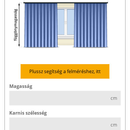
Plussz segítség a felméréshez, itt
Magasság
cm
Karnis szélesség
cm