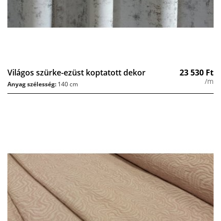
Világos szürke-ezüst koptatott dekor
23 530
Ft
/m
Anyag szélesség:
140 cm