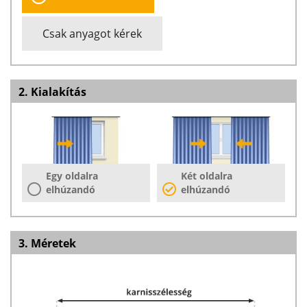
Csak anyagot kérek
2. Kialakítás
Egy oldalra
Két oldalra
elhúzandó
elhúzandó
3. Méretek