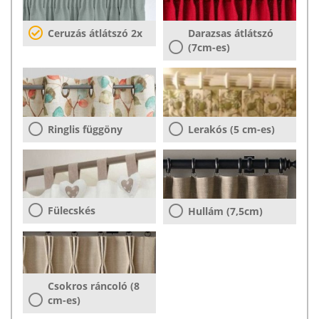
Ceruzás átlátszó 2x
Darazsas átlátszó
(7cm-es)
Ringlis függöny
Lerakós (5 cm-es)
Fülecskés
Hullám (7,5cm)
Csokros ráncoló (8
cm-es)