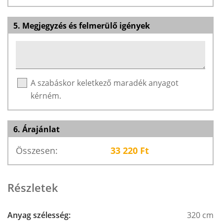
5. Megjegyzés és felmerülő igények
A szabáskor keletkező maradék anyagot
kérném.
6. Árajánlat
Összesen:
33 220
Ft
Részletek
Anyag szélesség:
320 cm