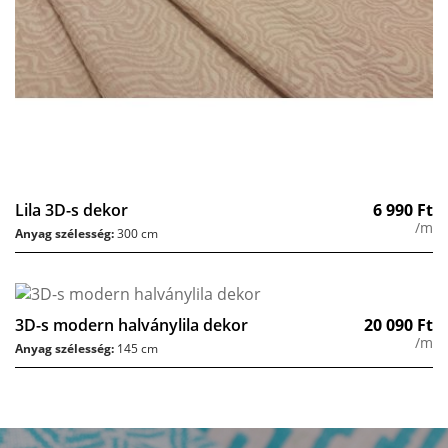
Lila 3D-s dekor
6 990
Ft
/m
Anyag szélesség:
300 cm
3D-s modern halványlila dekor
20 090
Ft
/m
Anyag szélesség:
145 cm