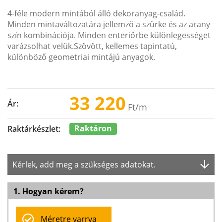
4-féle modern mintából álló dekoranyag-család.
Minden mintaváltozatára jellemző a szürke és az arany
szín kombinációja. Minden enteriőrbe különlegességet
varázsolhat velük.Szövött, kellemes tapintatú,
különböző geometriai mintájú anyagok.
33 220
Ár:
Ft
/m
Raktáron
Raktárkészlet:
Kérlek, add meg a szükséges adatokat.
1. Hogyan kérem?
Méretre varrva