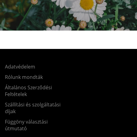
Adatvédelem
Rólunk mondták
Általános Szerződési
Feltételek
Szállítási és szolgáltatási
díjak
Függöny választási
útmutató