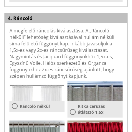
4. Ráncoló
A megfelelő ráncolás kiválasztása: A „Ráncoló
nélküli” lehetőség kiválasztásával hullám nélküli
sima felületű függönyt kap. Inkább javasoljuk a
1,5x-es vagy 2x-es ráncsűrűség kiválasztását.
Nagymintás és Jacquard függönyökhöz 1,5x-es,
Egyszínű Voile, Hálós szerkezetű és Organza
függönyökhöz 2x-es ráncsűrűség ajánlott, hogy
szépen hullámzó függönyt kapjunk.
Ráncoló nélkül
Ritka ceruzás
átlátszó 1,5x