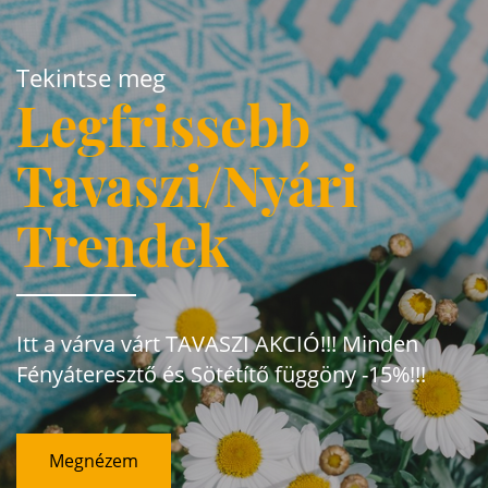
Tekintse meg
Legfrissebb
Tavaszi/Nyári
Trendek
Itt a várva várt TAVASZI AKCIÓ!!! Minden
Fényáteresztő és Sötétítő függöny -15%!!!
Megnézem