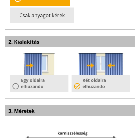
Csak anyagot kérek
2. Kialakítás
Egy oldalra
Két oldalra
elhúzandó
elhúzandó
3. Méretek