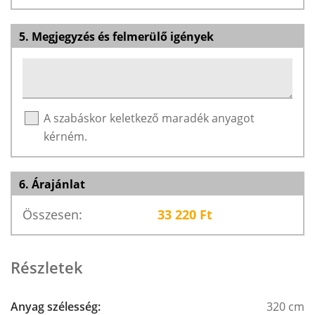
5. Megjegyzés és felmerülő igények
A szabáskor keletkező maradék anyagot
kérném.
6. Árajánlat
Összesen:
33 220
Ft
Részletek
Anyag szélesség:
320 cm