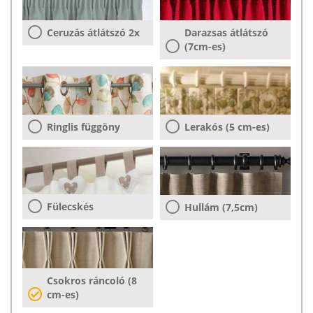
Ceruzás átlátszó 2x
Darazsas átlátszó
(7cm-es)
Ringlis függöny
Lerakós (5 cm-es)
Fülecskés
Hullám (7,5cm)
Csokros ráncoló (8
cm-es)