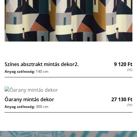
Színes absztrakt mintás dekor2.
9 120
Ft
/m
Anyag szélesség:
140 cm
Óarany mintás dekor
27 130
Ft
/m
Anyag szélesség:
300 cm