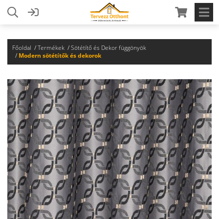
Főoldal
Termékek
Sötétítő és Dekor függönyök
Modern sötétítők és dekorok