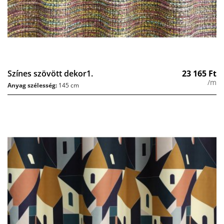
Színes szövött dekor1.
23 165
Ft
/m
Anyag szélesség:
145 cm