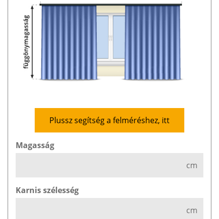
Plussz segítség a felméréshez, itt
Magasság
cm
Karnis szélesség
cm