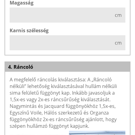
Magasság
cm
Karnis szélesség
cm
4. Ráncoló
A megfelelő ráncolás kiválasztása: A „Ráncoló
nélküli” lehetőség kiválasztásával hullám nélküli
sima felületű függönyt kap. Inkább javasoljuk a
1,5x-es vagy 2x-es ráncsűrűség kiválasztását.
Nagymintás és Jacquard függönyökhöz 1,5x-es,
Egyszínű Voile, Hálós szerkezetű és Organza
függönyökhöz 2x-es ráncsűrűség ajánlott, hogy
szépen hullámzó függönyt kapjunk.