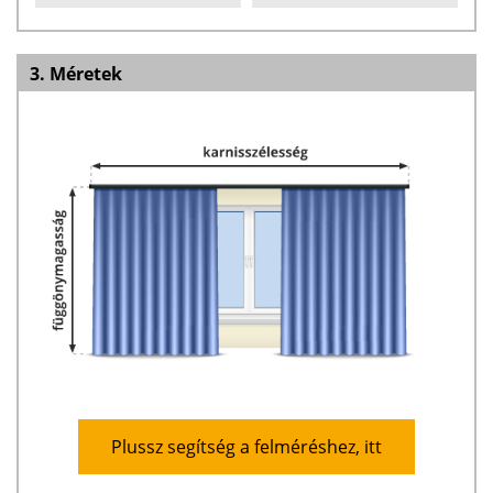
3. Méretek
Plussz segítség a felméréshez, itt