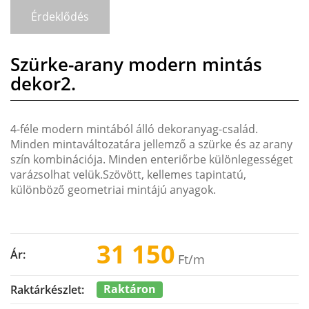
Érdeklődés
Szürke-arany modern mintás
dekor2.
4-féle modern mintából álló dekoranyag-család.
Minden mintaváltozatára jellemző a szürke és az arany
szín kombinációja. Minden enteriőrbe különlegességet
varázsolhat velük.Szövött, kellemes tapintatú,
különböző geometriai mintájú anyagok.
31 150
Ár:
Ft
/m
Raktáron
Raktárkészlet: