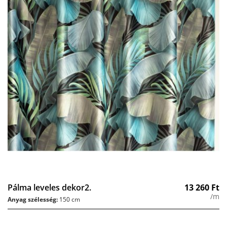
Pálma leveles dekor2.
13 260
Ft
/m
Anyag szélesség:
150 cm