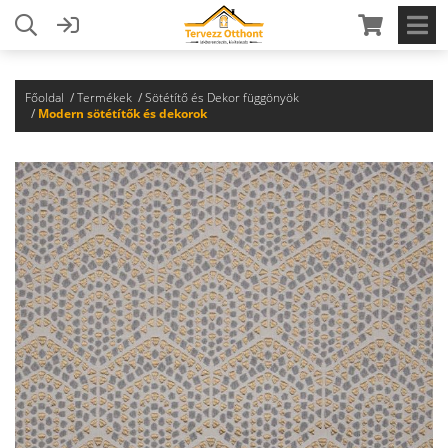
Főoldal
Termékek
Sötétítő és Dekor függönyök
Modern sötétítők és dekorok