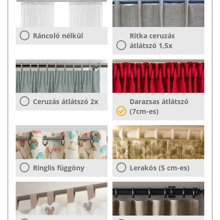
Ráncoló nélkül
Ritka ceruzás
átlátszó 1,5x
Ceruzás átlátszó 2x
Darazsas átlátszó
(7cm-es)
Ringlis függöny
Lerakós (5 cm-es)