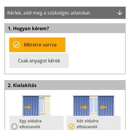
Kérlek, add meg a szükséges adatokat.
1. Hogyan kérem?
Méretre varrva
Csak anyagot kérek
2. Kialakítás
Egy oldalra
Két oldalra
elhúzandó
elhúzandó