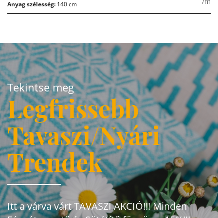
/m
Anyag szélesség:
140 cm
Tekintse meg
Legfrissebb
Tavaszi/Nyári
Trendek
Itt a várva várt TAVASZI AKCIÓ!!! Minden