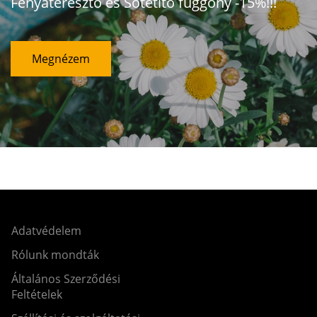
Fényáteresztő és Sötétítő függöny -15%!!!
Megnézem
Adatvédelem
Rólunk mondták
Általános Szerződési
Feltételek