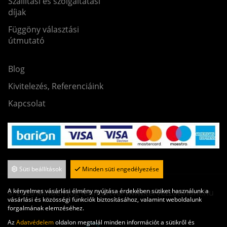
Szállítási és szolgáltatási
díjak
Függöny választási
útmutató
Blog
Kivitelezés, Referenciáink
Kapcsolat
Süti beállítások
Minden süti engedélyezése
A kényelmes vásárlási élmény nyújtása érdekében sütiket használunk a
© 2020 Minden jog fenntartva. www.tervezzotthont.hu
vásárlási és közösségi funkciók biztosításához, valamint weboldalunk
forgalmának elemzéséhez.
Az
Adatvédelem
oldalon megtalál minden információt a sütikről és