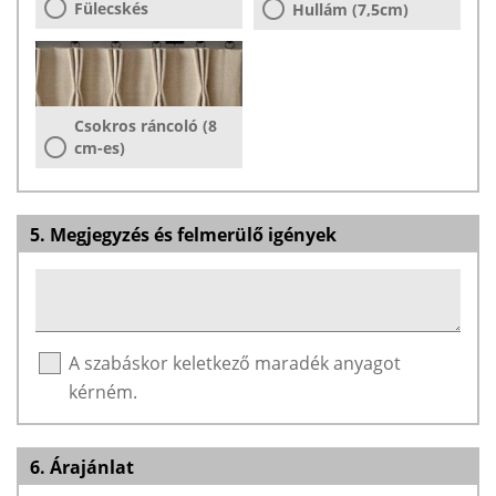
Fülecskés
Hullám (7,5cm)
Csokros ráncoló (8
cm-es)
5. Megjegyzés és felmerülő igények
A szabáskor keletkező maradék anyagot
kérném.
6. Árajánlat