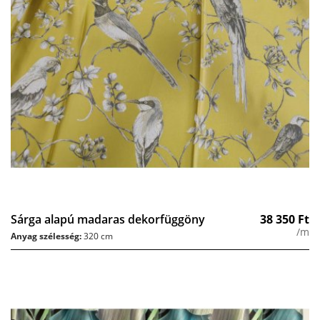
Sárga alapú madaras dekorfüggöny
38 350
Ft
/m
Anyag szélesség:
320 cm